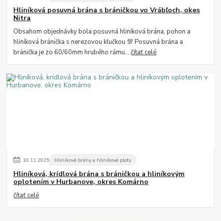
Hliníková posuvná brána s bráničkou vo Vrábľoch, okes
Nitra
Obsahom objednávky bola posuvná hliníková brána, pohon a
hliníková bránička s nerezovou kľučkou 💯 Posuvná brána a
bránička je zo 60/60mm hrubého rámu...
čítať celé
10
.
11
.
2025
Hliníkové brány a hliníkové ploty
Hliníková, krídlová brána s bráničkou a hliníkovým
oplotením v Hurbanove, okres Komárno
čítať celé