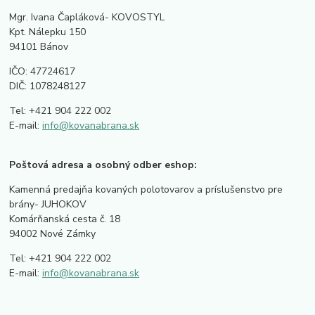
Mgr. Ivana Čapláková- KOVOSTYL
Kpt. Nálepku 150
94101 Bánov
IČO: 47724617
DIČ: 1078248127
Tel: +421 904 222 002
E-mail:
info@kovanabrana.sk
Poštová adresa a osobný odber eshop:
Kamenná predajňa kovaných polotovarov a príslušenstvo pre
brány- JUHOKOV
Komárňanská cesta č. 18
94002 Nové Zámky
Tel: +421 904 222 002
E-mail:
info@kovanabrana.sk