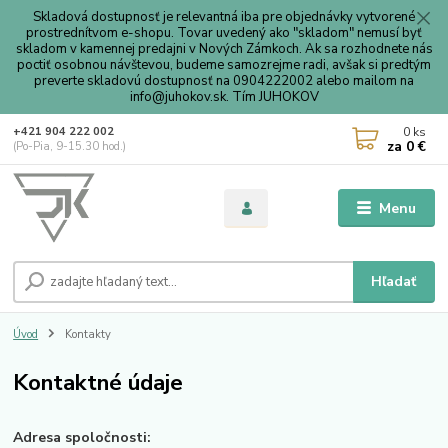
Skladová dostupnosť je relevantná iba pre objednávky vytvorené
prostrednítvom e-shopu. Tovar uvedený ako "skladom" nemusí byť
skladom v kamennej predajni v Nových Zámkoch. Ak sa rozhodnete nás
poctiť osobnou návštevou, budeme samozrejme radi, avšak si predtým
preverte skladovú dostupnosť na 0904222002 alebo mailom na
info@juhokov.sk. Tím JUHOKOV
0
ks
+421 904 222 002
za
0 €
(Po-Pia, 9-15.30 hod.)
Menu
Hľadať
Úvod
Kontakty
Kontaktné údaje
Adresa spoločnosti: