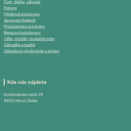
Dom, dielňa, záhrada
Pohony
Hliníkové polotovary
Spojovací materiál
Príslušenstvo pre brány
Nerezové polotovary
Zátky, striešky, nivelačné nohy
Zábradlia a madlá
Zákazková výroba brán a plotov
Kde nás nájdete
Komárňanská cesta 18
94002 Nové Zámky