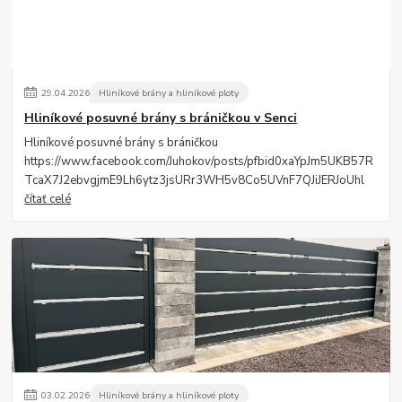
29
.
04
.
2026
Hliníkové brány a hliníkové ploty
Hliníkové posuvné brány s bráničkou v Senci
Hliníkové posuvné brány s bráničkou
https://www.facebook.com/Juhokov/posts/pfbid0xaYpJm5UKB57R
TcaX7J2ebvgjmE9Lh6ytz3jsURr3WH5v8Co5UVnF7QJiJERJoUhl
čítať celé
03
.
02
.
2026
Hliníkové brány a hliníkové ploty