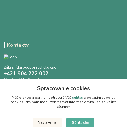
Kontakty
Zákaznícka podpora Juhukov.sk
+421 904 222 002
(Po-Pia, 9-15.30 hod.)
Spracovanie cookies
info@juhokov.sk
Náš e-shop a partneri potrebujú Váš
súhlas
s použitím súborov
cookies, aby Vám mohli zobrazovať informácie týkajúce sa Vašich
záujmov.
Upravit sběr cookies.
Súhlasím
Nastavenia