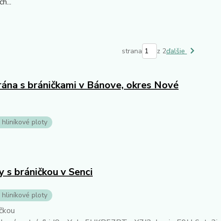
ch...
strana
z 2
ďalšie
ána s bráničkami v Bánove, okres Nové
 hliníkové ploty
 s bráničkou v Senci
 hliníkové ploty
ičkou