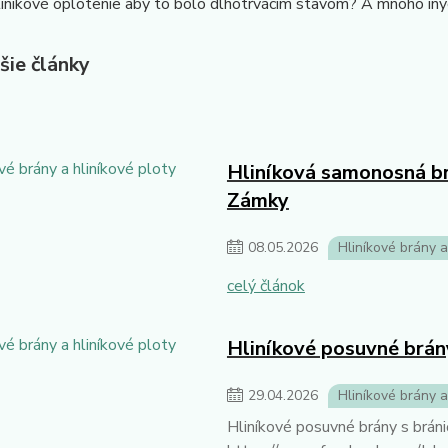
liníkové oplotenie aby to bolo dlhotrvácim stavom? A mnoho iný
šie články
Hliníková samonosná br
Zámky
08
.
05
.
2026
Hliníkové brány a
celý článok
Hliníkové posuvné brány
29
.
04
.
2026
Hliníkové brány a
Hliníkové posuvné brány s brán