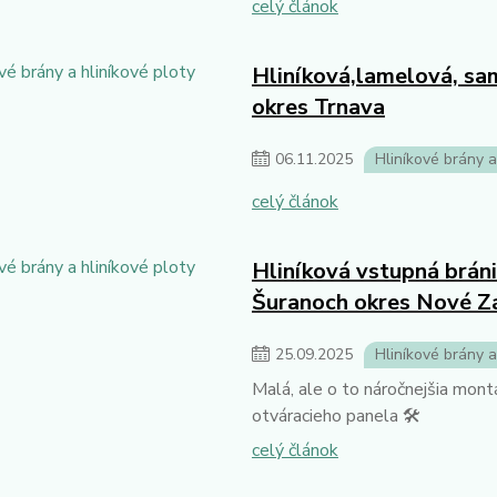
celý článok
Hliníková,lamelová, sam
okres Trnava
06
.
11
.
2025
Hliníkové brány a
celý článok
Hliníková vstupná brán
Šuranoch okres Nové 
25
.
09
.
2025
Hliníkové brány a
Malá, ale o to náročnejšia mont
otváracieho panela 🛠
celý článok