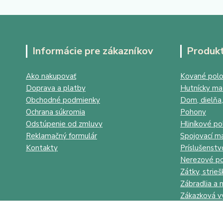
Informácie pre zákazníkov
Produk
Ako nakupovať
Kované polo
Doprava a platby
Hutnícky mat
Obchodné podmienky
Dom, dielňa,
Ochrana súkromia
Pohony
Odstúpenie od zmluvy
Hliníkové po
Reklamačný formulár
Spojovací ma
Kontakty
Príslušenstv
Nerezové po
Zátky, strieš
Zábradlia a 
Zákazková v