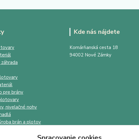
ty
Kde nás nájdete
tovary
Komárňanská cesta 18
eriál
94002 Nové Zámky
 záhrada
lotovary
teriál
o pre brány
lotovary
ky, nivelačné nohy
madlá
ýroba brán a plotov
Spracovanie cookies