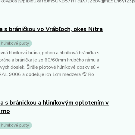
uhokov/posts/pfbid0xaYpJm5UKB57RTcaX7J2ebvgjmE9Lh6ytz
 s bráničkou vo Vrábľoch, okes Nitra
 hliníkové ploty
á hliníková brána, pohon a hliníková bránička s
brána a bránička je zo 60/60mm hrubého rámu a
h dosiek. Širšie plotové hliníkové dosky sú v
 RAL 9006 a oddeľuje ich 1cm medzera 💯 Ro
na s bráničkou a hliníkovým oplotením v
árno
 hliníkové ploty