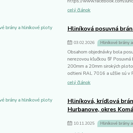
https://www.facebook.com/J
celý článok
Hliníková posuvná brána
03
.
02
.
2026
Hliníkové brány a
Obsahom objednávky bola posuvn
nerezovou kľučkou 💯 Posuvná 
200mm a 20mm sirokých plotovýc
odtieni RAL 7016 a užšie sú v
celý článok
Hliníková, krídlová brá
Hurbanove, okres Kom
10
.
11
.
2025
Hliníkové brány a