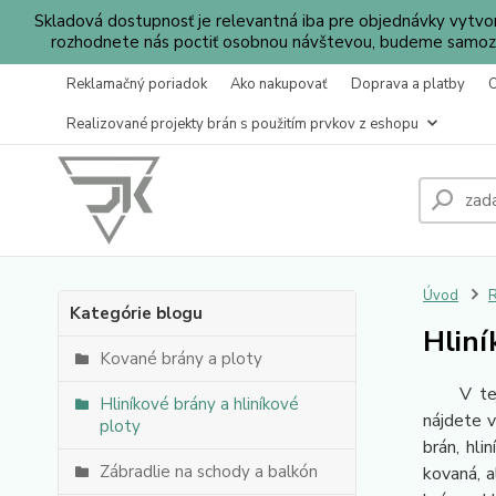
Skladová dostupnosť je relevantná iba pre objednávky vytv
rozhodnete nás poctiť osobnou návštevou, budeme samozr
Reklamačný poriadok
Ako nakupovať
Doprava a platby
Realizované projekty brán s použitím prvkov z eshopu
Úvod
R
Kategórie blogu
Hliní
Kované brány a ploty
V tejto 
Hliníkové brány a hliníkové
nájdete 
ploty
brán, hli
Zábradlie na schody a balkón
kovaná, a