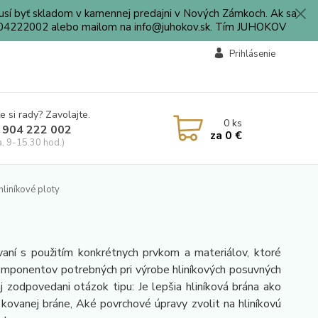
sí byť skladom v kamennej predajni v Nových Zámkoch. Ak sa
0904222002 alebo mailom na info@juhokov.sk. Tím JUHOKOV
Prihlásenie
e si rady? Zavolajte.
0
ks
 904 222 002
za
0 €
a, 9-15.30 hod.)
hliníkové ploty
ní s použitím konkrétnych prvkom a materiálov, ktoré
omponentov potrebných pri výrobe hliníkových posuvných
j zodpovedani otázok tipu: Je lepšia hliníková brána ako
kovanej bráne, Aké povrchové úpravy zvolit na hliníkovú