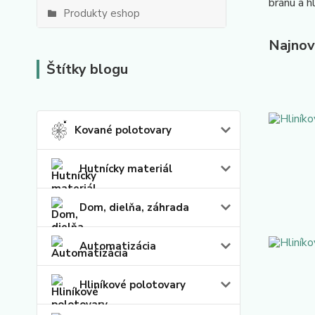
bránu a h
Produkty eshop
Najnov
Štítky blogu
Kované polotovary
Hutnícky materiál
Dom, dielňa, záhrada
Automatizácia
Hliníkové polotovary