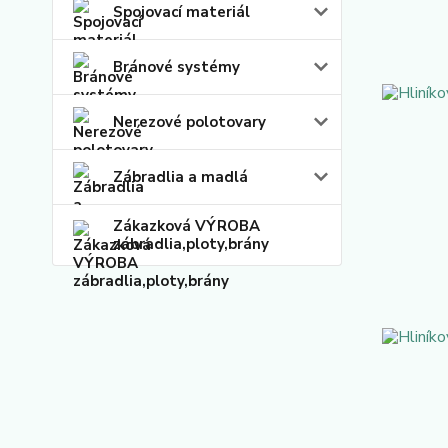
Spojovací materiál
Bránové systémy
Nerezové polotovary
Zábradlia a madlá
Zákazková VÝROBA
zábradlia,ploty,brány