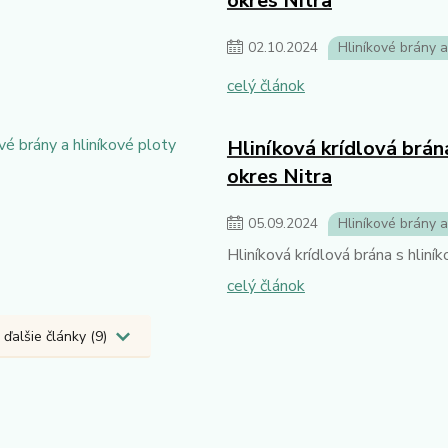
okres Nitra
02
.
10
.
2024
Hliníkové brány a
celý článok
Hliníková krídlová brán
okres Nitra
05
.
09
.
2024
Hliníkové brány a
Hliníková krídlová brána s hliní
celý článok
 ďalšie články (9)