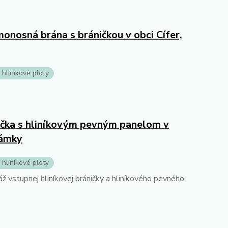
onosná brána s bráničkou v obci Cífer,
 hliníkové ploty
ička s hliníkovým pevným panelom v
Zámky
 hliníkové ploty
áž vstupnej hliníkovej bráničky a hliníkového pevného