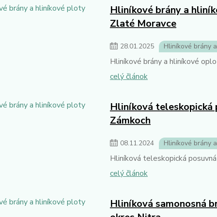
Hliníkové brány a hliní
Zlaté Moravce
28
.
01
.
2025
Hliníkové brány a
Hliníkové brány a hliníkové opl
celý článok
Hliníková teleskopická
Zámkoch
08
.
11
.
2024
Hliníkové brány a
Hliníková teleskopická posuvná
celý článok
Hliníková samonosná brá