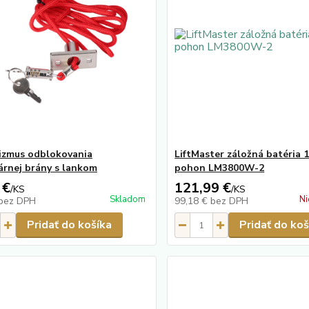
izmus odblokovania
LiftMaster záložná batéria 
árnej brány s lankom
pohon LM3800W-2
 €
121,99 €
/
KS
/
KS
Skladom
Ni
bez DPH
99,18 €
bez DPH
Pridať do košíka
Pridať do koš