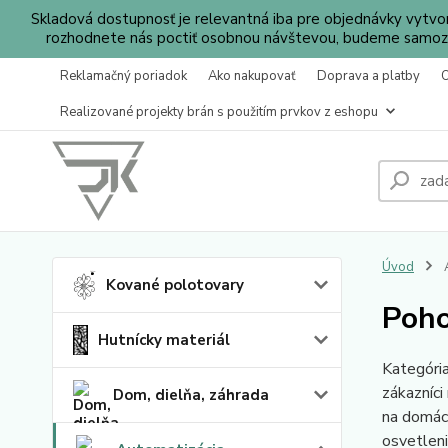
Skladová dostupnosť je relevantná iba pre objednávky vytv
rozhodnete nás poctiť osobnou návštevou, budeme samozr
Reklamačný poriadok
Ako nakupovať
Doprava a platby
Realizované projekty brán s použitím prvkov z eshopu
Úvod
A
Kované polotovary
Poho
Hutnícky materiál
Kategória
zákazníci
Dom, dielňa, záhrada
na domácu
osvetleni