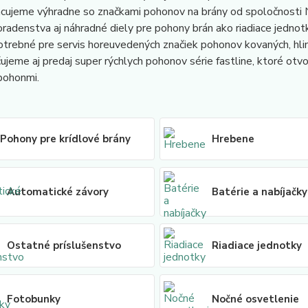
Pracujeme výhradne so značkami pohonov na brány od spoločnost
adenstva aj náhradné diely pre pohony brán ako riadiace jednotk
trebné pre servis horeuvedených značiek pohonov kovaných, hli
jeme aj predaj super rýchlych pohonov série fastline, ktoré otv
 pohonmi.
Pohony pre krídlové brány
Hrebene
Automatické závory
Batérie a nabíjačky
Ostatné príslušenstvo
Riadiace jednotky
Fotobunky
Nočné osvetlenie