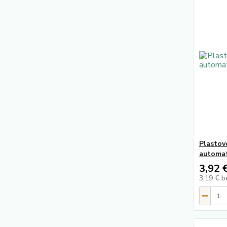
Plastové
automat
3,92 
3,19 €
b