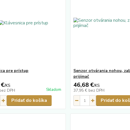
ica pre prístup
Senzor otvárania nohou, z
prijímač
 €
46,68 €
/
KS
/
KS
Skladom
bez DPH
37,95 €
bez DPH
Pridať do košíka
Pridať do koš