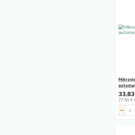
Mikrovl
automat
33,83
27,50 €