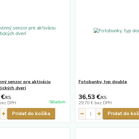
nný senzor pre aktiváciu
Fotobunky, typ double
ických dverí
 €
36,53 €
/
KS
/
KS
Skladom
bez DPH
29,70 €
bez DPH
Pridať do košíka
Pridať do koš