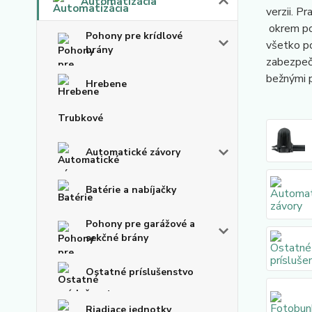
Automatizácia
verzii. 
okrem por
Pohony pre krídlové
všetko po
brány
zabezpeču
bežnými
Hrebene
Trubkové
Automatické závory
Batérie a nabíjačky
Pohony pre garážové a
sekčné brány
Ostatné príslušenstvo
Riadiace jednotky