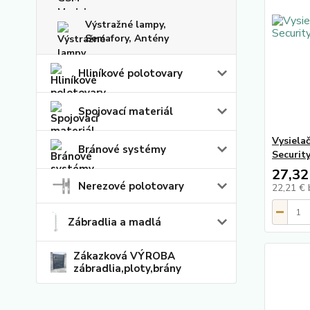
Výstražné lampy,
Semafory, Antény
Hliníkové polotovary
Spojovací materiál
Vysiela
Bránové systémy
Security
27,32
Nerezové polotovary
22,21 €
Zábradlia a madlá
Zákazková VÝROBA
zábradlia,ploty,brány