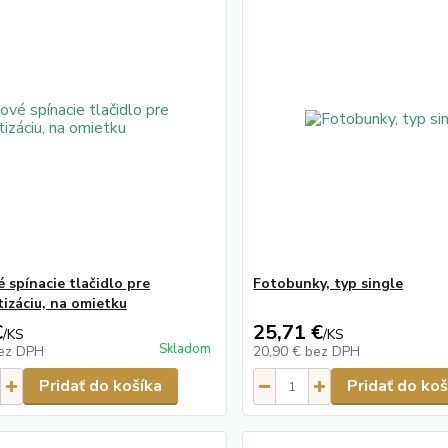
 spínacie tlačidlo pre
Fotobunky, typ single
izáciu, na omietku
€
25,71 €
/
KS
/
KS
Skladom
ez DPH
20,90 €
bez DPH
Pridať do košíka
Pridať do koš