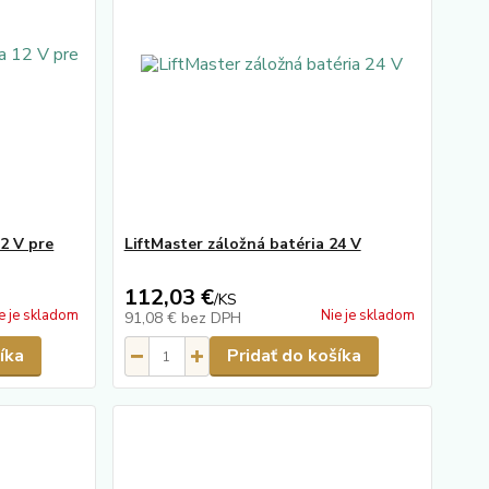
12 V pre
LiftMaster záložná batéria 24 V
112,03 €
/
KS
e je skladom
Nie je skladom
91,08 €
bez DPH
íka
Pridať do košíka