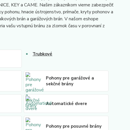
i NICE, KEY a CAME. Našim zákazníkom vieme zabezpečiť
y pohonu, hnacie ústrojenstvo, prímače, kryty pohonov a
níkových brán a garážových brán. V našom eshope
oria vašu vstupnú bránu za zlomok času v porovnaní z
Trubkové
Pohony pre garážové a
sekčné brány
Automatické dvere
Pohony pre posuvné brány