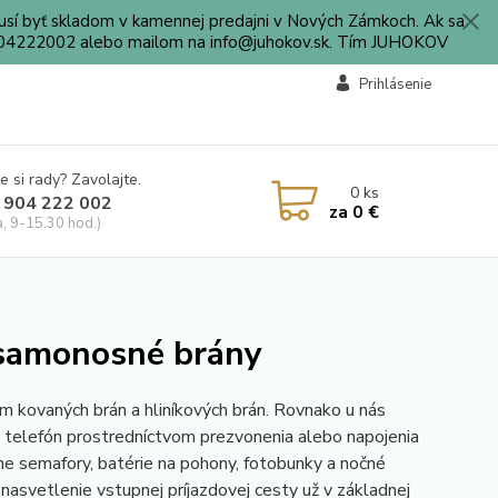
sí byť skladom v kamennej predajni v Nových Zámkoch. Ak sa
0904222002 alebo mailom na info@juhokov.sk. Tím JUHOKOV
Prihlásenie
e si rady? Zavolajte.
0
ks
 904 222 002
za
0 €
a, 9-15.30 hod.)
 samonosné brány
 kovaných brán a hliníkových brán. Rovnako u nás
ný telefón prostredníctvom prezvonenia alebo napojenia
lne semafory, batérie na pohony, fotobunky a nočné
asvetlenie vstupnej príjazdovej cesty už v základnej