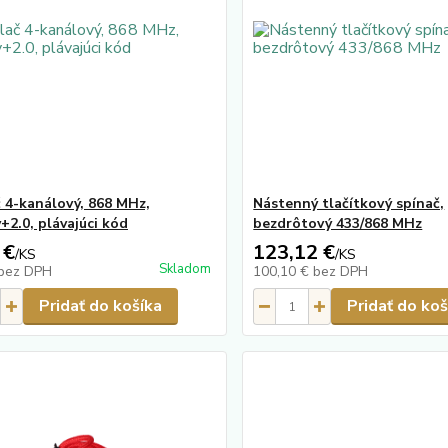
č 4-kanálový, 868 MHz,
Nástenný tlačítkový spínač,
+2.0, plávajúci kód
bezdrôtový 433/868 MHz
 €
123,12 €
/
KS
/
KS
Skladom
bez DPH
100,10 €
bez DPH
Pridať do košíka
Pridať do koš