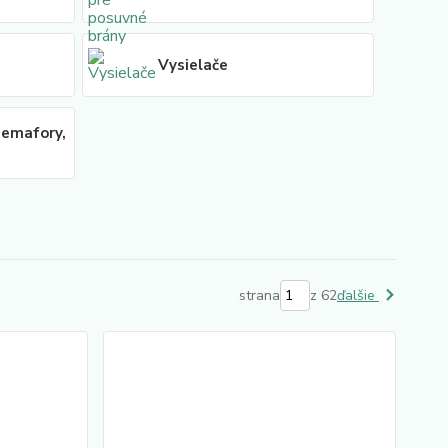
Vysielače
Semafory,
strana
z 62
ďalšie