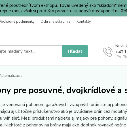
orené prostrednítvom e-shopu. Tovar uvedený ako "skladom" nemu
ejme radi, avšak si predtým preverte skladovú dostupnosť na 
Obchodné podmienky
Ochrana súkromia
Kontakty
Neviet
Hľadať
+421
(Po-Pi
utomatizácia
ny pre posuvné, dvojkrídlové a
 je venovaná pohonom garažových, vstupných brán ale aj pohonom
 nájdu aj užitočné príslušenstvo ako je ovládanie brán cez mobil
 wifi sieť. Mezi produktami nájdete aj majáky pre pohony, signá
a. Niektoré z pohonov na brány majú ako doplnok rovnaké nočné n