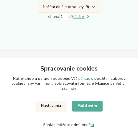
Načítať ďalšie produkty (9)
strana
z 2
ďalšie
Novinky z nášho blogu
Spracovanie cookies
Náš e-shop a partneri potrebujú Váš
súhlas
s použitím súborov
cookies, aby Vám mohli zobrazovať informácie týkajúce sa Vašich
záujmov.
Súhlasím
Nastavenia
Súhlas môžete odmietnuť
tu
.
08
.
05
.
2026
Hliníkové brány a hliníkové ploty