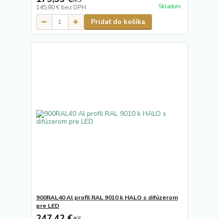
/
KS
Skladom
145,80 €
bez DPH
Pridať do košíka
900RAL40 Al profil RAL 9010 k HALO s difúzerom
pre LED
247,42 €