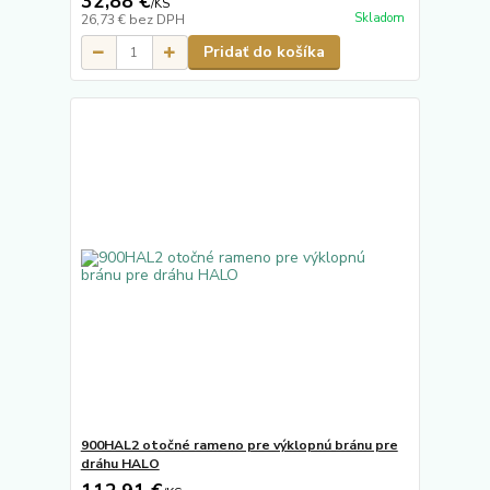
32,88 €
/
KS
Skladom
26,73 €
bez DPH
Pridať do košíka
900HAL2 otočné rameno pre výklopnú bránu pre
dráhu HALO