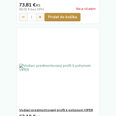
73,81 €
/
KS
Nie je skladom
60,01 €
bez DPH
Pridať do košíka
Vodiaci predmontovaný profil k pohonom VIPER