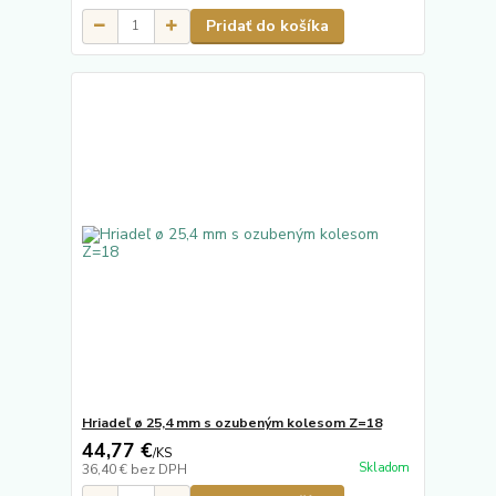
Pridať do košíka
Hriadeľ ø 25,4 mm s ozubeným kolesom Z=18
44,77 €
/
KS
Skladom
36,40 €
bez DPH