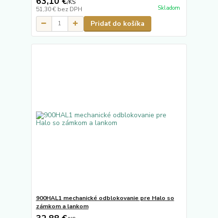
63,10 €
/
KS
Skladom
51,30 €
bez DPH
Pridať do košíka
900HAL1 mechanické odblokovanie pre Halo so
zámkom a lankom