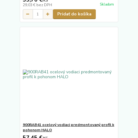
/
KS
Skladom
29,03 €
bez DPH
Pridať do košíka
900RAB41 ocelový vodiaci predmontovaný profil k
pohonom HALO
57,45 €