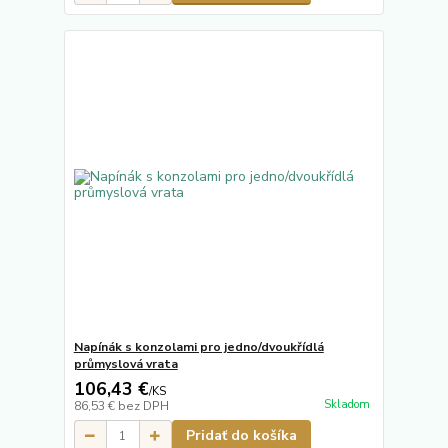
Napínák s konzolami pro jedno/dvoukřídlá
průmyslová vrata
106,43 €
/
KS
Skladom
86,53 €
bez DPH
Pridať do košíka