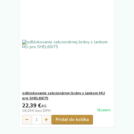
odblokovanie sekcionárnej brány s lankom MU
pre SHEL60/75
22,39 €
/
KS
Skladom
18,20 €
bez DPH
Pridať do košíka