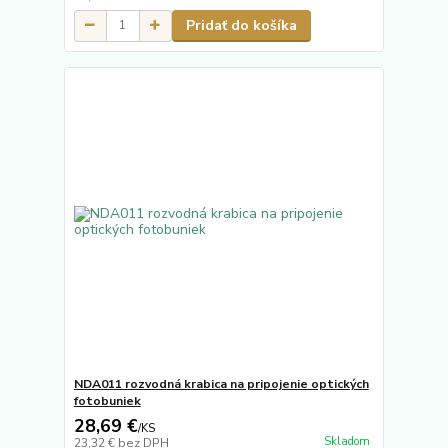
Pridať do košíka
NDA011 rozvodná krabica na pripojenie optických
fotobuniek
28,69 €
/
KS
Skladom
23,32 €
bez DPH