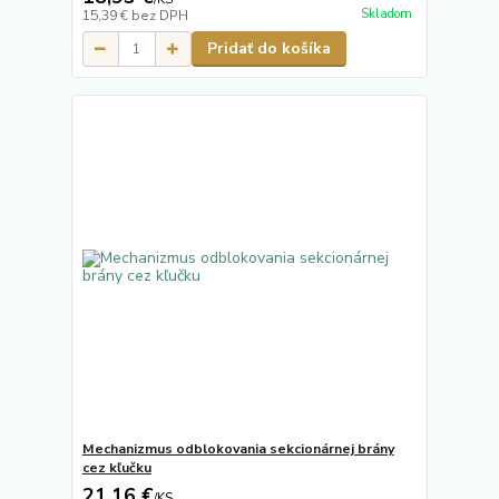
Skladom
15,39 €
bez DPH
Pridať do košíka
Mechanizmus odblokovania sekcionárnej brány
cez kľučku
21,16 €
/
KS