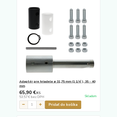
Adaptér pre hriadele ø 31,75 mm (1 1/4`), 35 - 40
mm
65,90 €
/
KS
Skladom
53,57 €
bez DPH
Pridať do košíka