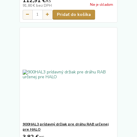
112,91 €
/
KS
Nie je skladom
91,80 €
bez DPH
Pridať do košíka
900HAL3 prídavný držiak pre dráhu RAB určenej
pre HALO