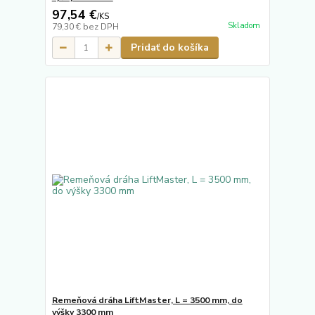
97,54 €
/
KS
Skladom
79,30 €
bez DPH
Pridať do košíka
Remeňová dráha LiftMaster, L = 3500 mm, do
výšky 3300 mm