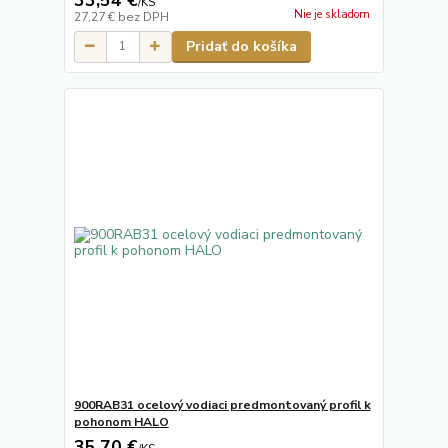
/
KS
Nie je skladom
27,27 €
bez DPH
Pridať do košíka
900RAB31 ocelový vodiaci predmontovaný profil k
pohonom HALO
35,70 €