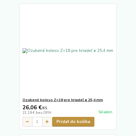
Ozubené koleso Z=18 pre hriadeľ ø 25,4 mm
26,06 €
/
KS
Skladom
21,19 €
bez DPH
Pridať do košíka