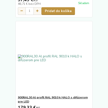
/
KS
Skladom
46,71 €
bez DPH
Pridať do košíka
900RAL30 Al profil RAL 9010 k HALO s difúzerom
pre LED
179,33 €