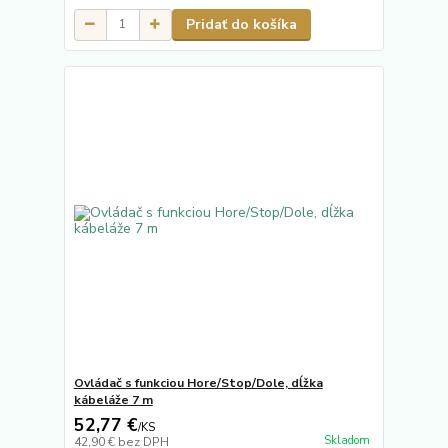
Pridať do košíka
Ovládač s funkciou Hore/Stop/Dole, dĺžka
kábeláže 7 m
52,77 €
/
KS
Skladom
42,90 €
bez DPH