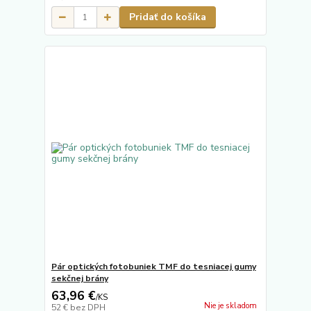
Pridať do košíka
Pár optických fotobuniek TMF do tesniacej gumy
sekčnej brány
63,96 €
/
KS
Nie je skladom
52 €
bez DPH