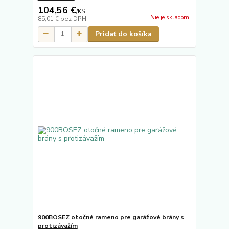
104,56 €
/
KS
Nie je skladom
85,01 €
bez DPH
Pridať do košíka
900BOSEZ otočné rameno pre garážové brány s
protizávažím