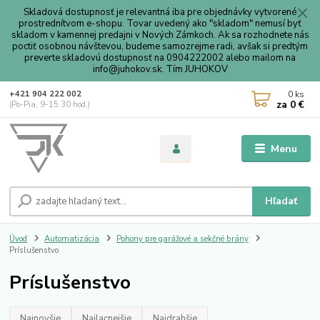
Skladová dostupnosť je relevantná iba pre objednávky vytvorené
prostrednítvom e-shopu. Tovar uvedený ako "skladom" nemusí byť
skladom v kamennej predajni v Nových Zámkoch. Ak sa rozhodnete nás
poctiť osobnou návštevou, budeme samozrejme radi, avšak si predtým
preverte skladovú dostupnosť na 0904222002 alebo mailom na
info@juhokov.sk. Tím JUHOKOV
0
ks
+421 904 222 002
za
0 €
(Po-Pia, 9-15.30 hod.)
Menu
Hľadať
Úvod
Automatizácia
Pohony pre garážové a sekčné brány
Príslušenstvo
Príslušenstvo
Najnovšie
Najlacnejšie
Najdrahšie