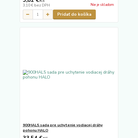
3,82 €
/
KS
Nie je skladom
3,10 €
bez DPH
Pridať do košíka
900HAL5 sada pre uchytenie vodiacej dráhy
pohonu HALO
33,54 €