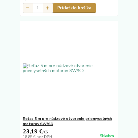
Pridať do košíka
Reťaz 5 m pre núdzové otvorenie priemyselných
motorov SW/SD
23,19 €
/
KS
Skladom
18,85 €
bez DPH