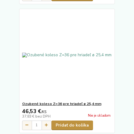
Ozubené koleso Z=36 pre hriadeľ ø 25,4 mm
46,53 €
/
KS
Nie je skladom
37,83 €
bez DPH
Pridať do košíka