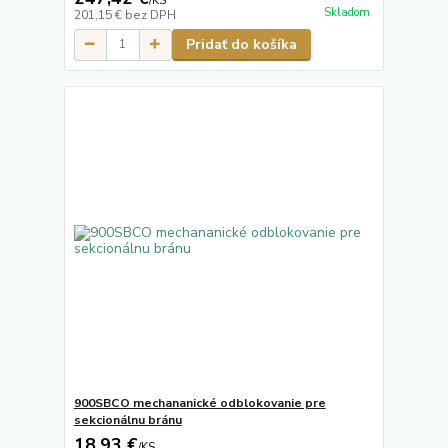
/
KS
Skladom
201,15 €
bez DPH
Pridať do košíka
900SBCO mechananické odblokovanie pre
sekcionálnu bránu
18,93 €
/
KS