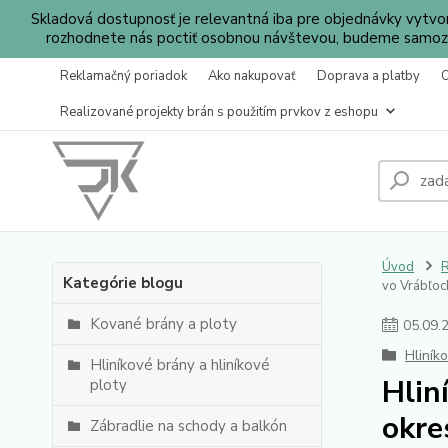
Skladová dostupnosť je relevantná iba pre objednávky vytv
rozhodnete nás poctiť osobnou návštevou, budeme samozr
Reklamačný poriadok
Ako nakupovať
Doprava a platby
Realizované projekty brán s použitím prvkov z eshopu
Úvod
R
Kategórie blogu
vo Vrábľoch
Kované brány a ploty
05
.
09
.
Hliník
Hliníkové brány a hliníkové
Hlin
ploty
okre
Zábradlie na schody a balkón