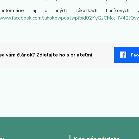
 informácie aj o iných zákazkách hliníkovýc
//www.facebook.com/Juhokov/posts/pfbid02KyGzCMccHV42
l
 sa vám článok? Zdieľajte ho s priateľmi
Fac