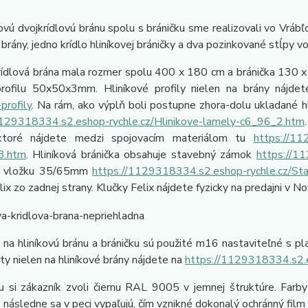
 dvojkrídlovú bránu spolu s bráničku sme realizovali vo Vrábľoc
j brány, jedno krídlo hliníkovej bráničky a dva pozinkované stĺpy v
lová brána mala rozmer spolu 400 x 180 cm a bránička 130 x 1
rofilu 50x50x3mm. Hliníkové profily nielen na brány nájde
profily
. Na rám, ako výplň boli postupne zhora-dolu ukladané
1129318334.s2.eshop-rychle.cz/Hlinikove-lamely-c6_96_2.htm
 ktoré nájdete medzi spojovacím materiálom tu
https://11
3.htm
. Hliníková bránička obsahuje stavebný zámok
https://1
ú vložku 35/65mm
https://1129318334.s2.eshop-rychle.cz/S
lix zo zadnej strany. Klučky Felix nájdete fyzicky na predajni v 
hliníkovú bránu a bráničku sú použité m16 nastaviteľné s platn
nty nielen na hliníkové brány nájdete na
https://1129318334.s2.
 zákazník zvoli čiernu RAL 9005 v jemnej štruktúre. Farby n
 následne sa v peci vypaľujú, čím vznikné dokonalý ochránný film