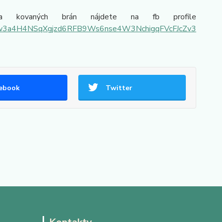
h a kovaných brán nájdete na fb profile
JQvw3a4H4NSqXgjzd6RFB9Ws6nse4W3NchigqFVcFJcZv3
ebook
Twitter