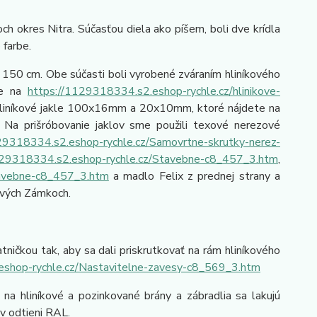
h okres Nitra. Súčasťou diela ako píšem, boli dve krídla
o farbe.
50 cm. Obe súčasti boli vyrobené zváraním hliníkového
te na
https://1129318334.s2.eshop-rychle.cz/hlinikove-
 hliníkové jakle 100x16mm a 20x10mm, ktoré nájdete na
. Na prišróbovanie jaklov sme použili texové nerezové
29318334.s2.eshop-rychle.cz/Samovrtne-skrutky-nerez-
129318334.s2.eshop-rychle.cz/Stavebne-c8_457_3.htm
,
tavebne-c8_457_3.htm
a madlo Felix z prednej strany a
Nových Zámkoch.
ičkou tak, aby sa dali priskrutkovať na rám hliníkového
eshop-rychle.cz/Nastavitelne-zavesy-c8_569_3.htm
a hliníkové a pozinkované brány a zábradlia sa lakujú
 v odtieni RAL.