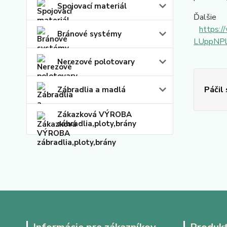
Spojovací materiál
Ďalšie
https:
Bránové systémy
LUppNP
Nerezové polotovary
Páčil
Zábradlia a madlá
Zákazková VÝROBA
zábradlia,ploty,brány