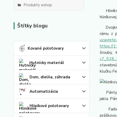
Produkty eshop
Hliníkovú
hliníkove
Štítky blogu
Dvojkríd
rámu z p
uzavrete-
https://
Kované polotovary
šrouby,
c7_518_
Hutnícky materiál
stavebn
klučku Fe
Dom, dielňa, záhrada
Automatizácia
Pánty na 
jakla. Pá
Hliníkové polotovary
Farbu si
práškovo,