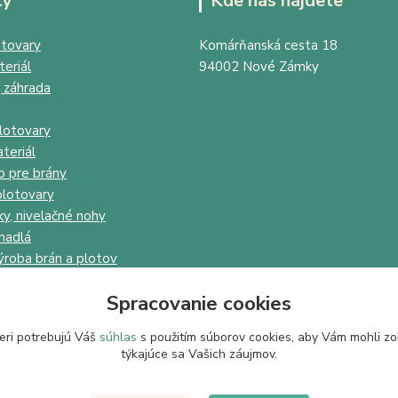
ty
Kde nás nájdete
tovary
Komárňanská cesta 18
eriál
94002 Nové Zámky
 záhrada
lotovary
teriál
o pre brány
lotovary
ky, nivelačné nohy
madlá
ýroba brán a plotov
Spracovanie cookies
eri potrebujú Váš
súhlas
s použitím súborov cookies, aby Vám mohli zo
týkajúce sa Vašich záujmov.