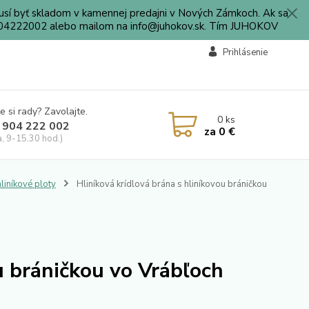
sí byť skladom v kamennej predajni v Nových Zámkoch. Ak sa
0904222002 alebo mailom na info@juhokov.sk. Tím JUHOKOV
Prihlásenie
e si rady? Zavolajte.
0
ks
 904 222 002
za
0 €
a, 9-15.30 hod.)
liníkové ploty
Hliníková krídlová brána s hliníkovou bráničkou
u bráničkou vo Vrábľoch