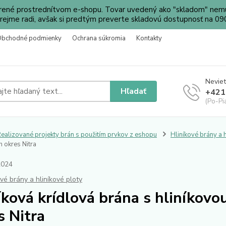
orené prostrednítvom e-shopu. Tovar uvedený ako "skladom" nemu
ejme radi, avšak si predtým preverte skladovú dostupnosť na 
Obchodné podmienky
Ochrana súkromia
Kontakty
Neviet
Hľadať
+421
(Po-Pi
ealizované projekty brán s použitím prvkov z eshopu
Hliníkové brány a h
 okres Nitra
2024
ové brány a hliníkové ploty
íková krídlová brána s hliníkovo
s Nitra