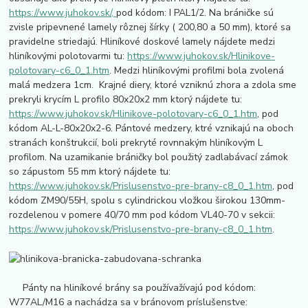
https://www.juhokov.sk/,
pod kódom: I PAL1/2. Na bráničke sú
zvisle pripevnené lamely rôznej šírky ( 200,80 a 50 mm), ktoré sa
pravidelne striedajú. Hliníkové doskové lamely nájdete medzi
hliníkovými polotovarmi tu:
https://www.juhokov.sk/Hlinikove-
polotovary-c6_0_1.htm
. Medzi hliníkovými profilmi bola zvolená
malá medzera 1cm. Krajné diery, ktoré vzniknú zhora a zdola sme
prekryli krycím L profilo 80x20x2 mm ktorý nájdete tu:
https://www.juhokov.sk/Hlinikove-polotovary-c6_0_1.htm
, pod
kódom AL-L-80x20x2-6. Pántové medzery, ktré vznikajú na oboch
stranách konštrukcií, boli prekryté rovnnakým hliníkovým L
profilom. Na uzamikanie bráničky bol použitý zadlabávací zámok
so zápustom 55 mm ktorý nájdete tu:
https://www.juhokov.sk/Prislusenstvo-pre-brany-c8_0_1.htm
, pod
kódom ZM90/55H, spolu s cylindrickou vložkou širokou 130mm-
rozdelenou v pomere 40/70 mm pod kódom VL40-70 v sekcii:
https://www.juhokov.sk/Prislusenstvo-pre-brany-c8_0_1.htm
.
Pánty na hliníkové brány sa používažívajú pod kódom:
W77AL/M16 a nachádza sa v bránovom príslušenstve: