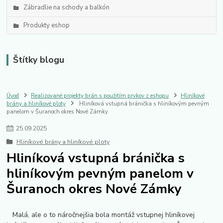
Zábradlie na schody a balkón
Produkty eshop
Štítky blogu
Úvod
Realizované projekty brán s použitím prvkov z eshopu
Hliníkové
brány a hliníkové ploty
Hliníková vstupná bránička s hliníkovým pevným
panelom v Šuranoch okres Nové Zámky
25
.
09
.
2025
Hliníkové brány a hliníkové ploty
Hliníková vstupná bránička s
hliníkovým pevným panelom v
Šuranoch okres Nové Zámky
Malá, ale o to náročnejšia bola montáž vstupnej hliníkovej