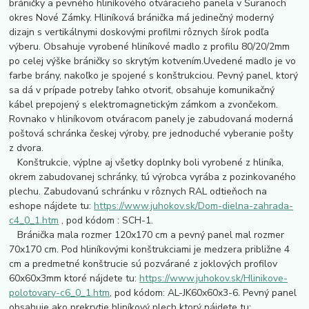
bráničky a pevného hliníkového otváracieho panela v Šuranoch
okres Nové Zámky. Hliníková bránička má jedinečný moderný
dizajn s vertikálnymi doskovými profilmi rôznych šírok podľa
výberu. Obsahuje vyrobené hliníkové madlo z profilu 80/20/2mm
po celej výške bráničky so skrytým kotvením.Uvedené madlo je vo
farbe brány, nakoľko je spojené s konštrukciou. Pevný panel, ktorý
sa dá v prípade potreby ľahko otvoriť, obsahuje komunikačný
kábel prepojený s elektromagnetickým zámkom a zvončekom.
Rovnako v hliníkovom otváracom panely je zabudovaná moderná
poštová schránka českej výroby, pre jednoduché vyberanie pošty
z dvora.
Konštrukcie, výplne aj všetky doplnky boli vyrobené z hliníka,
okrem zabudovanej schránky, tú výrobca vyrába z pozinkovaného
plechu. Zabudovanú schránku v rôznych RAL odtieňoch na
eshope nájdete tu:
https://www.juhokov.sk/Dom-dielna-zahrada-
c4_0_1.htm
, pod kódom : SCH-1.
Bránička mala rozmer 120x170 cm a pevný panel mal rozmer
70x170 cm. Pod hliníkovými konštrukciami je medzera približne 4
cm a predmetné konštrucie sú pozvárané z joklových profilov
60x60x3mm ktoré nájdete tu:
https://www.juhokov.sk/Hlinikove-
polotovary-c6_0_1.htm
, pod kódom: AL-JK60x60x3-6. Pevný panel
obsahuje ako prekrytie hliníkový plech ktorý nájdete tu: