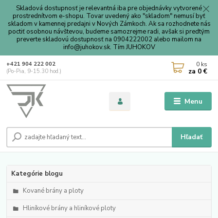
Skladová dostupnosť je relevantná iba pre objednávky vytvorené
prostrednítvom e-shopu. Tovar uvedený ako "skladom" nemusí byť
skladom v kamennej predajni v Nových Zámkoch. Ak sa rozhodnete nás
poctiť osobnou návštevou, budeme samozrejme radi, avšak si predtým
preverte skladovú dostupnosť na 0904222002 alebo mailom na
info@juhokov.sk. Tím JUHOKOV
0
ks
+421 904 222 002
za
0 €
(Po-Pia, 9-15.30 hod.)
Menu
Hľadať
Kategórie blogu
Kované brány a ploty
Hliníkové brány a hliníkové ploty