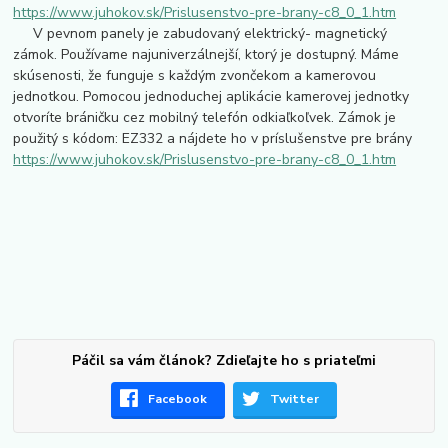
https://www.juhokov.sk/Prislusenstvo-pre-brany-c8_0_1.htm
V pevnom panely je zabudovaný elektrický- magnetický
zámok. Používame najuniverzálnejší, ktorý je dostupný. Máme
skúsenosti, že funguje s každým zvončekom a kamerovou
jednotkou. Pomocou jednoduchej aplikácie kamerovej jednotky
otvoríte bráničku cez mobilný telefón odkiaľkoľvek. Zámok je
použitý s kódom: EZ332 a nájdete ho v príslušenstve pre brány
https://www.juhokov.sk/Prislusenstvo-pre-brany-c8_0_1.htm
Páčil sa vám článok? Zdieľajte ho s priateľmi
Facebook
Twitter