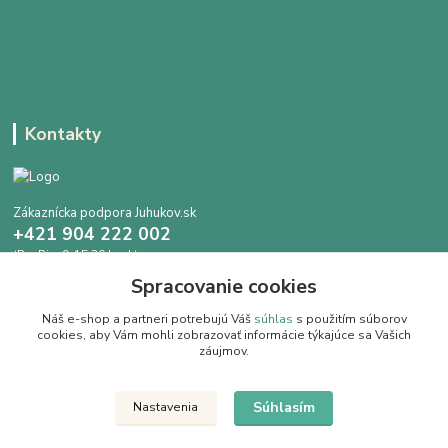
Kontakty
Zákaznícka podpora Juhukov.sk
+421 904 222 002
(Po-Pia, 9-15.30 hod.)
Spracovanie cookies
info@juhokov.sk
Náš e-shop a partneri potrebujú Váš
súhlas
s použitím súborov
cookies, aby Vám mohli zobrazovať informácie týkajúce sa Vašich
záujmov.
Upravit sběr cookies.
Súhlasím
Nastavenia