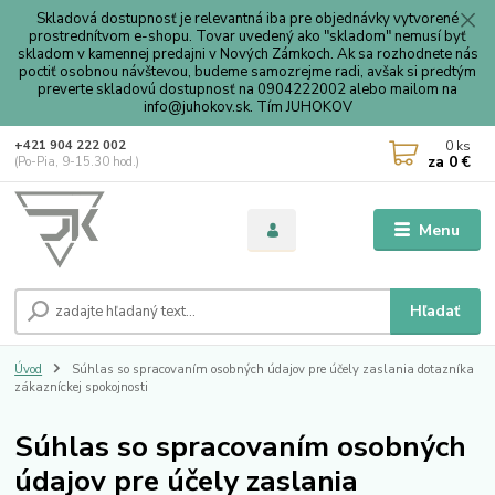
Skladová dostupnosť je relevantná iba pre objednávky vytvorené
prostrednítvom e-shopu. Tovar uvedený ako "skladom" nemusí byť
skladom v kamennej predajni v Nových Zámkoch. Ak sa rozhodnete nás
poctiť osobnou návštevou, budeme samozrejme radi, avšak si predtým
preverte skladovú dostupnosť na 0904222002 alebo mailom na
info@juhokov.sk. Tím JUHOKOV
0
ks
+421 904 222 002
za
0 €
(Po-Pia, 9-15.30 hod.)
Menu
Hľadať
Úvod
Súhlas so spracovaním osobných údajov pre účely zaslania dotazníka
zákazníckej spokojnosti
Súhlas so spracovaním osobných
údajov pre účely zaslania