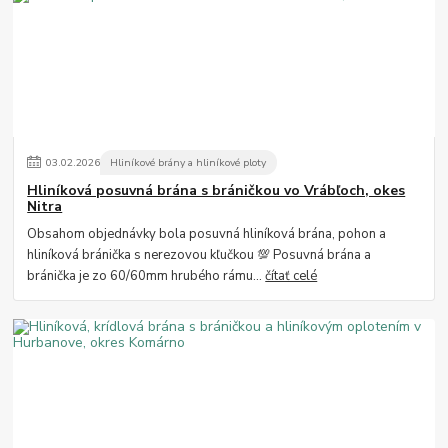
03
.
02
.
2026
Hliníkové brány a hliníkové ploty
Hliníková posuvná brána s bráničkou vo Vrábľoch, okes
Nitra
Obsahom objednávky bola posuvná hliníková brána, pohon a
hliníková bránička s nerezovou kľučkou 💯 Posuvná brána a
bránička je zo 60/60mm hrubého rámu...
čítať celé