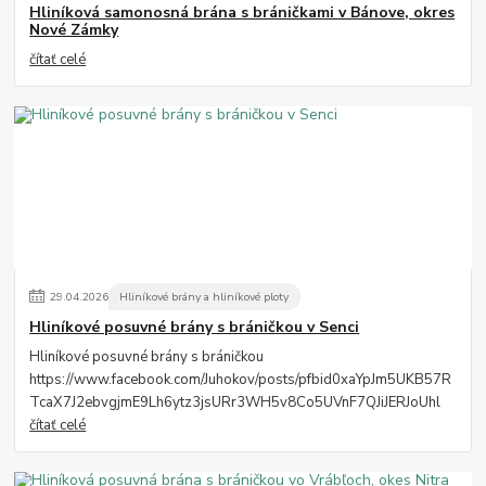
Hliníková samonosná brána s bráničkami v Bánove, okres
Nové Zámky
čítať celé
29
.
04
.
2026
Hliníkové brány a hliníkové ploty
Hliníkové posuvné brány s bráničkou v Senci
Hliníkové posuvné brány s bráničkou
https://www.facebook.com/Juhokov/posts/pfbid0xaYpJm5UKB57R
TcaX7J2ebvgjmE9Lh6ytz3jsURr3WH5v8Co5UVnF7QJiJERJoUhl
čítať celé