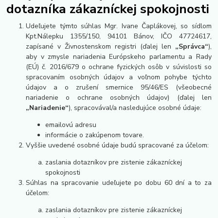
dotazníka zákazníckej spokojnosti
Udeľujete týmto súhlas Mgr. Ivane Čaplákovej, so sídlom
Kpt.Nálepku 1355/150, 94101 Bánov, IČO 47724617,
zapísané
v Živnostenskom registri
(ďalej len
„Správca“
),
aby v zmysle nariadenia Európskeho parlamentu a Rady
(EÚ) č. 2016/679 o ochrane fyzických osôb v súvislosti so
spracovaním osobných údajov a voľnom pohybe týchto
údajov a o zrušení smernice 95/46/ES (všeobecné
nariadenie o ochrane osobných údajov) (ďalej len
„Nariadenie“
), spracovával/a nasledujúce osobné údaje:
emailovú adresu
informácie o zakúpenom tovare.
Vyššie uvedené osobné údaje budú spracované za účelom:
zaslania dotazníkov pre zistenie zákazníckej
spokojnosti
Súhlas na spracovanie udeľujete po dobu 60 dní a to za
účelom:
zaslania dotazníkov pre zistenie zákazníckej