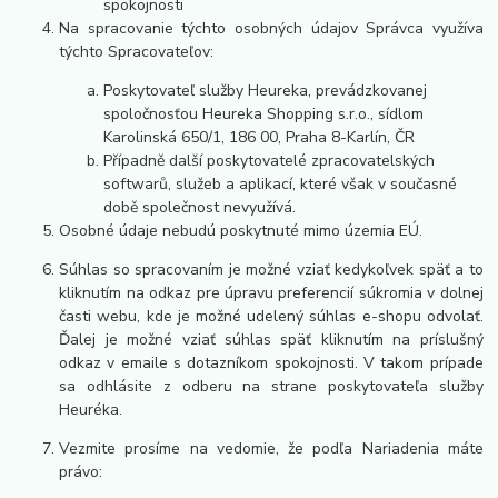
spokojnosti
Na spracovanie týchto osobných údajov Správca využíva
týchto Spracovateľov:
Poskytovateľ služby Heureka, prevádzkovanej
spoločnosťou Heureka Shopping s.r.o., sídlom
Karolinská 650/1, 186 00, Praha 8-Karlín, ČR
Případně další poskytovatelé zpracovatelských
softwarů, služeb a aplikací, které však v současné
době společnost nevyužívá.
Osobné údaje nebudú poskytnuté mimo územia EÚ.
Súhlas so spracovaním je možné vziať kedykoľvek späť a to
kliknutím na odkaz pre úpravu preferencií súkromia v dolnej
časti webu, kde je možné udelený súhlas e-shopu odvolať.
Ďalej je možné vziať súhlas späť kliknutím na príslušný
odkaz v emaile s dotazníkom spokojnosti. V takom prípade
sa odhlásite z odberu na strane poskytovateľa služby
Heuréka.
Vezmite prosíme na vedomie, že podľa Nariadenia máte
právo: