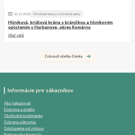
10
.
11
.
2025
Hliníkové brány a hliníkové ploty
Hliníková, krídlová brána s bráničkou a hliníkovým
oplotením v Hurbanove, okres Komárno
čítať celé
Zobraziť všetky články
Informácie pre zákazníkov
Ako nakupovať
Doprava a platby
Obchodné podmienky
Ochrana súkromia
Odstúpenie od zmluvy
Reklamačný formulár