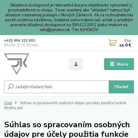
Skladová dostupnosť je relevantná iba pre objednávky vytvorené
prostrednítvom e-shopu. Tovar uvedený ako "skladom" nemusí byť
skladom v kamennej predajni v Nových Zámkoch. Ak sa rozhodnete nás
poctiť osobnou návštevou, budeme samozrejme radi, avšak si predtým
preverte skladovú dostupnosť na 0904222002 alebo mailom na
info@juhokov.sk. Tím JUHOKOV
0
ks
+421 904 222 002
za
0 €
(Po-Pia, 9-15.30 hod.)
Menu
Hľadať
Úvod
Súhlas so spracovaním osobných údajov pre účely použitia funkcie
Strážny pes
Súhlas so spracovaním osobných
údajov pre účely použitia funkcie