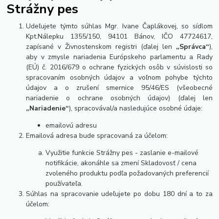
Strážny pes
Udeľujete týmto súhlas Mgr. Ivane Čaplákovej, so sídlom
Kpt.Nálepku 1355/150, 94101 Bánov, IČO 47724617,
zapísané
v Živnostenskom registri
(ďalej len
„Správca“
),
aby v zmysle nariadenia Európskeho parlamentu a Rady
(EÚ) č. 2016/679 o ochrane fyzických osôb v súvislosti so
spracovaním osobných údajov a voľnom pohybe týchto
údajov a o zrušení smernice 95/46/ES (všeobecné
nariadenie o ochrane osobných údajov) (ďalej len
„Nariadenie“
), spracovával/a nasledujúce osobné údaje:
emailovú adresu
Emailová adresa bude spracovaná za účelom:
Využitie funkcie Strážny pes - zaslanie e-mailové
notifikácie, akonáhle sa zmení Skladovosť / cena
zvoleného produktu podľa požadovaných preferencií
používateľa.
Súhlas na spracovanie udeľujete po dobu 180 dní a to za
účelom: