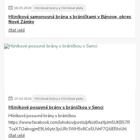
08
.
05
.
2026
Hliníkové brány a hliníkové ploty
Hliníková samonosná brána s bráničkami v Bánove, okres
Nové Zámky
čítať celé
29
.
04
.
2026
Hliníkové brány a hliníkové ploty
Hliníkové posuvné brány s bráničkou v Senci
Hliníkové posuvné brány s bráničkou
https://www.facebook.com/Juhokov/posts/pfbid0xaYpJm5UKB57R
TcaX7J2ebvgjmE9Lh6ytz3jsURr3WH5v8Co5UVnF7QJiJERJoUhl
čítať celé