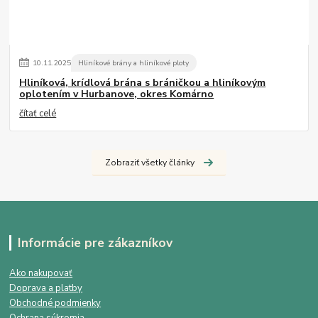
10
.
11
.
2025
Hliníkové brány a hliníkové ploty
Hliníková, krídlová brána s bráničkou a hliníkovým
oplotením v Hurbanove, okres Komárno
čítať celé
Zobraziť všetky články
Informácie pre zákazníkov
Ako nakupovať
Doprava a platby
Obchodné podmienky
Ochrana súkromia