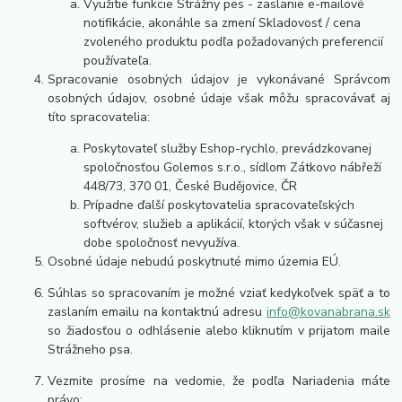
Využitie funkcie Strážny pes - zaslanie e-mailové
notifikácie, akonáhle sa zmení Skladovosť / cena
zvoleného produktu podľa požadovaných preferencií
používateľa.
Spracovanie osobných údajov je vykonávané Správcom
osobných údajov, osobné údaje však môžu spracovávať aj
títo spracovatelia:
Poskytovateľ služby Eshop-rychlo, prevádzkovanej
spoločnosťou Golemos s.r.o., sídlom Zátkovo nábřeží
448/73, 370 01, České Budějovice, ČR
Prípadne ďalší poskytovatelia spracovateľských
softvérov, služieb a aplikácií, ktorých však v súčasnej
dobe spoločnosť nevyužíva.
Osobné údaje nebudú poskytnuté mimo územia EÚ.
Súhlas so spracovaním je možné vziať kedykoľvek späť a to
zaslaním emailu na kontaktnú adresu
info@kovanabrana.sk
so žiadosťou o odhlásenie alebo kliknutím v prijatom maile
Strážneho psa.
Vezmite prosíme na vedomie, že podľa Nariadenia máte
právo: