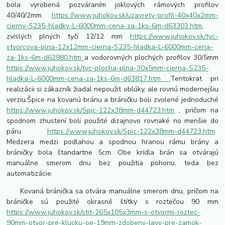
bola vyrobená pozváraním joklových rámových profilov
40/40/2mm
https://www.juhokov.sk/uzavrety-profil-40x40x2mm-
cierny-S235-hladky-L-6000mm-cena-za-1ks-6m-d63303.htm
,
zvislých plných tyčí 12/12 mm
https://www.juhokov.sk/tyc-
stvorcova-plna-12x12mm-cierna-S235-hladka-L-6000mm-cena-
za-1ks-6m-d62980.htm
a vodorovných plochých profilov 30/5mm
https://www.juhokov.sk/tyc-plocha-plna-30x5mm-cierna-S235-
hladka-L-6000mm-cena-za-1ks-6m-d63817.htm .
Tentokrat pri
realizácii si zákazník žiadal nepoužit oblúky, ale rovnú modernejšiu
verziu.Špice na kovanú bránu a bráničku boli zvolené jednoduché
https://www.juhokov.sk/Spic-122x38mm-d44723.htm
, pričom na
spodnom zhustení boli použité dizajnovo rovnaké no menšie do
páru
https://www.juhokov.sk/Spic-122x38mm-d44723.htm
.
Medzera medzi podlahou a spodnou hranou rámu brány a
bráničky bola štandartne 5cm. Obe krídla brán sa otvárajú
manuálne smerom dnu bez použitia pohonu, teda bez
automatizácie.
Kovaná bránička sa otvára manuálne smerom dnu, pričom na
bráničke sú použité okrasné štítky s roztečou 90 mm
https://www.juhokov.sk/stit-265x105x3mm-s-otvormi-roztec-
90mm-otvor-pre-klucku-oe-19mm-zdobeny-lavy-pre-zamok-