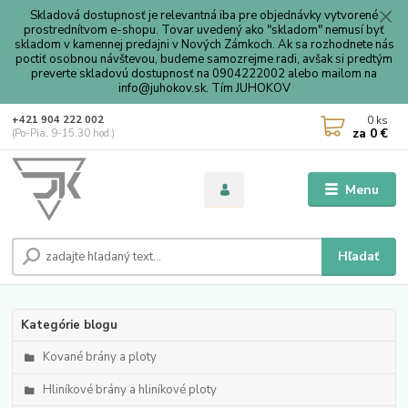
Skladová dostupnosť je relevantná iba pre objednávky vytvorené
prostrednítvom e-shopu. Tovar uvedený ako "skladom" nemusí byť
skladom v kamennej predajni v Nových Zámkoch. Ak sa rozhodnete nás
poctiť osobnou návštevou, budeme samozrejme radi, avšak si predtým
preverte skladovú dostupnosť na 0904222002 alebo mailom na
info@juhokov.sk. Tím JUHOKOV
0
ks
+421 904 222 002
za
0 €
(Po-Pia, 9-15.30 hod.)
Menu
Hľadať
Kategórie blogu
Kované brány a ploty
Hliníkové brány a hliníkové ploty