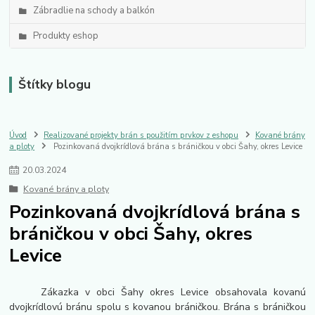
Zábradlie na schody a balkón
Produkty eshop
Štítky blogu
Úvod
Realizované projekty brán s použitím prvkov z eshopu
Kované brány
a ploty
Pozinkovaná dvojkrídlová brána s bráničkou v obci Šahy, okres Levice
20
.
03
.
2024
Kované brány a ploty
Pozinkovaná dvojkrídlová brána s
bráničkou v obci Šahy, okres
Levice
Zákazka v obci Šahy okres Levice obsahovala kovanú
dvojkrídlovú bránu spolu s kovanou bráničkou. Brána s bráničkou