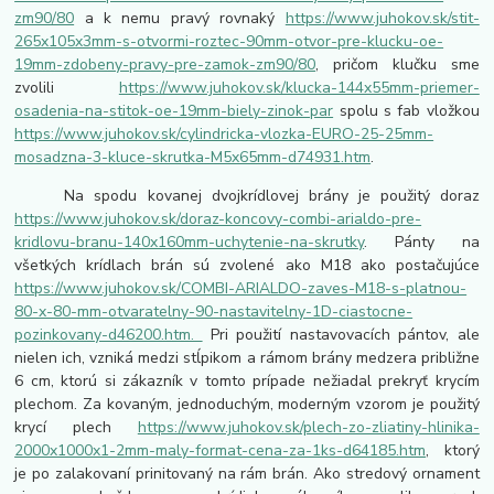
zm90/80
a k nemu pravý rovnaký
https://www.juhokov.sk/stit-
265x105x3mm-s-otvormi-roztec-90mm-otvor-pre-klucku-oe-
19mm-zdobeny-pravy-pre-zamok-zm90/80
, pričom klučku sme
zvolili
https://www.juhokov.sk/klucka-144x55mm-priemer-
osadenia-na-stitok-oe-19mm-biely-zinok-par
spolu s fab vložkou
https://www.juhokov.sk/cylindricka-vlozka-EURO-25-25mm-
mosadzna-3-kluce-skrutka-M5x65mm-d74931.htm
.
Na spodu kovanej dvojkrídlovej brány je použitý doraz
https://www.juhokov.sk/doraz-koncovy-combi-arialdo-pre-
kridlovu-branu-140x160mm-uchytenie-na-skrutky
. Pánty na
všetkých krídlach brán sú zvolené ako M18 ako postačujúce
https://www.juhokov.sk/COMBI-ARIALDO-zaves-M18-s-platnou-
80-x-80-mm-otvaratelny-90-nastavitelny-1D-ciastocne-
pozinkovany-d46200.htm.
Pri použití nastavovacích pántov, ale
nielen ich, vzniká medzi stĺpikom a rámom brány medzera približne
6 cm, ktorú si zákazník v tomto prípade nežiadal prekryť krycím
plechom. Za kovaným, jednoduchým, moderným vzorom je použitý
krycí plech
https://www.juhokov.sk/plech-zo-zliatiny-hlinika-
2000x1000x1-2mm-maly-format-cena-za-1ks-d64185.htm
, ktorý
je po zalakovaní prinitovaný na rám brán. Ako stredový ornament