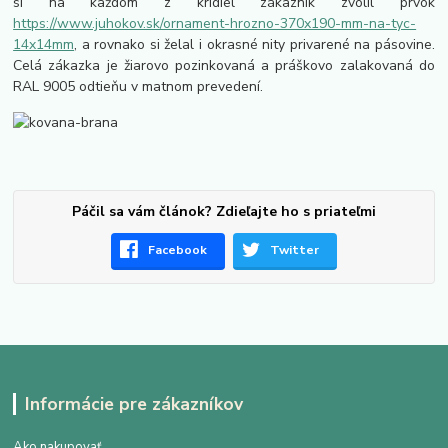
si na každom z krídiel zákazník zvolil prvok
https://www.juhokov.sk/ornament-hrozno-370x190-mm-na-tyc-
14x14mm
, a rovnako si želal i okrasné nity privarené na pásovine.
Celá zákazka je žiarovo pozinkovaná a práškovo zalakovaná do
RAL 9005 odtieňu v matnom prevedení.
Páčil sa vám článok? Zdieľajte ho s priateľmi
Facebook
Twitter
Informácie pre zákazníkov
Ako nakupovať