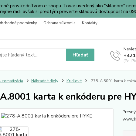
orené prostrednítvom e-shopu. Tovar uvedený ako "skladom" nemu
ejme radi, avšak si predtým preverte skladovú dostupnosť na 
Obchodné podmienky
Ochrana súkromia
Kontakty
Neviet
Hľadať
+421
(Po-Pi
utomatizácia
Náhradné diely
Krídlové
278-A.8001 karta k enkó
A.8001 karta k enkóderu pre H
Presný
www.ko