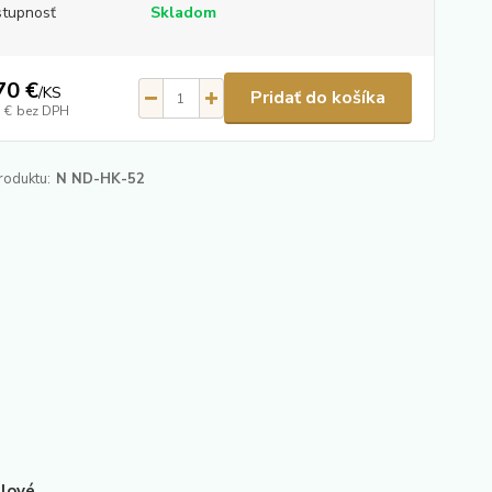
tupnosť
Skladom
70 €
/
KS
Pridať do košíka
 €
bez DPH
roduktu:
N ND-HK-52
dlové