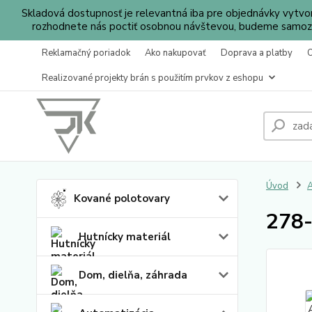
Skladová dostupnosť je relevantná iba pre objednávky vytv
rozhodnete nás poctiť osobnou návštevou, budeme samozr
Reklamačný poriadok
Ako nakupovať
Doprava a platby
Realizované projekty brán s použitím prvkov z eshopu
Úvod
A
Kované polotovary
278-
Hutnícky materiál
Dom, dielňa, záhrada