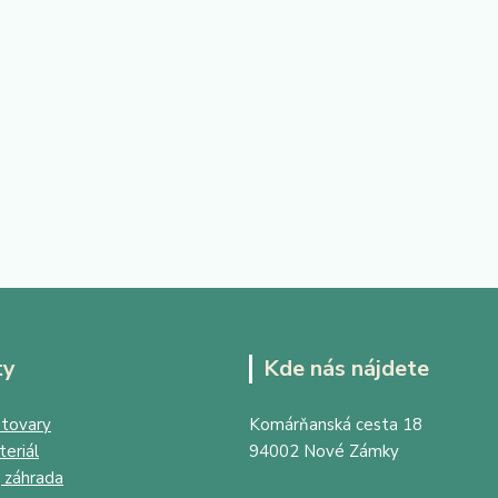
ty
Kde nás nájdete
tovary
Komárňanská cesta 18
eriál
94002 Nové Zámky
 záhrada