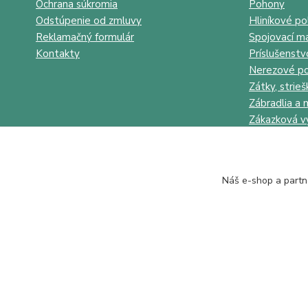
Ochrana súkromia
Pohony
Odstúpenie od zmluvy
Hliníkové po
Reklamačný formulár
Spojovací ma
Kontakty
Príslušenstv
Nerezové po
Zátky, strieš
Zábradlia a 
Zákazková v
Náš e-shop a partn
Juhokov & Kovostyl s.r.o