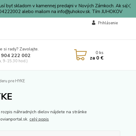
sí byť skladom v kamennej predajni v Nových Zámkoch. Ak sa
0904222002 alebo mailom na info@juhokov.sk. Tím JUHOKOV
Prihlásenie
e si rady? Zavolajte.
0
ks
 904 222 002
za
0 €
a, 9-15.30 hod.)
deru pre HYKE
YKE
 rozpis náhradných dielov nájdete na stránke
vianportal.sk.
celý popis