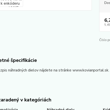
Dos
6,
5,45
Číslo p
tné špecifikácie
zpis náhradných dielov nájdete na stránke www.kovianportal.sk.
zaradený v kategóriách
matizácia
Náhradné diely
Krí