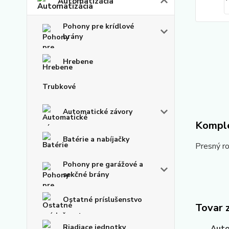
Automatizácia
Pohony pre krídlové
brány
Hrebene
Trubkové
Automatické závory
Komple
Batérie a nabíjačky
Presný ro
Pohony pre garážové a
sekčné brány
Ostatné príslušenstvo
Tovar 
Riadiace jednotky
Auto