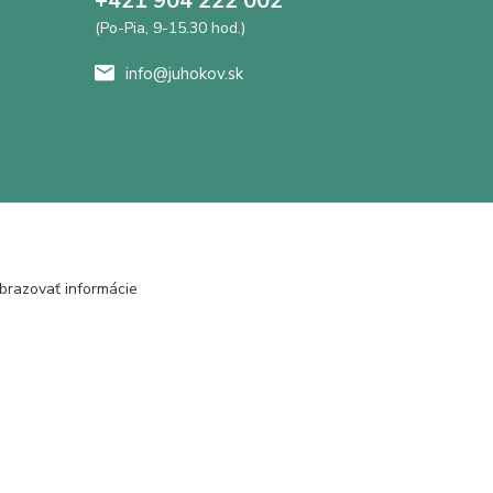
+421 904 222 002
(Po-Pia, 9-15.30 hod.)
info@juhokov.sk
brazovať informácie
Vytvorené na
Eshop-rychlo.sk