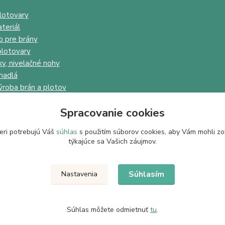
lotovary
teriál
o pre brány
lotovary
ky, nivelačné nohy
madlá
ýroba brán a plotov
Spracovanie cookies
eri potrebujú Váš
súhlas
s použitím súborov cookies, aby Vám mohli zo
týkajúce sa Vašich záujmov.
Upravit sběr cookies.
Súhlasím
Nastavenia
Súhlas môžete odmietnuť
tu
.