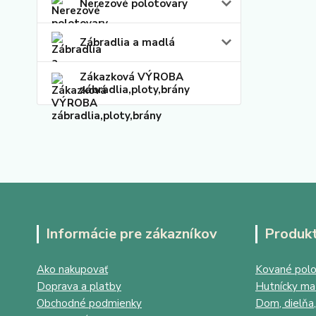
Nerezové polotovary
Zábradlia a madlá
Zákazková VÝROBA
zábradlia,ploty,brány
Informácie pre zákazníkov
Produk
Ako nakupovať
Kované polo
Doprava a platby
Hutnícky mat
Obchodné podmienky
Dom, dielňa,