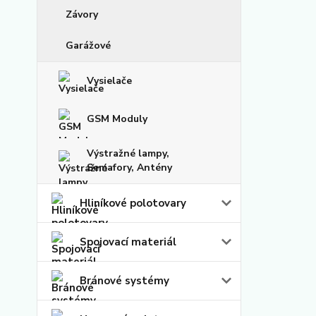
Závory
Garážové
Vysielače
GSM Moduly
Výstražné lampy,
Semafory, Antény
Hliníkové polotovary
Spojovací materiál
Bránové systémy