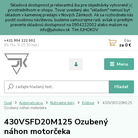
Skladová dostupnosť je relevantná iba pre objednávky vytvorené
prostrednítvom e-shopu. Tovar uvedený ako "skladom" nemusí byť
skladom v kamennej predajni v Nových Zámkoch. Ak sa rozhodnete nás
poctiť osobnou návštevou, budeme samozrejme radi, avšak si predtým
preverte skladovú dostupnosť na 0904222002 alebo mailom na
info@juhokov.sk. Tím JUHOKOV
0
ks
+421 904 222 002
za
0 €
(Po-Pia, 9-15.30 hod.)
Menu
Hľadať
Úvod
Automatizácia
Náhradné diely
Krídlové
430VSFD20M125
Ozubený náhon motorčeka
430VSFD20M125 Ozubený
náhon motorčeka