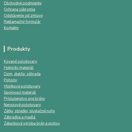
Obchodné podmienky
Ochrana súkromia
Odstúpenie od zmluvy
Reklamačný formulár
Kontakty
Produkty
Kované polotovary
Hutnícky materiál
Dom, dielňa, záhrada
Pohony
Hliníkové polotovary
Spojovací materiál
Príslušenstvo pre brány
Nerezové polotovary
Zátky, striešky, nivelačné nohy
Zábradlia a madlá
Zákazková výroba brán a plotov