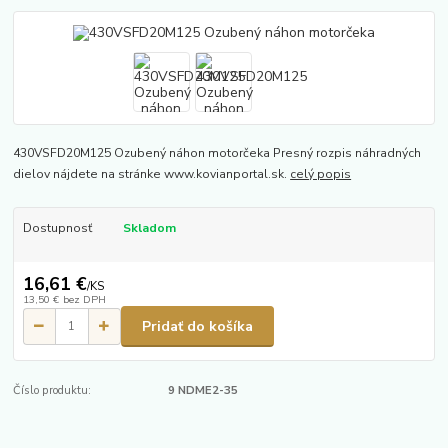
430VSFD20M125 Ozubený náhon motorčeka Presný rozpis náhradných
dielov nájdete na stránke www.kovianportal.sk.
celý popis
Dostupnosť
Skladom
16,61 €
/
KS
13,50 €
bez DPH
Pridať do košíka
Číslo produktu:
9 NDME2-35