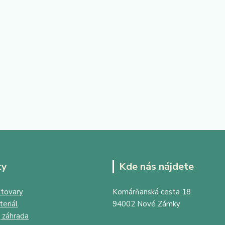
ty
Kde nás nájdete
tovary
Komárňanská cesta 18
eriál
94002 Nové Zámky
 záhrada