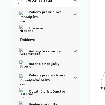
Automatizácia
Pohony pre krídlové
brány
Hrebene
Trubkové
Automatické závory
Batérie a nabíjačky
Pohony pre garážové a
sekčné brány
Ostatné príslušenstvo
Riadiace jednotky