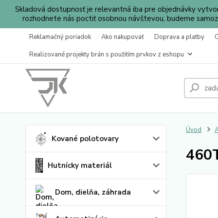
Skladová dostupnosť je relevantná iba pre objednávky vytv
rozhodnete nás poctiť osobnou návštevou, budeme samozr
Reklamačný poriadok
Ako nakupovať
Doprava a platby
Realizované projekty brán s použitím prvkov z eshopu
Úvod
A
Kované polotovary
460T
Hutnícky materiál
Dom, dielňa, záhrada