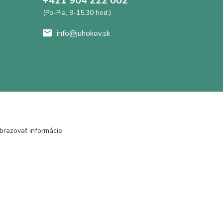
+421 904 222 002
(Po-Pia, 9-15.30 hod.)
info@juhokov.sk
brazovať informácie
Vytvorené na
Eshop-rychlo.sk