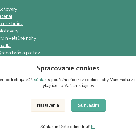
lotovary
teriál
o pre brány
lotovary
ky, nivelačné nohy
madlá
ýroba brán a plotov
Spracovanie cookies
eri potrebujú Váš
súhlas
s použitím súborov cookies, aby Vám mohli zo
týkajúce sa Vašich záujmov.
Upravit sběr cookies.
Súhlasím
Nastavenia
Súhlas môžete odmietnuť
tu
.