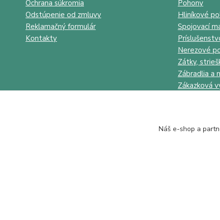
Ochrana súkromia
Pohony
Odstúpenie od zmluvy
Hliníkové po
Reklamačný formulár
Spojovací ma
Kontakty
Príslušenstv
Nerezové po
Zátky, strieš
Zábradlia a 
Zákazková v
Náš e-shop a partn
Juhokov & Kovostyl s.r.o