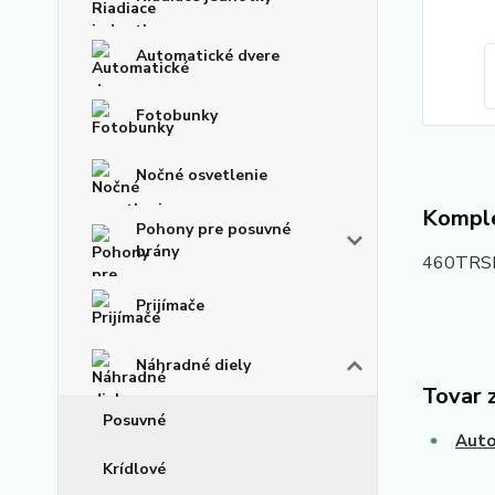
Automatické dvere
Fotobunky
Nočné osvetlenie
Komple
Pohony pre posuvné
brány
460TRSEZ
Prijímače
Náhradné diely
Tovar 
Posuvné
Auto
Krídlové