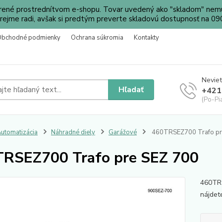
orené prostrednítvom e-shopu. Tovar uvedený ako "skladom" nemu
ejme radi, avšak si predtým preverte skladovú dostupnosť na 
Obchodné podmienky
Ochrana súkromia
Kontakty
Neviet
Hľadať
+421
(Po-Pi
utomatizácia
Náhradné diely
Garážové
460TRSEZ700 Trafo pr
RSEZ700 Trafo pre SEZ 700
460TRS
nájdet