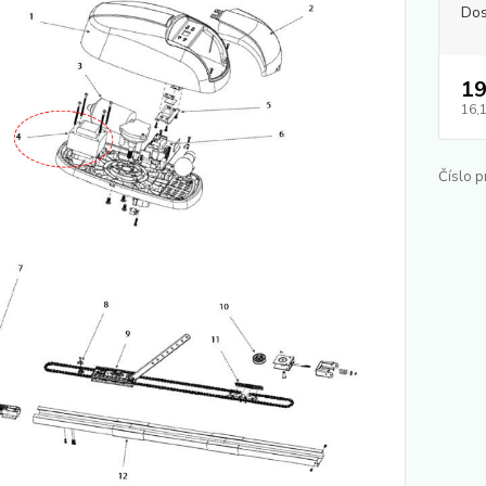
Dos
19
16,
Číslo p