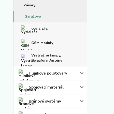
Závory
Garážové
Vysielače
GSM Moduly
Výstražné lampy,
Semafory, Antény
Hliníkové polotovary
Spojovací materiál
Bránové systémy