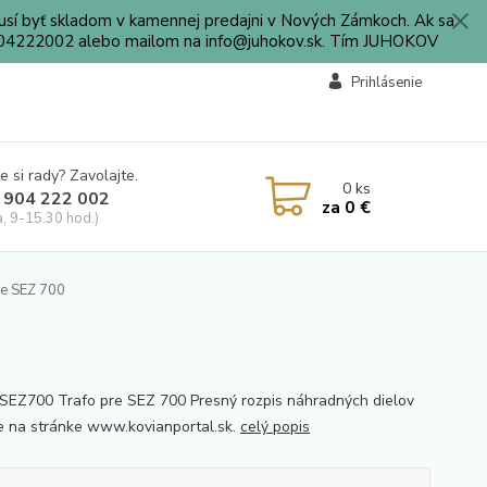
sí byť skladom v kamennej predajni v Nových Zámkoch. Ak sa
0904222002 alebo mailom na info@juhokov.sk. Tím JUHOKOV
Prihlásenie
e si rady? Zavolajte.
0
ks
 904 222 002
za
0 €
a, 9-15.30 hod.)
e SEZ 700
EZ700 Trafo pre SEZ 700 Presný rozpis náhradných dielov
e na stránke www.kovianportal.sk.
celý popis