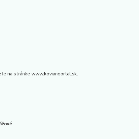
te na stránke www.kovianportal.sk.
ážové