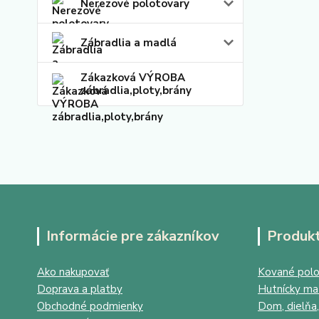
Nerezové polotovary
Zábradlia a madlá
Zákazková VÝROBA
zábradlia,ploty,brány
Informácie pre zákazníkov
Produk
Ako nakupovať
Kované polo
Doprava a platby
Hutnícky mat
Obchodné podmienky
Dom, dielňa,