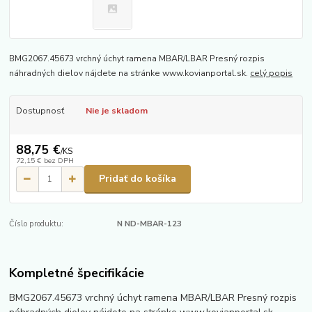
BMG2067.45673 vrchný úchyt ramena MBAR/LBAR Presný rozpis
náhradných dielov nájdete na stránke www.kovianportal.sk.
celý popis
Dostupnosť
Nie je skladom
88,75 €
/
KS
72,15 €
bez DPH
Pridať do košíka
Číslo produktu:
N ND-MBAR-123
Kompletné špecifikácie
BMG2067.45673 vrchný úchyt ramena MBAR/LBAR Presný rozpis