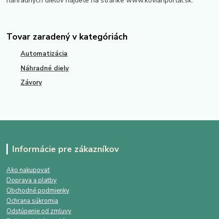
náhradných dielov nájdete na stránke www.kovianportal.sk.
Tovar zaradený v kategóriách
Automatizácia
Náhradné diely
Závory
Informácie pre zákazníkov
Ako nakupovať
Doprava a platby
Obchodné podmienky
Ochrana súkromia
Odstúpenie od zmluvy