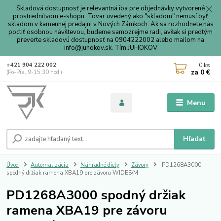
Skladová dostupnosť je relevantná iba pre objednávky vytvorené
prostrednítvom e-shopu. Tovar uvedený ako "skladom" nemusí byť
skladom v kamennej predajni v Nových Zámkoch. Ak sa rozhodnete nás
poctiť osobnou návštevou, budeme samozrejme radi, avšak si predtým
preverte skladovú dostupnosť na 0904222002 alebo mailom na
info@juhokov.sk. Tím JUHOKOV
0
ks
+421 904 222 002
za
0 €
(Po-Pia, 9-15.30 hod.)
Menu
Hľadať
Úvod
Automatizácia
Náhradné diely
Závory
PD1268A3000
spodný držiak ramena XBA19 pre závoru WIDES/M
PD1268A3000 spodný držiak
ramena XBA19 pre závoru