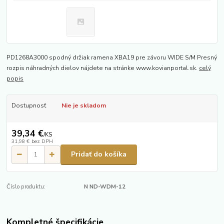
PD1268A3000 spodný držiak ramena XBA19 pre závoru WIDE S/M Presný
rozpis náhradných dielov nájdete na stránke www.kovianportal.sk.
celý
popis
Dostupnosť
Nie je skladom
39,34 €
/
KS
31,98 €
bez DPH
Pridať do košíka
Číslo produktu:
N ND-WDM-12
Kompletné špecifikácie