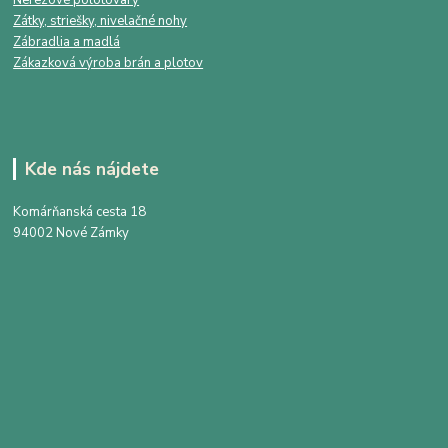
Nerezové polotovary
Zátky, striešky, nivelačné nohy
Zábradlia a madlá
Zákazková výroba brán a plotov
Kde nás nájdete
Komárňanská cesta 18
94002 Nové Zámky