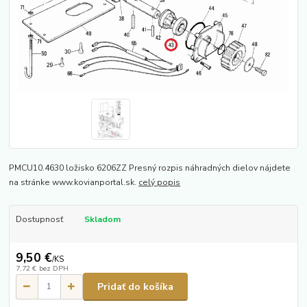
PMCU10.4630 ložisko 6206ZZ Presný rozpis náhradných dielov nájdete
na stránke www.kovianportal.sk.
celý popis
Dostupnosť
Skladom
9,50 €
/
KS
7,72 €
bez DPH
Pridať do košíka