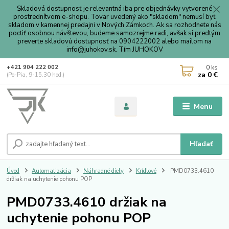
Skladová dostupnosť je relevantná iba pre objednávky vytvorené
prostrednítvom e-shopu. Tovar uvedený ako "skladom" nemusí byť
skladom v kamennej predajni v Nových Zámkoch. Ak sa rozhodnete nás
poctiť osobnou návštevou, budeme samozrejme radi, avšak si predtým
preverte skladovú dostupnosť na 0904222002 alebo mailom na
info@juhokov.sk. Tím JUHOKOV
0
ks
+421 904 222 002
za
0 €
(Po-Pia, 9-15.30 hod.)
Menu
Hľadať
Úvod
Automatizácia
Náhradné diely
Krídlové
PMD0733.4610
držiak na uchytenie pohonu POP
PMD0733.4610 držiak na
uchytenie pohonu POP