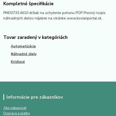
Kompletné špecifikácie
PMD0733.4610 držiak na uchytenie pohonu POP Presný rozpis
náhradných dielov nájdete na stránke www.kovianportal.sk.
Tovar zaradený v kategóriách
Automatizácia
Náhradné diely
Krídlové
Informácie pre zákazníkov
Ako nakupovať
Doprava a platby