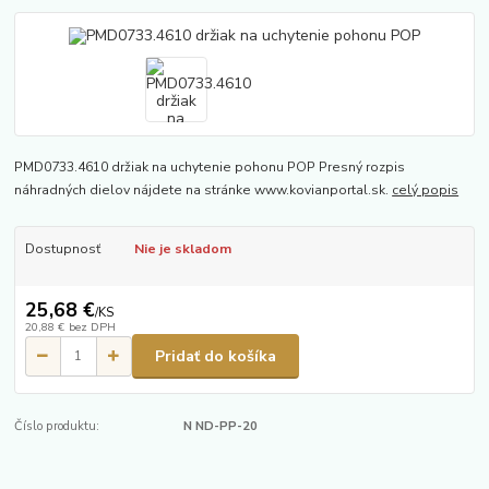
PMD0733.4610 držiak na uchytenie pohonu POP Presný rozpis
náhradných dielov nájdete na stránke www.kovianportal.sk.
celý popis
Dostupnosť
Nie je skladom
25,68 €
/
KS
20,88 €
bez DPH
Pridať do košíka
Číslo produktu:
N ND-PP-20