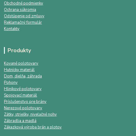
Obchodné podmienky
Ochrana súkromia
Odstúpenie od zmluvy
Reklamačný formulár
Kontakty
Produkty
Kované polotovary
Hutnícky materiál
Dom, dielňa, záhrada
Pohony
Hliníkové polotovary
Spojovací materiál
Príslušenstvo pre brány
Nerezové polotovary
Zátky, striešky, nivelačné nohy
Zábradlia a madlá
Zákazková výroba brán a plotov