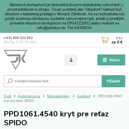
Skladová dostupnosť je relevantná iba pre objednávky vytvorené
prostrednítvom e-shopu. Tovar uvedený ako "skladom" nemusí byť
skladom v kamennej predajni v Nových Zámkoch. Ak sa rozhodnete nás
poctiť osobnou návštevou, budeme samozrejme radi, avšak si predtým
preverte skladovú dostupnosť na 0904222002 alebo mailom na
info@juhokov.sk. Tím JUHOKOV
0
ks
+421 904 222 002
za
0 €
(Po-Pia, 9-15.30 hod.)
Menu
Hľadať
Úvod
Automatizácia
Náhradné diely
Garážové
PPD1061.4540
kryt pre reťaz SPIDO
PPD1061.4540 kryt pre reťaz
SPIDO