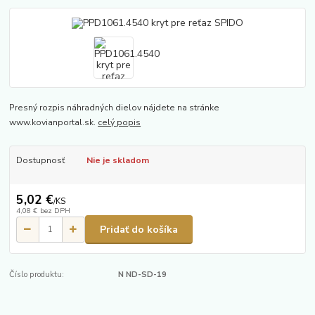
Presný rozpis náhradných dielov nájdete na stránke
www.kovianportal.sk.
celý popis
Dostupnosť
Nie je skladom
5,02 €
/
KS
4,08 €
bez DPH
Pridať do košíka
Číslo produktu:
N ND-SD-19