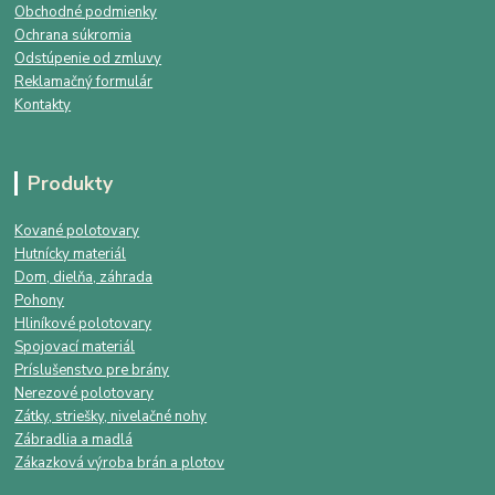
Obchodné podmienky
Ochrana súkromia
Odstúpenie od zmluvy
Reklamačný formulár
Kontakty
Produkty
Kované polotovary
Hutnícky materiál
Dom, dielňa, záhrada
Pohony
Hliníkové polotovary
Spojovací materiál
Príslušenstvo pre brány
Nerezové polotovary
Zátky, striešky, nivelačné nohy
Zábradlia a madlá
Zákazková výroba brán a plotov