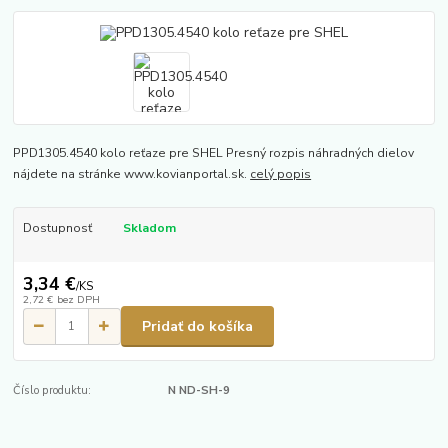
PPD1305.4540 kolo reťaze pre SHEL Presný rozpis náhradných dielov
nájdete na stránke www.kovianportal.sk.
celý popis
Dostupnosť
Skladom
3,34 €
/
KS
2,72 €
bez DPH
Pridať do košíka
Číslo produktu:
N ND-SH-9