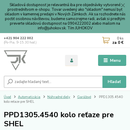
Skladová dostupnosť je relevantná iba pre objednávky vytvorené
prostrednítvom e-shopu. Tovar uvedený ako "skladom" nemusí byť
skladom v kamennej predajni v Nových Zámkoch. Ak sa rozhodnete nás
poctiť osobnou návštevou, budeme samozrejme radi, avšak si predtým
preverte skladovú dostupnosť na 0904222002 alebo mailom na
info@juhokov.sk. Tím JUHOKOV
0
ks
+421 904 222 002
za
0 €
(Po-Pia, 9-15.30 hod.)
Menu
Hľadať
Úvod
Automatizácia
Náhradné diely
Garážové
PPD1305.4540
kolo reťaze pre SHEL
PPD1305.4540 kolo reťaze pre
SHEL