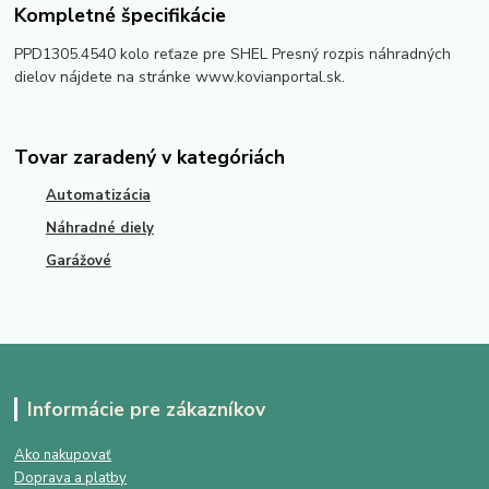
Kompletné špecifikácie
PPD1305.4540 kolo reťaze pre SHEL Presný rozpis náhradných
dielov nájdete na stránke www.kovianportal.sk.
Tovar zaradený v kategóriách
Automatizácia
Náhradné diely
Garážové
Informácie pre zákazníkov
Ako nakupovať
Doprava a platby