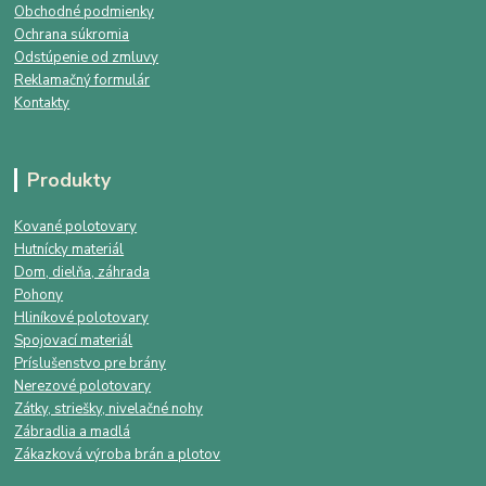
Obchodné podmienky
Ochrana súkromia
Odstúpenie od zmluvy
Reklamačný formulár
Kontakty
Produkty
Kované polotovary
Hutnícky materiál
Dom, dielňa, záhrada
Pohony
Hliníkové polotovary
Spojovací materiál
Príslušenstvo pre brány
Nerezové polotovary
Zátky, striešky, nivelačné nohy
Zábradlia a madlá
Zákazková výroba brán a plotov