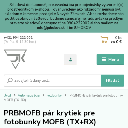
Skladová dostupnosť je relevantná iba pre objednávky vytvorené
prostrednítvom e-shopu. Tovar uvedený ako "skladom" nemusí byť
skladom v kamennej predajni v Nových Zámkoch. Ak sa rozhodnete nás
poctiť osobnou návštevou, budeme samozrejme radi, avšak si predtým
preverte skladovú dostupnosť na 0904222002 alebo mailom na
info@juhokov.sk. Tím JUHOKOV
0
ks
+421 904 222 002
za
0 €
(Po-Pia, 9-15.30 hod.)
Menu
Hľadať
Úvod
Automatizácia
Fotobunky
PRBMOFB pár krytiek pre fotobunky
MOFB (TX+RX)
PRBMOFB pár krytiek pre
fotobunky MOFB (TX+RX)