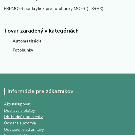
PRBMOFB pár krytiek pre fotobunky MOFB (TX+RX)
Tovar zaradený v kategóriách
Automatizácia
Fotobunky
Informácie pre zákazníkov
Ako nakupovať
Doprava a platby
Obchodné podmienky
Ochrana súkromia
Odstúpenie od zmluvy