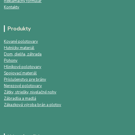
Reklamačný formulár
Kontakty
Produkty
Kované polotovary
Hutnícky materiál
Dom, dielňa, záhrada
Pohony
Hliníkové polotovary
Spojovací materiál
Príslušenstvo pre brány
Nerezové polotovary
Zátky, striešky, nivelačné nohy
Zábradlia a madlá
Zákazková výroba brán a plotov