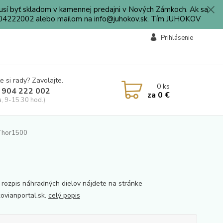
sí byť skladom v kamennej predajni v Nových Zámkoch. Ak sa
0904222002 alebo mailom na info@juhokov.sk. Tím JUHOKOV
Prihlásenie
e si rady? Zavolajte.
0
ks
 904 222 002
za
0 €
a, 9-15.30 hod.)
 Thor1500
 rozpis náhradných dielov nájdete na stránke
vianportal.sk.
celý popis