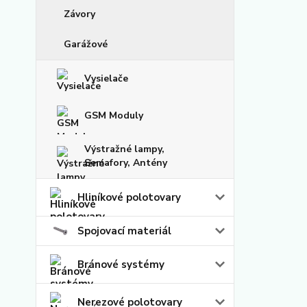
Závory
Garážové
Vysielače
GSM Moduly
Výstražné lampy,
Semafory, Antény
Hliníkové polotovary
Spojovací materiál
Bránové systémy
Nerezové polotovary