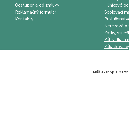
Odstúpenie od zmluvy
Hliníkové po
Reklamačný formulár
Spojovací ma
Kontakty
Príslušenstv
Nerezové po
Zátky, strieš
Zábradlia a 
Zákazková v
Náš e-shop a partn
Juhokov & Kovostyl s.r.o