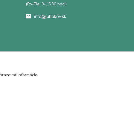
(Po-Pia, 9-15.30 hod.)
info@juhokov.sk
brazovať informácie
Vytvorené na
Eshop-rychlo.sk