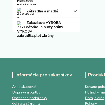
Zábradlia a madlá
Zákazková VÝROBA
zábradlia,ploty,brány
Informácie pre zákazníkov
Produk
Ako nakupovať
Kované polo
Doprava a platby
Hutnícky mat
Obchodné podmienky
Dom, dielňa,
Ochrana súkromia
Pohony