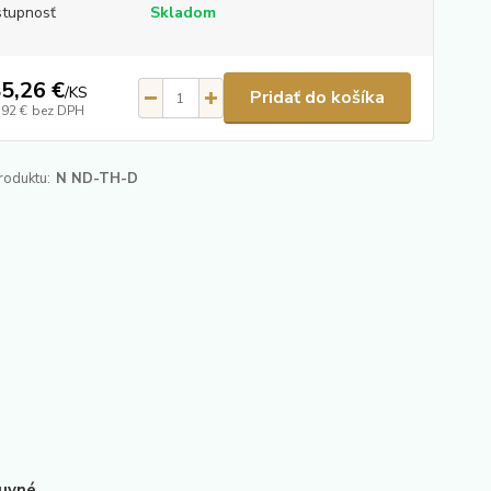
tupnosť
Skladom
5,26 €
/
KS
Pridať do košíka
,92 €
bez DPH
roduktu:
N ND-TH-D
uvné