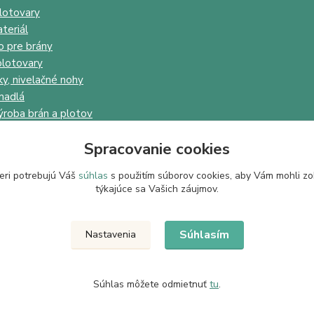
lotovary
teriál
o pre brány
lotovary
ky, nivelačné nohy
madlá
ýroba brán a plotov
Spracovanie cookies
eri potrebujú Váš
súhlas
s použitím súborov cookies, aby Vám mohli zo
týkajúce sa Vašich záujmov.
Upravit sběr cookies.
Súhlasím
Nastavenia
Súhlas môžete odmietnuť
tu
.