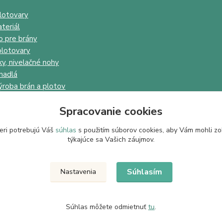
lotovary
teriál
o pre brány
lotovary
ky, nivelačné nohy
madlá
ýroba brán a plotov
Spracovanie cookies
eri potrebujú Váš
súhlas
s použitím súborov cookies, aby Vám mohli zo
týkajúce sa Vašich záujmov.
Upravit sběr cookies.
Súhlasím
Nastavenia
Súhlas môžete odmietnuť
tu
.