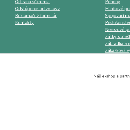
Ochrana súkromia
Pohony
Odstúpenie od zmluvy
Hliníkové po
Reklamačný formulár
Spojovací ma
Kontakty
Príslušenstv
Nerezové po
Zátky, strieš
Zábradlia a 
Zákazková v
Náš e-shop a partn
Juhokov & Kovostyl s.r.o