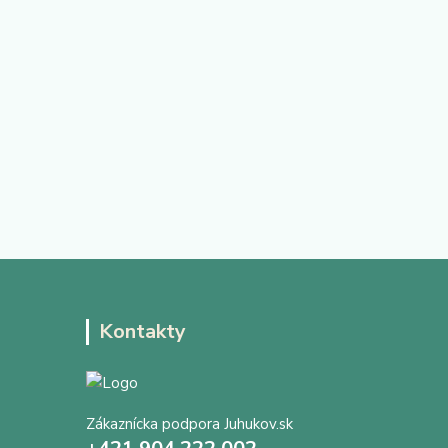
Kontakty
Zákaznícka podpora Juhukov.sk