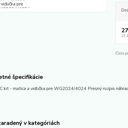
Dos
27
22,
Číslo p
tné špecifikácie
kit - matica a vidlička pre WG2024/4024 Presný rozpis náhradn
zaradený v kategóriách