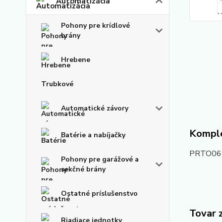
Automatizácia
Pohony pre krídlové
brány
Hrebene
Trubkové
Automatické závory
Komple
Batérie a nabíjačky
PRTO06C 
Pohony pre garážové a
sekčné brány
Ostatné príslušenstvo
Tovar 
Riadiace jednotky