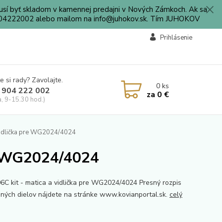
sí byť skladom v kamennej predajni v Nových Zámkoch. Ak sa
0904222002 alebo mailom na info@juhokov.sk. Tím JUHOKOV
Prihlásenie
e si rady? Zavolajte.
0
ks
 904 222 002
za
0 €
a, 9-15.30 hod.)
vidlička pre WG2024/4024
re WG2024/4024
C kit - matica a vidlička pre WG2024/4024 Presný rozpis
ných dielov nájdete na stránke www.kovianportal.sk.
celý