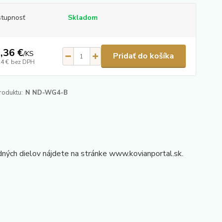
tupnosť
Skladom
,36 €
/
KS
Pridať do košíka
24 €
bez DPH
roduktu:
N ND-WG4-B
ých dielov nájdete na stránke www.kovianportal.sk.