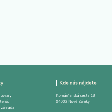
ty
Kde nás nájdete
tovary
Komárňanská cesta 18
eriál
94002 Nové Zámky
 záhrada