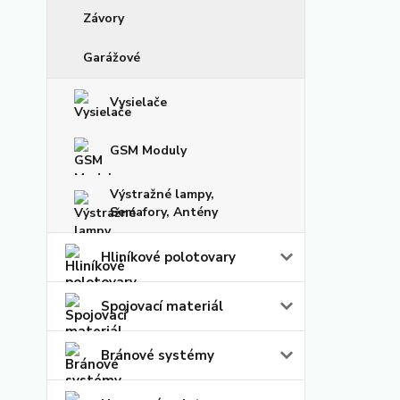
Závory
Garážové
Vysielače
GSM Moduly
Výstražné lampy,
Semafory, Antény
Hliníkové polotovary
Spojovací materiál
Bránové systémy