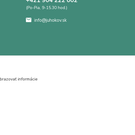
+421 904 222 002
(Po-Pia, 9-15.30 hod.)
info@juhokov.sk
brazovať informácie
Vytvorené na
Eshop-rychlo.sk