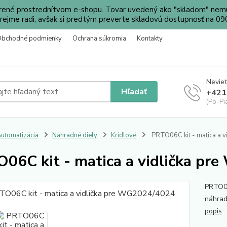
orené prostrednítvom e-shopu. Tovar uvedený ako "skladom" nemu
ejme radi, avšak si predtým preverte skladovú dostupnosť na 
Obchodné podmienky
Ochrana súkromia
Kontakty
Neviet
Hľadať
+421
(Po-Pi
utomatizácia
Náhradné diely
Krídlové
PRTO06C kit - matica a 
06C kit - matica a vidlička p
PRTO06
náhrad
popis