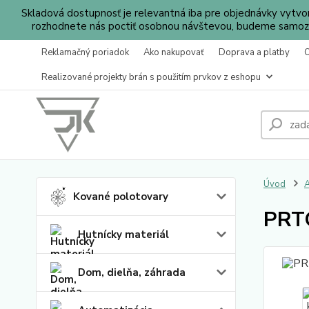
Skladová dostupnosť je relevantná iba pre objednávky vytv
rozhodnete nás poctiť osobnou návštevou, budeme samozr
Reklamačný poriadok
Ako nakupovať
Doprava a platby
Realizované projekty brán s použitím prvkov z eshopu
Úvod
A
Kované polotovary
PRTO
Hutnícky materiál
Dom, dielňa, záhrada