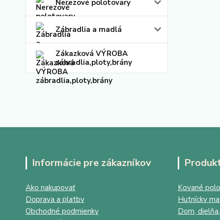
Nerezové polotovary
Zábradlia a madlá
Zákazková VÝROBA
zábradlia,ploty,brány
Informácie pre zákazníkov
Produk
Ako nakupovať
Kované polo
Doprava a platby
Hutnícky mat
Obchodné podmienky
Dom, dielňa,