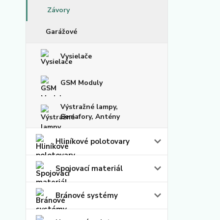
Závory
Garážové
Vysielače
GSM Moduly
Výstražné lampy,
Semafory, Antény
Hliníkové polotovary
Spojovací materiál
Bránové systémy