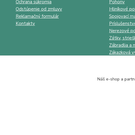
Ochrana súkromia
Pohony
Odstúpenie od zmluvy
Hliníkové po
Reklamačný formulár
Spojovací ma
Kontakty
Príslušenstv
Nerezové po
Zátky, strieš
Zábradlia a 
Zákazková v
Náš e-shop a partn
Juhokov & Kovostyl s.r.o