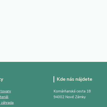
ty
Kde nás nájdete
tovary
Komárňanská cesta 18
eriál
94002 Nové Zámky
 záhrada