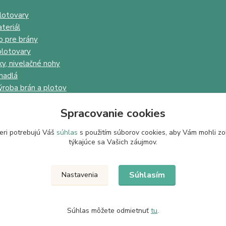
lotovary
teriál
o pre brány
lotovary
ky, nivelačné nohy
madlá
ýroba brán a plotov
Spracovanie cookies
eri potrebujú Váš
súhlas
s použitím súborov cookies, aby Vám mohli zo
týkajúce sa Vašich záujmov.
Upravit sběr cookies.
Súhlasím
Nastavenia
Súhlas môžete odmietnuť
tu
.