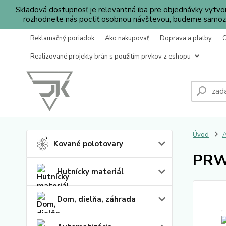
Skladová dostupnosť je relevantná iba pre objednávky vytv
rozhodnete nás poctiť osobnou návštevou, budeme samozr
Reklamačný poriadok
Ako nakupovať
Doprava a platby
Realizované projekty brán s použitím prvkov z eshopu
Úvod
A
Kované polotovary
PRWL
Hutnícky materiál
Dom, dielňa, záhrada