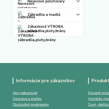
Nerezové polotovary
Zábradlia a madlá
Zákazková VÝROBA
zábradlia,ploty,brány
Informácie pre zákazníkov
Produk
Ako nakupovať
Kované polo
Doprava a platby
Hutnícky mat
Obchodné podmienky
Dom, dielňa,