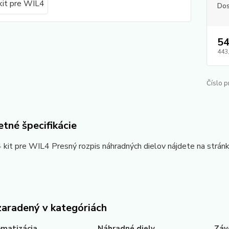
Dos
54
443
Číslo p
tné špecifikácie
it pre WIL4 Presný rozpis náhradných dielov nájdete na strán
zaradený v kategóriách
matizácia
Náhradné diely
Záv