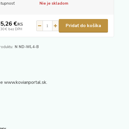
tupnosť
Nie je skladom
5,26 €
/
KS
Pridať do košíka
,30 €
bez DPH
roduktu:
N ND-WL4-B
ke www.kovianportal.sk.
ory