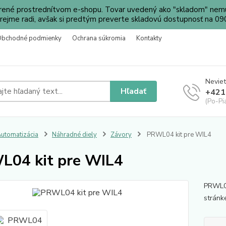
orené prostrednítvom e-shopu. Tovar uvedený ako "skladom" nemu
ejme radi, avšak si predtým preverte skladovú dostupnosť na 
Obchodné podmienky
Ochrana súkromia
Kontakty
Neviet
Hľadať
+421
(Po-Pi
utomatizácia
Náhradné diely
Závory
PRWL04 kit pre WIL4
04 kit pre WIL4
PRWL04
stránk