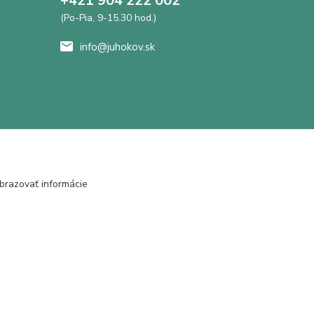
+421 904 222 002
(Po-Pia, 9-15.30 hod.)
info@juhokov.sk
brazovať informácie
Vytvorené na
Eshop-rychlo.sk