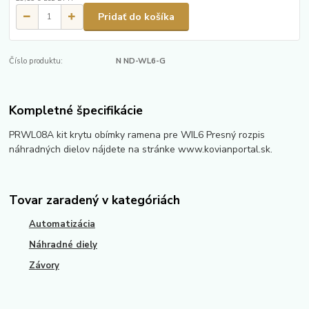
Pridať do košíka
Číslo produktu:
N ND-WL6-G
Kompletné špecifikácie
PRWL08A kit krytu obímky ramena pre WIL6 Presný rozpis
náhradných dielov nájdete na stránke www.kovianportal.sk.
Tovar zaradený v kategóriách
Automatizácia
Náhradné diely
Závory