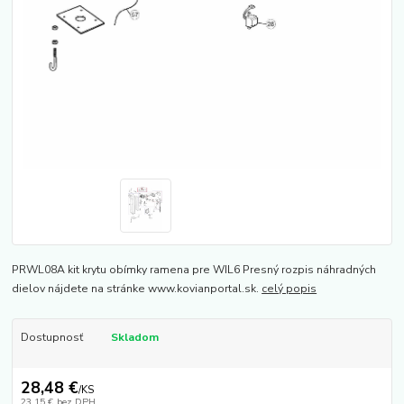
PRWL08A kit krytu obímky ramena pre WIL6 Presný rozpis náhradných
dielov nájdete na stránke www.kovianportal.sk.
celý popis
Dostupnosť
Skladom
28,48 €
/
KS
23,15 €
bez DPH