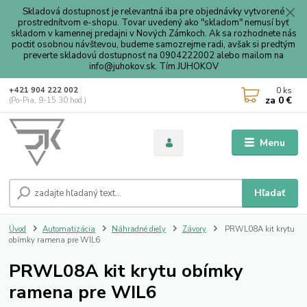
Skladová dostupnosť je relevantná iba pre objednávky vytvorené
prostrednítvom e-shopu. Tovar uvedený ako "skladom" nemusí byť
skladom v kamennej predajni v Nových Zámkoch. Ak sa rozhodnete nás
poctiť osobnou návštevou, budeme samozrejme radi, avšak si predtým
preverte skladovú dostupnosť na 0904222002 alebo mailom na
info@juhokov.sk. Tím JUHOKOV
0
ks
+421 904 222 002
za
0 €
(Po-Pia, 9-15.30 hod.)
Menu
Hľadať
Úvod
Automatizácia
Náhradné diely
Závory
PRWL08A kit krytu
obímky ramena pre WIL6
PRWL08A kit krytu obímky
ramena pre WIL6