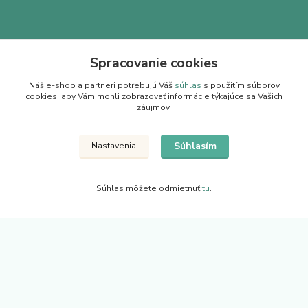
Spracovanie cookies
Kontakty
Náš e-shop a partneri potrebujú Váš
súhlas
s použitím súborov
cookies, aby Vám mohli zobrazovať informácie týkajúce sa Vašich
záujmov.
Zákaznícka podpora Juhukov.sk
+421 904 222 002
Súhlasím
Nastavenia
(Po-Pia, 9-15.30 hod.)
info@juhokov.sk
Súhlas môžete odmietnuť
tu
.
Upravit sběr cookies.
Juhokov & Kovostyl s.r.o