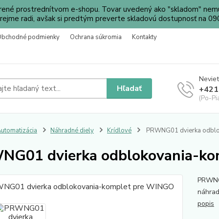
orené prostrednítvom e-shopu. Tovar uvedený ako "skladom" nemu
ejme radi, avšak si predtým preverte skladovú dostupnosť na 
Obchodné podmienky
Ochrana súkromia
Kontakty
Neviet
Hľadať
+421
(Po-Pi
utomatizácia
Náhradné diely
Krídlové
PRWNG01 dvierka odblo
NG01 dvierka odblokovania-ko
PRWNG0
náhrad
popis