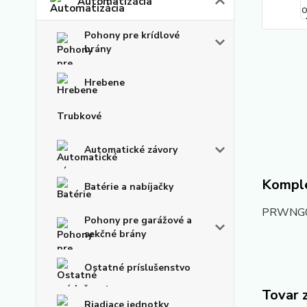
Automatizácia
Pohony pre krídlové
brány
Hrebene
Trubkové
Automatické závory
Komple
Batérie a nabíjačky
PRWNG01 
Pohony pre garážové a
sekčné brány
Ostatné príslušenstvo
Tovar 
Riadiace jednotky