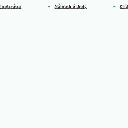
matizácia
Náhradné diely
Krí