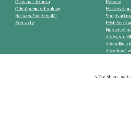
Ochrana súkromia
Pohony
Odstúpenie od zmluvy
Hliníkové po
Reklamačný formulár
Spojovací ma
Kontakty
Príslušenstv
Nerezové po
Zátky, strieš
Zábradlia a 
Zákazková v
Náš e-shop a partn
Juhokov & Kovostyl s.r.o