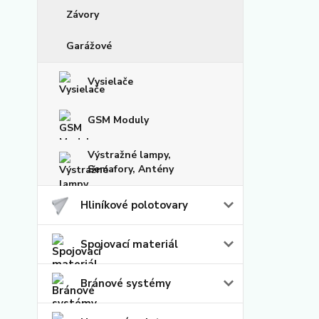
Závory
Garážové
Vysielače
GSM Moduly
Výstražné lampy,
Semafory, Antény
Hliníkové polotovary
Spojovací materiál
Bránové systémy