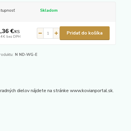
tupnosť
Skladom
,36 €
/
KS
Pridať do košíka
24 €
bez DPH
roduktu:
N ND-WG-E
ných dielov nájdete na stránke www.kovianportal.sk.