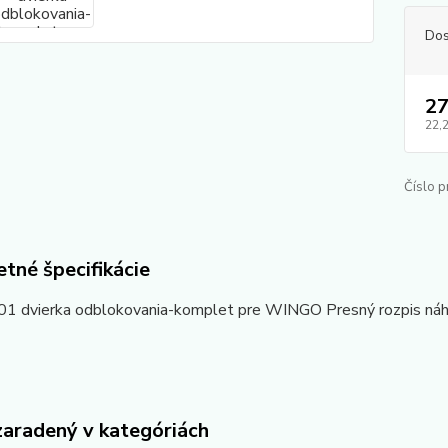
Dos
27
22,
Číslo p
tné špecifikácie
dvierka odblokovania-komplet pre WINGO Presný rozpis náhrad
zaradený v kategóriách