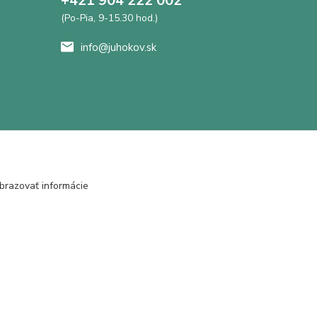
+421 904 222 002
(Po-Pia, 9-15.30 hod.)
info@juhokov.sk
brazovať informácie
Vytvorené na
Eshop-rychlo.sk