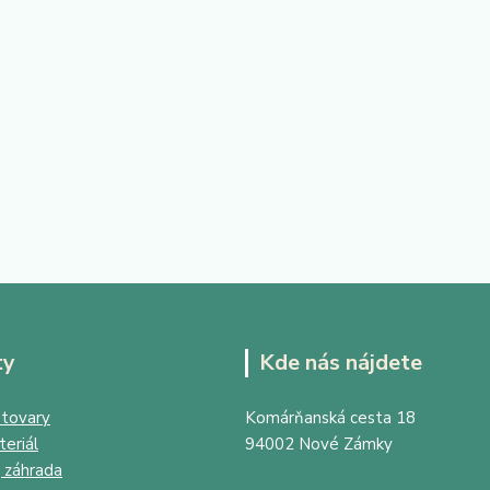
ty
Kde nás nájdete
tovary
Komárňanská cesta 18
eriál
94002 Nové Zámky
 záhrada