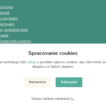
lotovary
teriál
o pre brány
lotovary
ky, nivelačné nohy
madlá
ýroba brán a plotov
Spracovanie cookies
eri potrebujú Váš
súhlas
s použitím súborov cookies, aby Vám mohli zo
týkajúce sa Vašich záujmov.
Upravit sběr cookies.
Súhlasím
Nastavenia
Súhlas môžete odmietnuť
tu
.