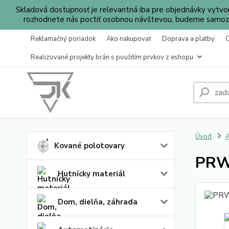
Skladová dostupnosť je relevantná iba pre objednávky vytv
rozhodnete nás poctiť osobnou návštevou, budeme samozr
Reklamačný poriadok
Ako nakupovať
Doprava a platby
Realizované projekty brán s použitím prvkov z eshopu
Úvod
A
Kované polotovary
PRW
Hutnícky materiál
Dom, dielňa, záhrada