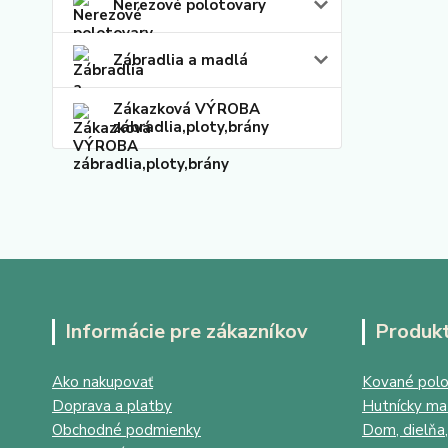
Nerezové polotovary
Zábradlia a madlá
Zákazková VÝROBA
zábradlia,ploty,brány
Informácie pre zákazníkov
Produk
Ako nakupovať
Kované polo
Doprava a platby
Hutnícky mat
Obchodné podmienky
Dom, dielňa,