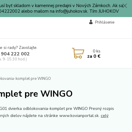
sí byť skladom v kamennej predajni v Nových Zámkoch. Ak sa
0904222002 alebo mailom na info@juhokov.sk. Tím JUHOKOV
Prihlásenie
e si rady? Zavolajte.
0
ks
 904 222 002
za
0 €
a, 9-15.30 hod.)
kovania-komplet pre WINGO
mplet pre WINGO
1 dvierka odblokovania-komplet pre WINGO Presný rozpis
ných dielov nájdete na stránke www.kovianportal.sk.
celý