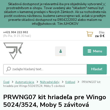
Skladová dostupnosť je relevantná iba pre objednávky vytvorené
prostrednítvom e-shopu. Tovar uvedený ako "skladom" nemusí byť
skladom v kamennej predajni v Nových Zámkoch. Ak sa rozhodnete nás
poctiť osobnou návštevou, budeme samozrejme radi, avšak si predtým
preverte skladovú dostupnosť na 0904222002 alebo mailom na
info@juhokov.sk. Tím JUHOKOV
0
ks
+421 904 222 002
za
0 €
(Po-Pia, 9-15.30 hod.)
Menu
Hľadať
Úvod
Automatizácia
Náhradné diely
Krídlové
PRWNG07 kit
hriadeľa pre Wingo 5024/3524, Moby 5 závitová
PRWNG07 kit hriadeľa pre Wingo
5024/3524, Moby 5 závitová