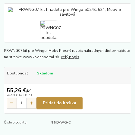
PRWNG07 kit pre Wingo, Moby Presný rozpis náhradných dielov nájdete
na stránke www.kovianportal.sk.
celý popis
Dostupnosť
Skladom
55,26 €
/
KS
44,93 €
bez DPH
Pridať do košíka
Číslo produktu:
N ND-WG-C