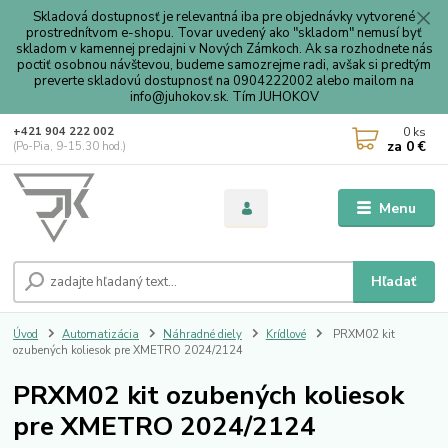
Skladová dostupnosť je relevantná iba pre objednávky vytvorené
prostrednítvom e-shopu. Tovar uvedený ako "skladom" nemusí byť
skladom v kamennej predajni v Nových Zámkoch. Ak sa rozhodnete nás
poctiť osobnou návštevou, budeme samozrejme radi, avšak si predtým
preverte skladovú dostupnosť na 0904222002 alebo mailom na
info@juhokov.sk. Tím JUHOKOV
0
ks
+421 904 222 002
za
0 €
(Po-Pia, 9-15.30 hod.)
Menu
Hľadať
Úvod
Automatizácia
Náhradné diely
Krídlové
PRXM02 kit
ozubených koliesok pre XMETRO 2024/2124
PRXM02 kit ozubených koliesok
pre XMETRO 2024/2124