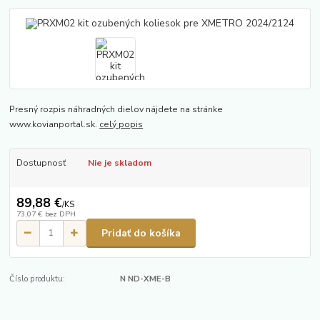
Presný rozpis náhradných dielov nájdete na stránke
www.kovianportal.sk.
celý popis
Dostupnosť
Nie je skladom
89,88 €
/
KS
73,07 €
bez DPH
Pridať do košíka
Číslo produktu:
N ND-XME-B