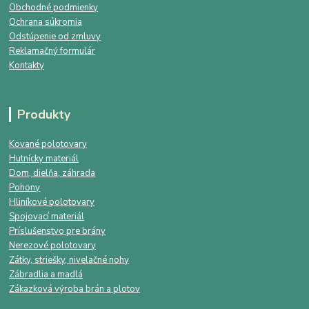
Obchodné podmienky
Ochrana súkromia
Odstúpenie od zmluvy
Reklamačný formulár
Kontakty
Produkty
Kované polotovary
Hutnícky materiál
Dom, dielňa, záhrada
Pohony
Hliníkové polotovary
Spojovací materiál
Príslušenstvo pre brány
Nerezové polotovary
Zátky, striešky, nivelačné nohy
Zábradlia a madlá
Zákazková výroba brán a plotov