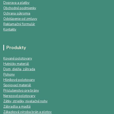
Doprava a platby
Obchodné podmienky
Ochrana súkromia
Odstúpenie od zmluvy
Reklamačný formulár
Kontakty
Produkty
Kované polotovary
Hutnícky materiál
Dom, dielňa, záhrada
Pohony
Hliníkové polotovary
Spojovací materiál
Príslušenstvo pre brány
Nerezové polotovary
Zátky, striešky, nivelačné nohy
Zábradlia a madlá
Zákazková výroba brán a plotov