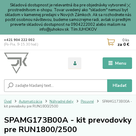
Skladová dostupnosť je relevantná iba pre objednávky vytvorené
prostrednítvom e-shopu. Tovar uvedený ako "skladom" nemusí byť
skladom v kamennej predajni v Nových Zámkoch. Ak sa rozhodnete nás
poctiť osobnou návštevou, budeme samozrejme radi, avšak si predtým
preverte skladovú dostupnosť na 0904222002 alebo mailom na
info@juhokov.sk. Tím JUHOKOV
0
ks
+421 904 222 002
za
0 €
(Po-Pia, 9-15.30 hod.)
Menu
Hľadať
Úvod
Automatizácia
Náhradné diely
Posuvné
SPAMG173B00A -
kit prevodovky pre RUN1800/2500
SPAMG173B00A - kit prevodovky
pre RUN1800/2500