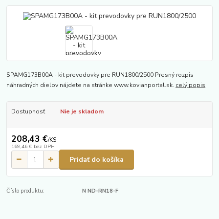
SPAMG173B00A - kit prevodovky pre RUN1800/2500 Presný rozpis
náhradných dielov nájdete na stránke www.kovianportal.sk.
celý popis
Dostupnosť
Nie je skladom
208,43 €
/
KS
169,46 €
bez DPH
Pridať do košíka
Číslo produktu:
N ND-RN18-F