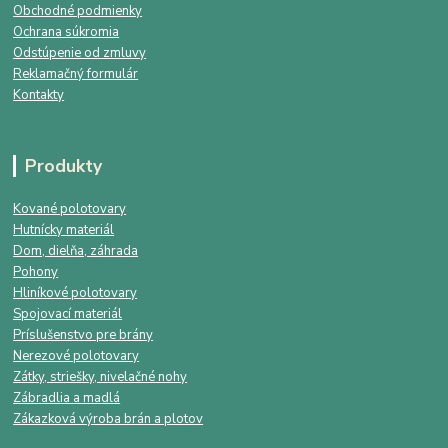
Obchodné podmienky
Ochrana súkromia
Odstúpenie od zmluvy
Reklamačný formulár
Kontakty
Produkty
Kované polotovary
Hutnícky materiál
Dom, dielňa, záhrada
Pohony
Hliníkové polotovary
Spojovací materiál
Príslušenstvo pre brány
Nerezové polotovary
Zátky, striešky, nivelačné nohy
Zábradlia a madlá
Zákazková výroba brán a plotov