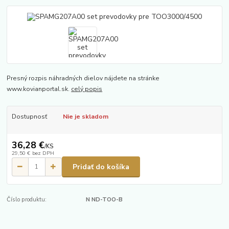
Presný rozpis náhradných dielov nájdete na stránke
www.kovianportal.sk.
celý popis
Dostupnosť
Nie je skladom
36,28 €
/
KS
29,50 €
bez DPH
Pridať do košíka
Číslo produktu:
N ND-TOO-B