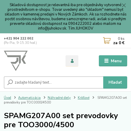
Skladová dostupnosť je relevantná iba pre objednávky vytvorené
prostrednítvom e-shopu. Tovar uvedený ako "skladom" nemusí byť
skladom v kamennej predajni v Nových Zámkoch. Ak sa rozhodnete nás
poctiť osobnou návštevou, budeme samozrejme radi, avšak si predtým
preverte skladovú dostupnosť na 0904222002 alebo mailom na
info@juhokov.sk. Tím JUHOKOV
0
ks
+421 904 222 002
za
0 €
(Po-Pia, 9-15.30 hod.)
Menu
Hľadať
Úvod
Automatizácia
Náhradné diely
Krídlové
SPAMG207A00 set
prevodovky pre TOO3000/4500
SPAMG207A00 set prevodovky
pre TOO3000/4500