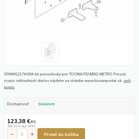
SPAMG217A00A kit prevodovky pre TOONA7024/BIG METRO Presný
rozpis náhradných dielov nájdete na stránke www.kovianportal.sk.
celý
popis
Dostupnosť
Skladom
123,38 €
/
KS
100,31 €
bez DPH
Pridať do košíka