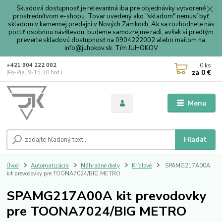
Skladová dostupnosť je relevantná iba pre objednávky vytvorené
prostrednítvom e-shopu. Tovar uvedený ako "skladom" nemusí byť
skladom v kamennej predajni v Nových Zámkoch. Ak sa rozhodnete nás
poctiť osobnou návštevou, budeme samozrejme radi, avšak si predtým
preverte skladovú dostupnosť na 0904222002 alebo mailom na
info@juhokov.sk. Tím JUHOKOV
0
ks
+421 904 222 002
za
0 €
(Po-Pia, 9-15.30 hod.)
Menu
Hľadať
Úvod
Automatizácia
Náhradné diely
Krídlové
SPAMG217A00A
kit prevodovky pre TOONA7024/BIG METRO
SPAMG217A00A kit prevodovky
pre TOONA7024/BIG METRO