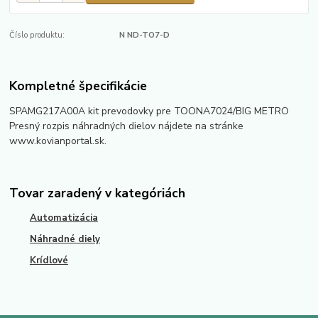
Číslo produktu:
N ND-TO7-D
Kompletné špecifikácie
SPAMG217A00A kit prevodovky pre TOONA7024/BIG METRO
Presný rozpis náhradných dielov nájdete na stránke
www.kovianportal.sk.
Tovar zaradený v kategóriách
Automatizácia
Náhradné diely
Krídlové