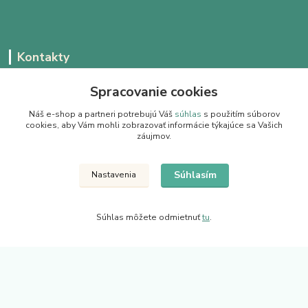
Kontakty
Spracovanie cookies
Zákaznícka podpora Juhukov.sk
Náš e-shop a partneri potrebujú Váš
súhlas
s použitím súborov
+421 904 222 002
cookies, aby Vám mohli zobrazovať informácie týkajúce sa Vašich
záujmov.
(Po-Pia, 9-15.30 hod.)
info@juhokov.sk
Súhlasím
Nastavenia
Súhlas môžete odmietnuť
tu
.
Upravit sběr cookies.
Juhokov & Kovostyl s.r.o
Vytvorené na
Eshop-rychlo.sk