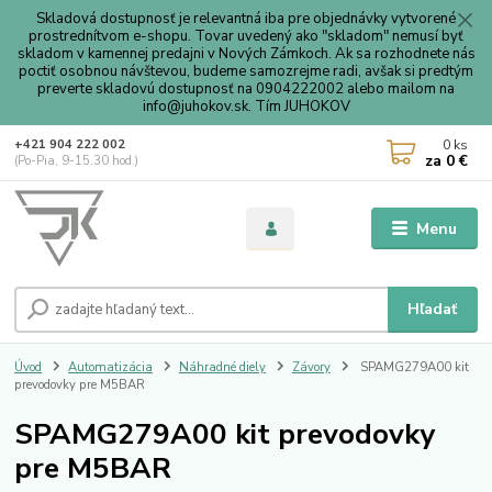
Skladová dostupnosť je relevantná iba pre objednávky vytvorené
prostrednítvom e-shopu. Tovar uvedený ako "skladom" nemusí byť
skladom v kamennej predajni v Nových Zámkoch. Ak sa rozhodnete nás
poctiť osobnou návštevou, budeme samozrejme radi, avšak si predtým
preverte skladovú dostupnosť na 0904222002 alebo mailom na
info@juhokov.sk. Tím JUHOKOV
0
ks
+421 904 222 002
za
0 €
(Po-Pia, 9-15.30 hod.)
Menu
Hľadať
Úvod
Automatizácia
Náhradné diely
Závory
SPAMG279A00 kit
prevodovky pre M5BAR
SPAMG279A00 kit prevodovky
pre M5BAR