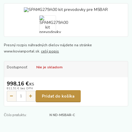
Presný rozpis náhradných dielov nájdete na stránke
www.kovianportal.sk.
celý popis
Dostupnosť
Nie je skladom
998,16 €
/
KS
811,51 €
bez DPH
Pridať do košíka
Číslo produktu:
N ND-M5BAR-C