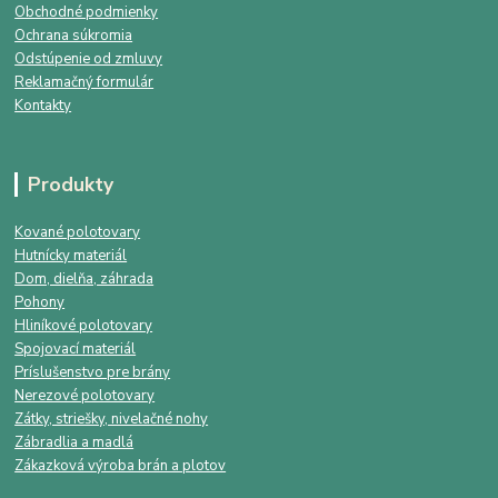
Obchodné podmienky
Ochrana súkromia
Odstúpenie od zmluvy
Reklamačný formulár
Kontakty
Produkty
Kované polotovary
Hutnícky materiál
Dom, dielňa, záhrada
Pohony
Hliníkové polotovary
Spojovací materiál
Príslušenstvo pre brány
Nerezové polotovary
Zátky, striešky, nivelačné nohy
Zábradlia a madlá
Zákazková výroba brán a plotov