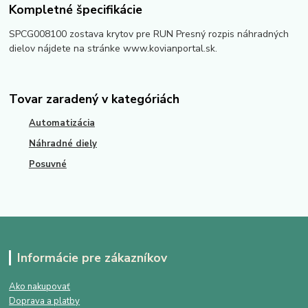
Kompletné špecifikácie
SPCG008100 zostava krytov pre RUN Presný rozpis náhradných
dielov nájdete na stránke www.kovianportal.sk.
Tovar zaradený v kategóriách
Automatizácia
Náhradné diely
Posuvné
Informácie pre zákazníkov
Ako nakupovať
Doprava a platby