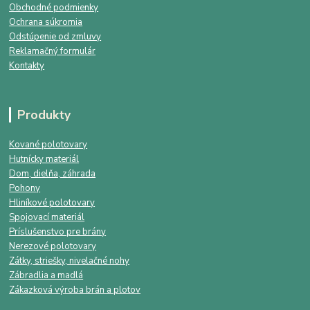
Obchodné podmienky
Ochrana súkromia
Odstúpenie od zmluvy
Reklamačný formulár
Kontakty
Produkty
Kované polotovary
Hutnícky materiál
Dom, dielňa, záhrada
Pohony
Hliníkové polotovary
Spojovací materiál
Príslušenstvo pre brány
Nerezové polotovary
Zátky, striešky, nivelačné nohy
Zábradlia a madlá
Zákazková výroba brán a plotov