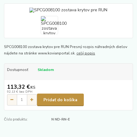
SPCG008100 zostava krytov pre RUN Presný rozpis náhradných dielov
nájdete na stránke www.kovianportal.sk.
celý popis
Dostupnosť
Skladom
113,32 €
/
KS
92,13 €
bez DPH
Pridať do košíka
Číslo produktu:
N ND-RN-E