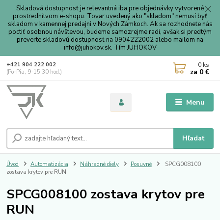
Skladová dostupnosť je relevantná iba pre objednávky vytvorené
prostrednítvom e-shopu. Tovar uvedený ako "skladom" nemusí byť
skladom v kamennej predajni v Nových Zámkoch. Ak sa rozhodnete nás
poctiť osobnou návštevou, budeme samozrejme radi, avšak si predtým
preverte skladovú dostupnosť na 0904222002 alebo mailom na
info@juhokov.sk. Tím JUHOKOV
0
ks
+421 904 222 002
za
0 €
(Po-Pia, 9-15.30 hod.)
Menu
Hľadať
Úvod
Automatizácia
Náhradné diely
Posuvné
SPCG008100
zostava krytov pre RUN
SPCG008100 zostava krytov pre
RUN