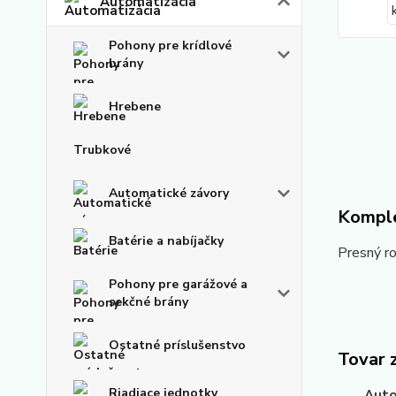
Automatizácia
Pohony pre krídlové
brány
Hrebene
Trubkové
Automatické závory
Komple
Batérie a nabíjačky
Presný ro
Pohony pre garážové a
sekčné brány
Ostatné príslušenstvo
Tovar 
Riadiace jednotky
Auto