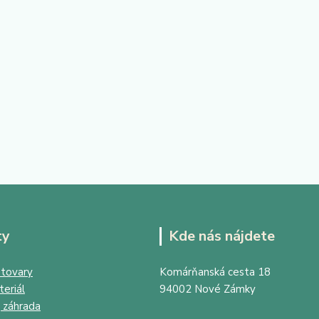
ty
Kde nás nájdete
tovary
Komárňanská cesta 18
eriál
94002 Nové Zámky
 záhrada