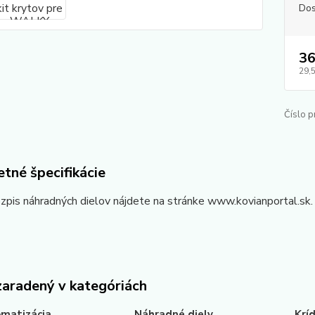
Dos
36
29,
Číslo p
tné špecifikácie
zpis náhradných dielov nájdete na stránke www.kovianportal.sk.
zaradený v kategóriách
matizácia
Náhradné diely
Krí