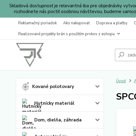
Skladová dostupnosť je relevantná iba pre objednávky vytv
rozhodnete nás poctiť osobnou návštevou, budeme samozr
Reklamačný poriadok
Ako nakupovať
Doprava a platby
Realizované projekty brán s použitím prvkov z eshopu
Úvod
A
Kované polotovary
SPCG
Hutnícky materiál
Dom, dielňa, záhrada