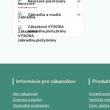
Nerezové polotovary
Zábradlia a madlá
Zákazková VÝROBA
zábradlia,ploty,brány
Informácie pre zákazníkov
Produk
Ako nakupovať
Kované polo
Doprava a platby
Hutnícky mat
Obchodné podmienky
Dom, dielňa,