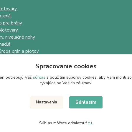
lotovary
teriál
o pre brány
lotovary
ky, nivelačné nohy
madlá
ýroba brán a plotov
Spracovanie cookies
eri potrebujú Váš
súhlas
s použitím súborov cookies, aby Vám mohli zo
týkajúce sa Vašich záujmov.
Upravit sběr cookies.
Súhlasím
Nastavenia
Súhlas môžete odmietnuť
tu
.