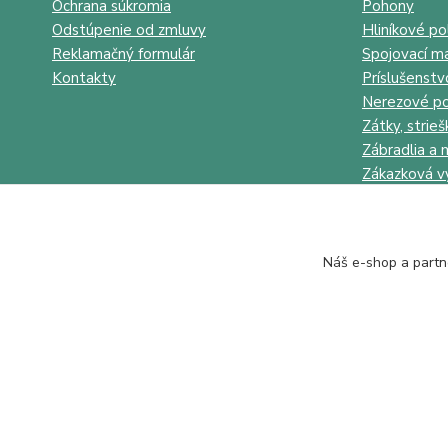
Ochrana súkromia
Pohony
Odstúpenie od zmluvy
Hliníkové po
Reklamačný formulár
Spojovací ma
Kontakty
Príslušenstv
Nerezové po
Zátky, strieš
Zábradlia a 
Zákazková v
Náš e-shop a partn
Juhokov & Kovostyl s.r.o