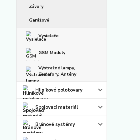
Závory
Garážové
Vysielače
GSM Moduly
Výstražné lampy,
Semafory, Antény
Hliníkové polotovary
Spojovací materiál
Bránové systémy