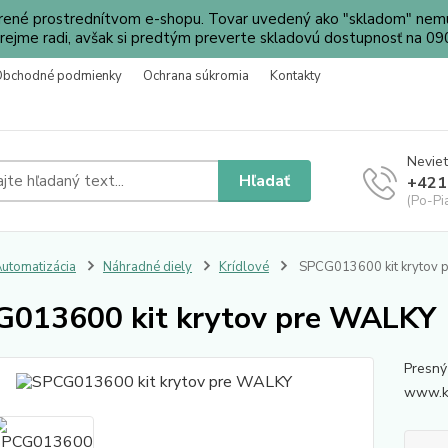
orené prostrednítvom e-shopu. Tovar uvedený ako "skladom" nemu
ejme radi, avšak si predtým preverte skladovú dostupnosť na 
Obchodné podmienky
Ochrana súkromia
Kontakty
Neviet
Hľadať
+421
(Po-Pi
utomatizácia
Náhradné diely
Krídlové
SPCG013600 kit krytov 
013600 kit krytov pre WALKY
Presný
www.ko