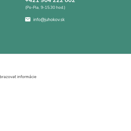
+421 904 222 002
(Po-Pia, 9-15.30 hod.)
info@juhokov.sk
brazovať informácie
Vytvorené na
Eshop-rychlo.sk