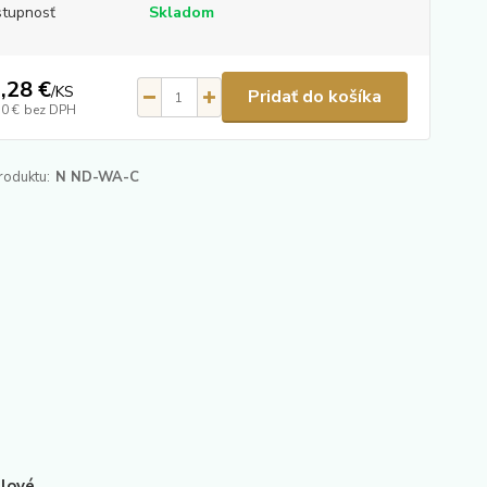
tupnosť
Skladom
,28 €
/
KS
Pridať do košíka
50 €
bez DPH
roduktu:
N ND-WA-C
dlové