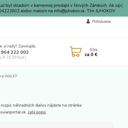
sí byť skladom v kamennej predajni v Nových Zámkoch. Ak sa
0904222002 alebo mailom na info@juhokov.sk. Tím JUHOKOV
Prihlásenie
e si rady? Zavolajte.
0
ks
 904 222 002
za
0 €
a, 9-15.30 hod.)
pre WALKY
 rozpis náhradných dielov nájdete na stránke
vianportal.sk.
celý popis