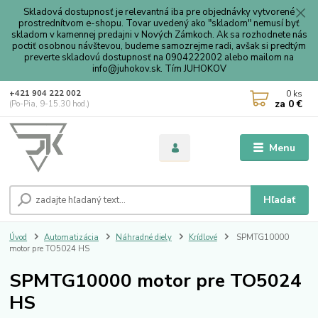
Skladová dostupnosť je relevantná iba pre objednávky vytvorené
prostrednítvom e-shopu. Tovar uvedený ako "skladom" nemusí byť
skladom v kamennej predajni v Nových Zámkoch. Ak sa rozhodnete nás
poctiť osobnou návštevou, budeme samozrejme radi, avšak si predtým
preverte skladovú dostupnosť na 0904222002 alebo mailom na
info@juhokov.sk. Tím JUHOKOV
0
ks
+421 904 222 002
za
0 €
(Po-Pia, 9-15.30 hod.)
Menu
Hľadať
Úvod
Automatizácia
Náhradné diely
Krídlové
SPMTG10000
motor pre TO5024 HS
SPMTG10000 motor pre TO5024
HS