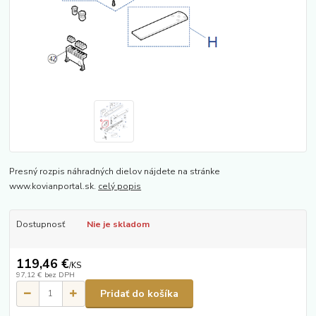
Presný rozpis náhradných dielov nájdete na stránke
www.kovianportal.sk.
celý popis
Dostupnosť
Nie je skladom
119,46 €
/
KS
97,12 €
bez DPH
Pridať do košíka