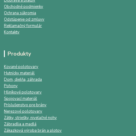
Doprava a platby
Obchodné podmienky
Ochrana súkromia
Odstúpenie od zmluvy
Reklamačný formulár
Kontakty
Produkty
Kované polotovary
Hutnícky materiál
Dom, dielňa, záhrada
Pohony
Hliníkové polotovary
Spojovací materiál
Príslušenstvo pre brány
Nerezové polotovary
Zátky, striešky, nivelačné nohy
Zábradlia a madlá
Zákazková výroba brán a plotov