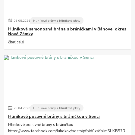
08
.
05
.
2026
Hliníkové brány a hliníkové ploty
Hliníková samonosná brána s bráničkami v Bánove, okres
Nové Zámky
čítať celé
29
.
04
.
2026
Hliníkové brány a hliníkové ploty
Hliníkové posuvné brány s bráničkou v Senci
Hliníkové posuvné brány s bráničkou
https://www.facebook.com/Juhokov/posts/pfbid0xaYpJm5UKB57R