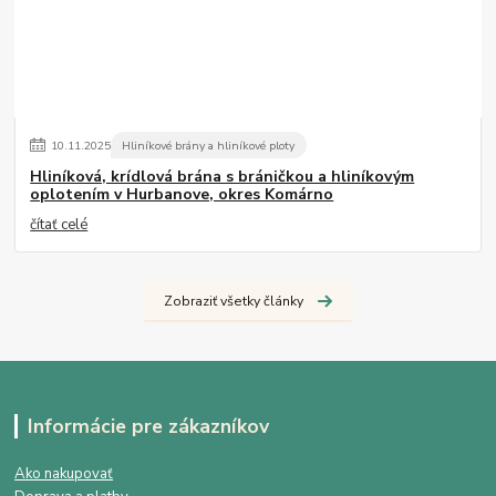
10
.
11
.
2025
Hliníkové brány a hliníkové ploty
Hliníková, krídlová brána s bráničkou a hliníkovým
oplotením v Hurbanove, okres Komárno
čítať celé
Zobraziť všetky články
Informácie pre zákazníkov
Ako nakupovať