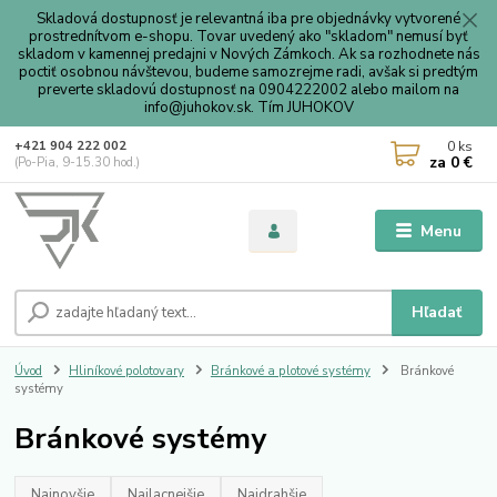
Skladová dostupnosť je relevantná iba pre objednávky vytvorené
prostrednítvom e-shopu. Tovar uvedený ako "skladom" nemusí byť
skladom v kamennej predajni v Nových Zámkoch. Ak sa rozhodnete nás
poctiť osobnou návštevou, budeme samozrejme radi, avšak si predtým
preverte skladovú dostupnosť na 0904222002 alebo mailom na
info@juhokov.sk. Tím JUHOKOV
0
ks
+421 904 222 002
za
0 €
(Po-Pia, 9-15.30 hod.)
Menu
Hľadať
Úvod
Hliníkové polotovary
Bránkové a plotové systémy
Bránkové
systémy
Bránkové systémy
Najnovšie
Najlacnejšie
Najdrahšie