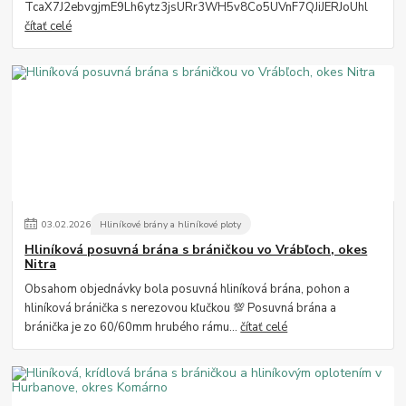
TcaX7J2ebvgjmE9Lh6ytz3jsURr3WH5v8Co5UVnF7QJiJERJoUhl
čítať celé
03
.
02
.
2026
Hliníkové brány a hliníkové ploty
Hliníková posuvná brána s bráničkou vo Vrábľoch, okes
Nitra
Obsahom objednávky bola posuvná hliníková brána, pohon a
hliníková bránička s nerezovou kľučkou 💯 Posuvná brána a
bránička je zo 60/60mm hrubého rámu...
čítať celé