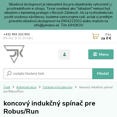
Skladová dostupnosť je relevantná iba pre objednávky vytvorené
prostrednítvom e-shopu. Tovar uvedený ako "skladom" nemusí byť
skladom v kamennej predajni v Nových Zámkoch. Ak sa rozhodnete nás
poctiť osobnou návštevou, budeme samozrejme radi, avšak si predtým
preverte skladovú dostupnosť na 0904222002 alebo mailom na
info@juhokov.sk. Tím JUHOKOV
0
ks
+421 904 222 002
za
0 €
(Po-Pia, 9-15.30 hod.)
Menu
Hľadať
Úvod
Automatizácia
Ostatné príslušenstvo
koncový indukčný spínač
pre Robus/Run
koncový indukčný spínač pre
Robus/Run