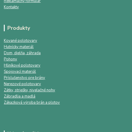
Reklamačný formulár
Kontakty
Produkty
Kované polotovary
Hutnícky materiál
Dom, dielňa, záhrada
Pohony
Hliníkové polotovary
Spojovací materiál
Príslušenstvo pre brány
Nerezové polotovary
Zátky, striešky, nivelačné nohy
Zábradlia a madlá
Zákazková výroba brán a plotov