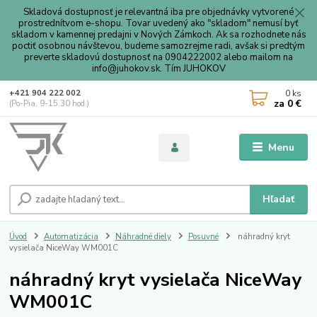
Skladová dostupnosť je relevantná iba pre objednávky vytvorené
prostrednítvom e-shopu. Tovar uvedený ako "skladom" nemusí byť
skladom v kamennej predajni v Nových Zámkoch. Ak sa rozhodnete nás
poctiť osobnou návštevou, budeme samozrejme radi, avšak si predtým
preverte skladovú dostupnosť na 0904222002 alebo mailom na
info@juhokov.sk. Tím JUHOKOV
0
ks
+421 904 222 002
za
0 €
(Po-Pia, 9-15.30 hod.)
Menu
Hľadať
Úvod
Automatizácia
Náhradné diely
Posuvné
náhradný kryt
vysielača NiceWay WM001C
náhradný kryt vysielača NiceWay
WM001C