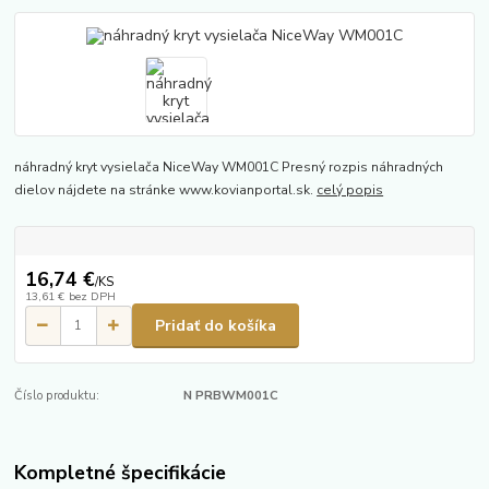
náhradný kryt vysielača NiceWay WM001C Presný rozpis náhradných
dielov nájdete na stránke www.kovianportal.sk.
celý popis
16,74 €
/
KS
13,61 €
bez DPH
Pridať do košíka
Číslo produktu:
N PRBWM001C
Kompletné špecifikácie