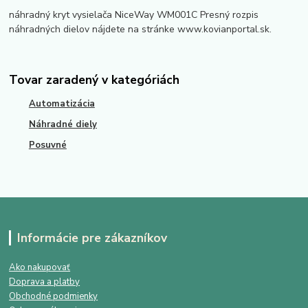
náhradný kryt vysielača NiceWay WM001C Presný rozpis
náhradných dielov nájdete na stránke www.kovianportal.sk.
Tovar zaradený v kategóriách
Automatizácia
Náhradné diely
Posuvné
Informácie pre zákazníkov
Ako nakupovať
Doprava a platby
Obchodné podmienky