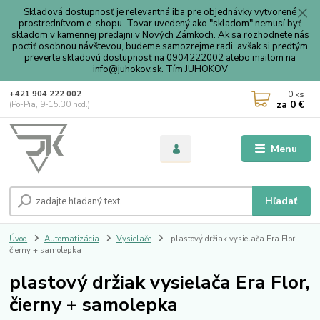
Skladová dostupnosť je relevantná iba pre objednávky vytvorené
prostrednítvom e-shopu. Tovar uvedený ako "skladom" nemusí byť
skladom v kamennej predajni v Nových Zámkoch. Ak sa rozhodnete nás
poctiť osobnou návštevou, budeme samozrejme radi, avšak si predtým
preverte skladovú dostupnosť na 0904222002 alebo mailom na
info@juhokov.sk. Tím JUHOKOV
0
ks
+421 904 222 002
za
0 €
(Po-Pia, 9-15.30 hod.)
Menu
Hľadať
Úvod
Automatizácia
Vysielače
plastový držiak vysielača Era Flor,
čierny + samolepka
plastový držiak vysielača Era Flor,
čierny + samolepka