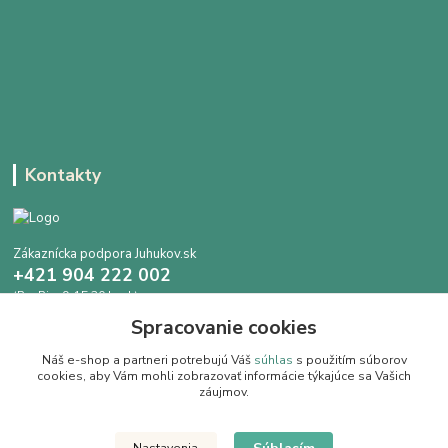
Kontakty
Zákaznícka podpora Juhukov.sk
+421 904 222 002
(Po-Pia, 9-15.30 hod.)
Spracovanie cookies
info@juhokov.sk
Náš e-shop a partneri potrebujú Váš
súhlas
s použitím súborov
cookies, aby Vám mohli zobrazovať informácie týkajúce sa Vašich
záujmov.
Upravit sběr cookies.