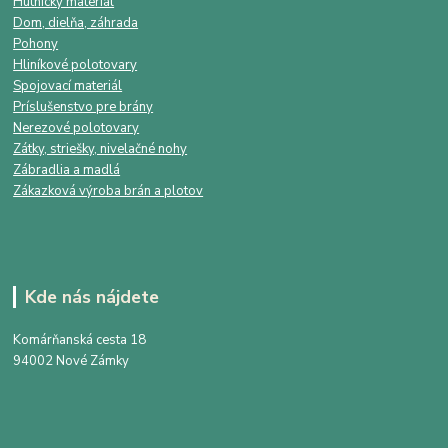
Hutnícky materiál
Dom, dielňa, záhrada
Pohony
Hliníkové polotovary
Spojovací materiál
Príslušenstvo pre brány
Nerezové polotovary
Zátky, striešky, nivelačné nohy
Zábradlia a madlá
Zákazková výroba brán a plotov
Kde nás nájdete
Komárňanská cesta 18
94002 Nové Zámky