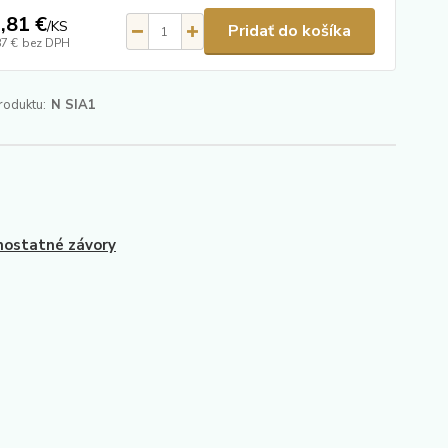
,81 €
/
KS
Pridať do košíka
87 €
bez DPH
roduktu:
N SIA1
ostatné závory