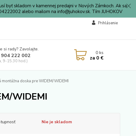
sí byť skladom v kamennej predajni v Nových Zámkoch. Ak sa
0904222002 alebo mailom na info@juhokov.sk. Tím JUHOKOV
Prihlásenie
e si rady? Zavolajte.
0
ks
 904 222 002
za
0 €
a, 9-15.30 hod.)
á montážna doska pre WIDEM/WIDEMI
DEM/WIDEMI
tupnosť
Nie je skladom