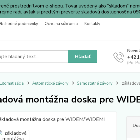
orené prostrednítvom e-shopu. Tovar uvedený ako "skladom" nemu
ejme radi, avšak si predtým preverte skladovú dostupnosť na 
Obchodné podmienky
Ochrana súkromia
Kontakty
Neviet
Hľadať
+421
(Po-Pi
utomatizácia
Automatické závory
Samostatné závory
základov
adová montážna doska pre WI
Dos