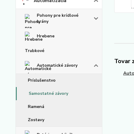
Automatizácia
Pohony pre krídlové
brány
Hrebene
Trubkové
Tovar 
Automatické závory
Auto
Príslušenstvo
Samostatné závory
Ramená
Zostavy