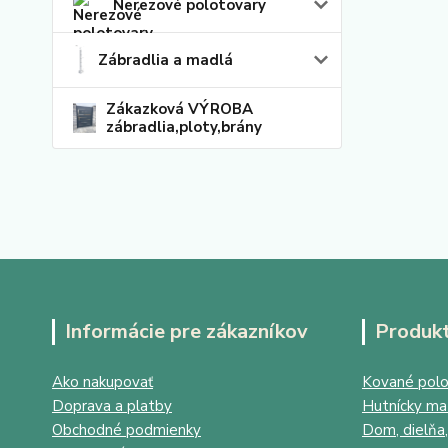
Nerezové polotovary
Zábradlia a madlá
Zákazková VÝROBA
zábradlia,ploty,brány
Informácie pre zákazníkov
Produk
Ako nakupovať
Kované polo
Doprava a platby
Hutnícky mat
Obchodné podmienky
Dom, dielňa,