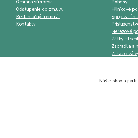
Ochrana súkromia
Pohony
Odstúpenie od zmluvy
Hliníkové po
Reklamačný formulár
Spojovací ma
Kontakty
Príslušenstv
Nerezové po
Zátky, strieš
Zábradlia a 
Zákazková v
Náš e-shop a partn
Juhokov & Kovostyl s.r.o