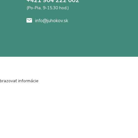
+421 904 222 002
(Po-Pia, 9-15.30 hod.)
info@juhokov.sk
brazovať informácie
Vytvorené na
Eshop-rychlo.sk