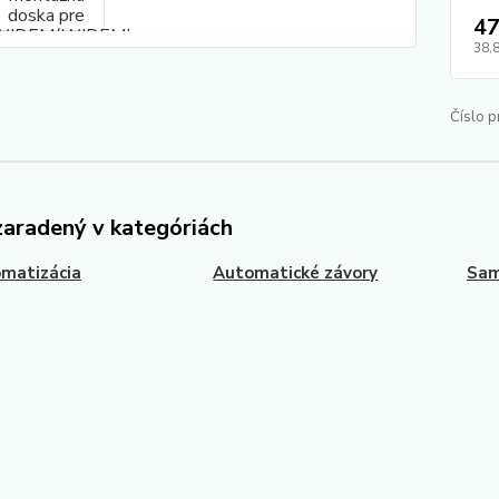
47
38,
Číslo p
zaradený v kategóriách
matizácia
Automatické závory
Sam