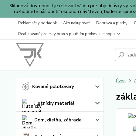
Skladová dostupnosť je relevantná iba pre objednávky vytv
rozhodnete nás poctiť osobnou návštevou, budeme samozr
Reklamačný poriadok
Ako nakupovať
Doprava a platby
Realizované projekty brán s použitím prvkov z eshopu
Úvod
A
Kované polotovary
zákl
Hutnícky materiál
Dom, dielňa, záhrada