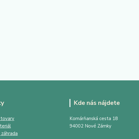
ty
Kde nás nájdete
tovary
Komárňanská cesta 18
eriál
94002 Nové Zámky
 záhrada