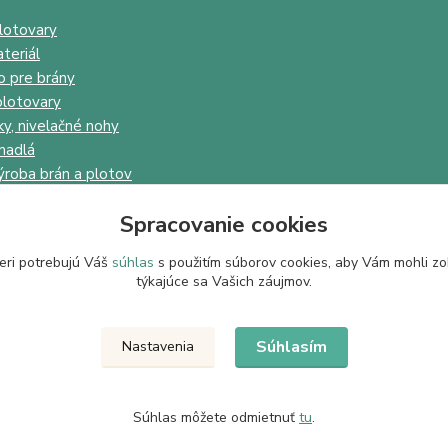
lotovary
teriál
o pre brány
lotovary
ky, nivelačné nohy
madlá
ýroba brán a plotov
Spracovanie cookies
eri potrebujú Váš
súhlas
s použitím súborov cookies, aby Vám mohli zo
týkajúce sa Vašich záujmov.
Upravit sběr cookies.
Súhlasím
Nastavenia
Súhlas môžete odmietnuť
tu
.