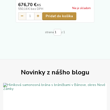
676,70 €
/
KS
Nie je skladom
550,16 €
bez DPH
Pridať do košíka
strana
z 1
Novinky z nášho blogu