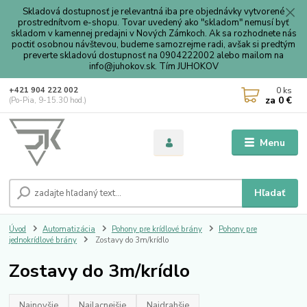
Skladová dostupnosť je relevantná iba pre objednávky vytvorené
prostrednítvom e-shopu. Tovar uvedený ako "skladom" nemusí byť
skladom v kamennej predajni v Nových Zámkoch. Ak sa rozhodnete nás
poctiť osobnou návštevou, budeme samozrejme radi, avšak si predtým
preverte skladovú dostupnosť na 0904222002 alebo mailom na
info@juhokov.sk. Tím JUHOKOV
0
ks
+421 904 222 002
za
0 €
(Po-Pia, 9-15.30 hod.)
Menu
Hľadať
Úvod
Automatizácia
Pohony pre krídlové brány
Pohony pre
jednokrídlové brány
Zostavy do 3m/krídlo
Zostavy do 3m/krídlo
Najnovšie
Najlacnejšie
Najdrahšie