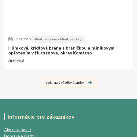
10
.
11
.
2025
Hliníkové brány a hliníkové ploty
Hliníková, krídlová brána s bráničkou a hliníkovým
oplotením v Hurbanove, okres Komárno
čítať celé
Zobraziť všetky články
Informácie pre zákazníkov
Ako nakupovať
Doprava a platby