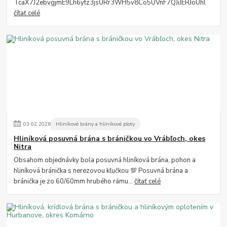
TcaX7J2ebvgjmE9Lh6ytz3jsURr3WH5v8Co5UVnF7QJiJERJoUhl
čítať celé
03
.
02
.
2026
Hliníkové brány a hliníkové ploty
Hliníková posuvná brána s bráničkou vo Vrábľoch, okes
Nitra
Obsahom objednávky bola posuvná hliníková brána, pohon a
hliníková bránička s nerezovou kľučkou 💯 Posuvná brána a
bránička je zo 60/60mm hrubého rámu...
čítať celé