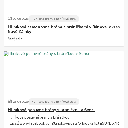
08
.
05
.
2026
Hliníkové brány a hliníkové ploty
Hliníková samonosná brána s bráničkami v Bánove, okres
Nové Zámky
čítať celé
29
.
04
.
2026
Hliníkové brány a hliníkové ploty
Hliníkové posuvné brány s bráničkou v Senci
Hliníkové posuvné brány s bráničkou
https://www.facebook.com/Juhokov/posts/pfbid0xaYpJm5UKB57R