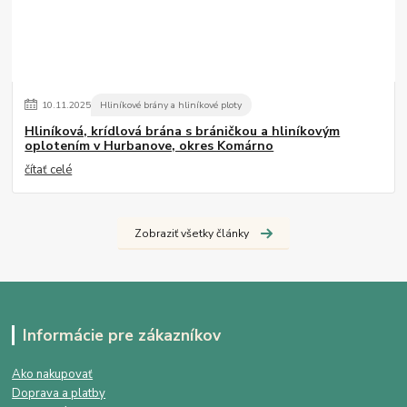
10
.
11
.
2025
Hliníkové brány a hliníkové ploty
Hliníková, krídlová brána s bráničkou a hliníkovým
oplotením v Hurbanove, okres Komárno
čítať celé
Zobraziť všetky články
Informácie pre zákazníkov
Ako nakupovať
Doprava a platby