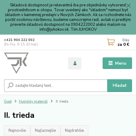
Skladová dostupnosť je relevantná iba pre objednávky vytvorené
prostrednítvom e-shopu. Tovar uvedený ako "skladom" nemusí byť
skladom v kamennej predajni v Nových Zámkoch. Ak sa rozhodnete nás
poctiť osobnou návštevou, budeme samozrejme radi, avšak si predtým
preverte skladovú dostupnosť na 0904222002 alebo mailom na
info@juhokov.sk. Tím JUHOKOV
0
ks
+421 904 222 002
za
0 €
(Po-Pia, 9-15.30 hod.)
Menu
Hľadať
Úvod
Hutnícky materiál
II. trieda
II. trieda
Najnovšie
Najlacnejšie
Najdrahšie