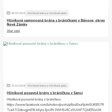
08
.
05
.
2026
Hliníkové brány a hliníkové ploty
Hliníková samonosná brána s bráničkami v Bánove, okres
Nové Zámky
čítať celé
29
.
04
.
2026
Hliníkové brány a hliníkové ploty
Hliníkové posuvné brány s bráničkou v Senci
Hliníkové posuvné brány s bráničkou
https://www.facebook.com/Juhokov/posts/pfbid0xaYpJm5UKB57R
TcaX7J2ebvgjmE9Lh6ytz3jsURr3WH5v8Co5UVnF7QJiJERJoUhl