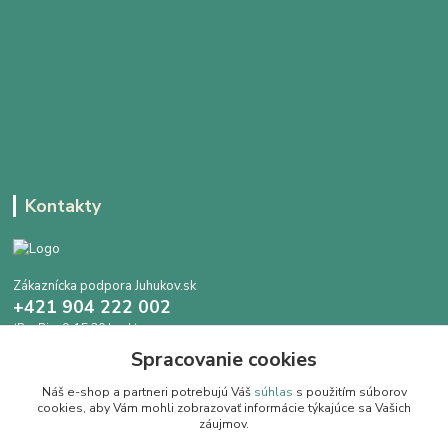
Kontakty
Zákaznícka podpora Juhukov.sk
+421 904 222 002
(Po-Pia, 9-15.30 hod.)
Spracovanie cookies
info@juhokov.sk
Náš e-shop a partneri potrebujú Váš
súhlas
s použitím súborov
cookies, aby Vám mohli zobrazovať informácie týkajúce sa Vašich
záujmov.