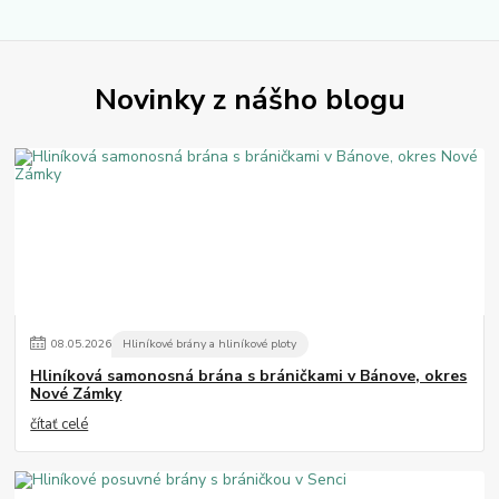
Novinky z nášho blogu
08
.
05
.
2026
Hliníkové brány a hliníkové ploty
Hliníková samonosná brána s bráničkami v Bánove, okres
Nové Zámky
čítať celé