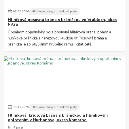
03
.
02
.
2026
Hliníkové brány a hliníkové ploty
Hliníková posuvná brána s bráničkou vo Vrábľoch, okes
Nitra
Obsahom objednávky bola posuvná hliníková brána, pohon a
hliníková bránička s nerezovou kľučkou 💯 Posuvná brána a
bránička je zo 60/60mm hrubého rámu...
čítať celé
10
.
11
.
2025
Hliníkové brány a hliníkové ploty
Hliníková, krídlová brána s bráničkou a hliníkovým
oplotením v Hurbanove, okres Komárno
čítať celé