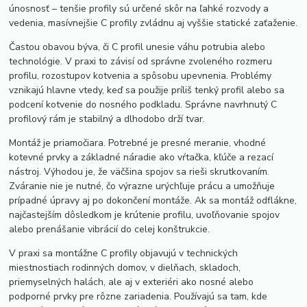
únosnosť – tenšie profily sú určené skôr na ľahké rozvody a
vedenia, masívnejšie C profily zvládnu aj vyššie statické zaťaženie.
Častou obavou býva, či C profil unesie váhu potrubia alebo
technológie. V praxi to závisí od správne zvoleného rozmeru
profilu, rozostupov kotvenia a spôsobu upevnenia. Problémy
vznikajú hlavne vtedy, keď sa použije príliš tenký profil alebo sa
podcení kotvenie do nosného podkladu. Správne navrhnutý C
profilový rám je stabilný a dlhodobo drží tvar.
Montáž je priamočiara. Potrebné je presné meranie, vhodné
kotevné prvky a základné náradie ako vŕtačka, kľúče a rezací
nástroj. Výhodou je, že väčšina spojov sa rieši skrutkovaním.
Zváranie nie je nutné, čo výrazne urýchľuje prácu a umožňuje
prípadné úpravy aj po dokončení montáže. Ak sa montáž odflákne,
najčastejším dôsledkom je krútenie profilu, uvoľňovanie spojov
alebo prenášanie vibrácií do celej konštrukcie.
V praxi sa montážne C profily objavujú v technických
miestnostiach rodinných domov, v dielňach, skladoch,
priemyselných halách, ale aj v exteriéri ako nosné alebo
podporné prvky pre rôzne zariadenia. Používajú sa tam, kde