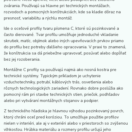
zvárania. Používajú sa hlavne pri technických montážach,
rozvodoch a pomocných konštrukciách, kde sa kladie dôraz na
presnosť, variabilitu a rýchlu montáž.
Ide o oceľové profily tvaru písmena C, ktoré sú pozinkované a
často dierované. Tvar profilu umožňuje jednoduché vkladanie
skrutiek, matíc, objímok alebo iných upevňovacích prvkov priamo
do profilu bez potreby ďalšieho opracovania. V praxi to znamená,
že konštrukcia sa dá priebežne upravovať, posúvať alebo dopĺňať
bez jej rozoberania.
Montážne C profily sa používajú najmä ako nosná kostra pre
technické systémy. Typickým príkladom je uchytenie
vzduchotechniky, potrubí, káblových trás, osvetlenia alebo
rôznych technologických zariadení. Rovnako dobre poslúžia ako
pomocný rám pri stavbe technických stien, priečok, podhľadov
alebo pri vytváraní montážnych stojanov a podpier.
Z technického hľadiska je hlavnou výhodou pozinkovaný povrch,
ktorý chráni oceľ pred koróziou. To umožňuje použitie profilov
nielen v interiéri, ale aj v exteriéri alebo v priestoroch so zvýšenou
vlhkosťou. Hrúbka materiálu a rozmery profilu určujú jeho