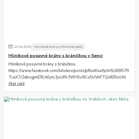
29
.
04
.
2026
Hliníkové brány a hliníkové ploty
Hliníkové posuvné brány s bráničkou v Senci
Hliníkové posuvné brány s bráničkou
https://www.facebook.com/Juhokov/posts/pfbid0xaYpJm5UKB57R
TcaX7J2ebvgjmE9Lh6ytz3jsURr3WH5v8Co5UVnF7QJiJERJoUhl
čítať celé