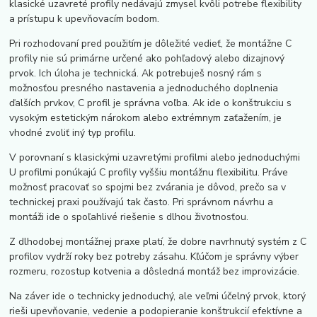
klasické uzavreté profily nedávajú zmysel kvôli potrebe flexibility
a prístupu k upevňovacím bodom.
Pri rozhodovaní pred použitím je dôležité vedieť, že montážne C
profily nie sú primárne určené ako pohľadový alebo dizajnový
prvok. Ich úloha je technická. Ak potrebuješ nosný rám s
možnosťou presného nastavenia a jednoduchého doplnenia
ďalších prvkov, C profil je správna voľba. Ak ide o konštrukciu s
vysokým estetickým nárokom alebo extrémnym zaťažením, je
vhodné zvoliť iný typ profilu.
V porovnaní s klasickými uzavretými profilmi alebo jednoduchými
U profilmi ponúkajú C profily vyššiu montážnu flexibilitu. Práve
možnosť pracovať so spojmi bez zvárania je dôvod, prečo sa v
technickej praxi používajú tak často. Pri správnom návrhu a
montáži ide o spoľahlivé riešenie s dlhou životnosťou.
Z dlhodobej montážnej praxe platí, že dobre navrhnutý systém z C
profilov vydrží roky bez potreby zásahu. Kľúčom je správny výber
rozmeru, rozostup kotvenia a dôsledná montáž bez improvizácie.
Na záver ide o technicky jednoduchý, ale veľmi účelný prvok, ktorý
rieši upevňovanie, vedenie a podopieranie konštrukcií efektívne a