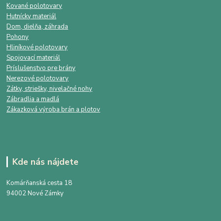
Kované polotovary
Hutnícky materiál
Dom, dielňa, záhrada
Pohony
Hliníkové polotovary
Spojovací materiál
Príslušenstvo pre brány
Nerezové polotovary
Zátky, striešky, nivelačné nohy
Zábradlia a madlá
Zákazková výroba brán a plotov
Kde nás nájdete
Komárňanská cesta 18
94002 Nové Zámky