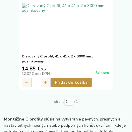
Dierovaný C profil, 41 x 41 x 2 x 3000 mm,
pozinkovaný
14,85 €
/
KS
Skladom
12,07 €
bez DPH
Pridať do košíka
strana
z 1
Montážne C profily
slúžia na vytváranie pevných, presných a
nastaviteľných nosných alebo podporných konštrukcií tam, kde je
potrebné niečo upevniť, viesť alebo podoprieť bez zložitého