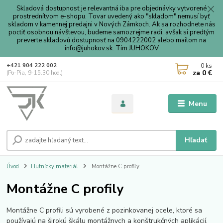
Skladová dostupnosť je relevantná iba pre objednávky vytvorené
prostrednítvom e-shopu. Tovar uvedený ako "skladom" nemusí byť
skladom v kamennej predajni v Nových Zámkoch. Ak sa rozhodnete nás
poctiť osobnou návštevou, budeme samozrejme radi, avšak si predtým
preverte skladovú dostupnosť na 0904222002 alebo mailom na
info@juhokov.sk. Tím JUHOKOV
0
ks
+421 904 222 002
za
0 €
(Po-Pia, 9-15.30 hod.)
Menu
Hľadať
Úvod
Hutnícky materiál
Montážne C profily
Montážne C profily
Montážne C profili sú vyrobené z pozinkovanej ocele, ktoré sa
používajú na širokú škálu montážnych a konštrukčných aplikácií.