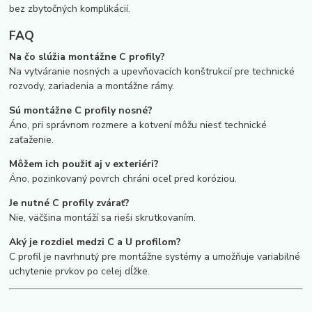
bez zbytočných komplikácií.
FAQ
Na čo slúžia montážne C profily?
Na vytváranie nosných a upevňovacích konštrukcií pre technické
rozvody, zariadenia a montážne rámy.
Sú montážne C profily nosné?
Áno, pri správnom rozmere a kotvení môžu niesť technické
zaťaženie.
Môžem ich použiť aj v exteriéri?
Áno, pozinkovaný povrch chráni oceľ pred koróziou.
Je nutné C profily zvárať?
Nie, väčšina montáží sa rieši skrutkovaním.
Aký je rozdiel medzi C a U profilom?
C profil je navrhnutý pre montážne systémy a umožňuje variabilné
uchytenie prvkov po celej dĺžke.