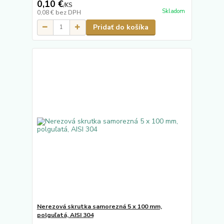
0,10 €
/
KS
Skladom
0,08 €
bez DPH
Pridať do košíka
Nerezová skrutka samorezná 5 x 100 mm,
polguľatá, AISI 304