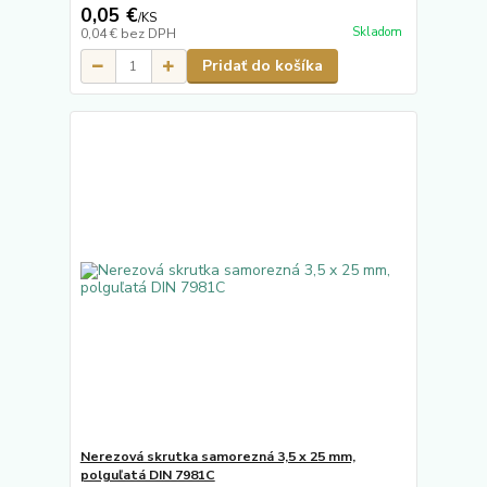
0,05 €
/
KS
Skladom
0,04 €
bez DPH
Pridať do košíka
Nerezová skrutka samorezná 3,5 x 25 mm,
polguľatá DIN 7981C