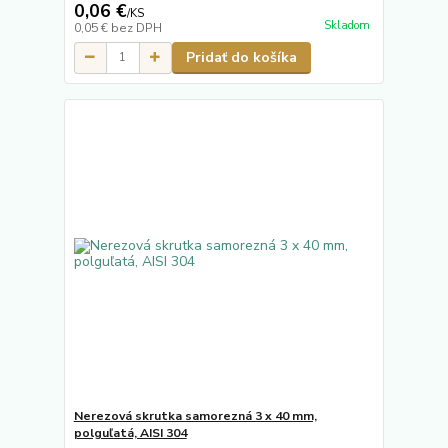
0,06 €
/
KS
Skladom
0,05 €
bez DPH
Pridať do košíka
Nerezová skrutka samorezná 3 x 40 mm,
polguľatá, AISI 304