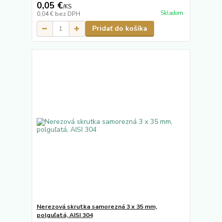
0,05 €
/
KS
Skladom
0,04 €
bez DPH
Pridať do košíka
Nerezová skrutka samorezná 3 x 35 mm,
polguľatá, AISI 304