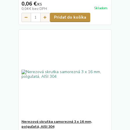
0,06 €
/
KS
Skladom
0,04 €
bez DPH
Pridať do košíka
Nerezová skrutka samorezná 3 x 16 mm,
polguľatá, AISI 304