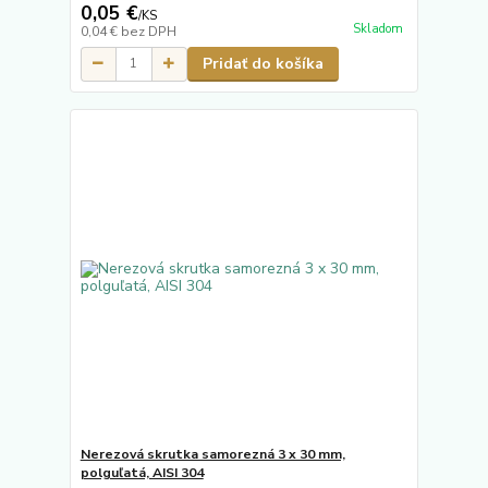
0,05 €
/
KS
Skladom
0,04 €
bez DPH
Pridať do košíka
Nerezová skrutka samorezná 3 x 30 mm,
polguľatá, AISI 304