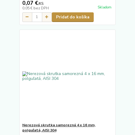
0,07 €
/
KS
Skladom
0,05 €
bez DPH
Pridať do košíka
Nerezová skrutka samorezná 4 x 16 mm,
polguľatá, AISI 304