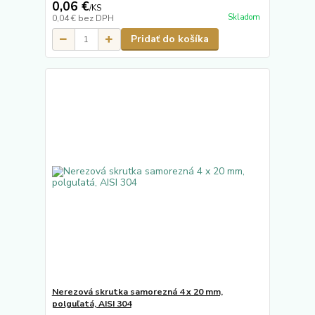
0,06 €
/
KS
Skladom
0,04 €
bez DPH
Pridať do košíka
Nerezová skrutka samorezná 4 x 20 mm,
polguľatá, AISI 304