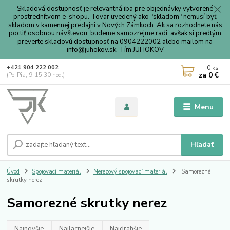
Skladová dostupnosť je relevantná iba pre objednávky vytvorené
prostrednítvom e-shopu. Tovar uvedený ako "skladom" nemusí byť
skladom v kamennej predajni v Nových Zámkoch. Ak sa rozhodnete nás
poctiť osobnou návštevou, budeme samozrejme radi, avšak si predtým
preverte skladovú dostupnosť na 0904222002 alebo mailom na
info@juhokov.sk. Tím JUHOKOV
0
ks
+421 904 222 002
za
0 €
(Po-Pia, 9-15.30 hod.)
Menu
Hľadať
Úvod
Spojovací materiál
Nerezový spojovací materiál
Samorezné
skrutky nerez
Samorezné skrutky nerez
Najnovšie
Najlacnejšie
Najdrahšie