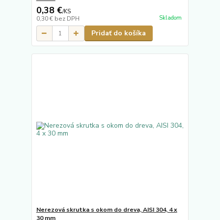
0,38 €
/
KS
Skladom
0,30 €
bez DPH
Pridať do košíka
Nerezová skrutka s okom do dreva, AISI 304, 4 x
30 mm