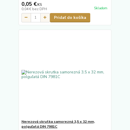
0,05 €
/
KS
Skladom
0,04 €
bez DPH
Pridať do košíka
Nerezová skrutka samorezná 3,5 x 32 mm,
polguľatá DIN 7981C