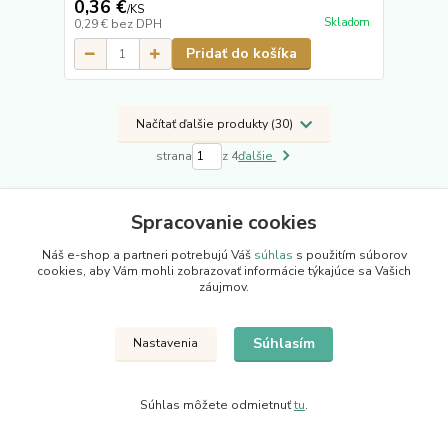
0,36 €
/
KS
Skladom
0,29 €
bez DPH
Pridať do košíka
Načítať ďalšie produkty (30)
strana
z 4
ďalšie
Spracovanie cookies
Náš e-shop a partneri potrebujú Váš
súhlas
s použitím súborov
cookies, aby Vám mohli zobrazovať informácie týkajúce sa Vašich
záujmov.
Novinky z nášho blogu
Súhlasím
Nastavenia
Súhlas môžete odmietnuť
tu
.