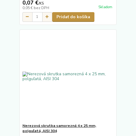
0,07 €
/
KS
Skladom
0,05 €
bez DPH
Pridať do košíka
Nerezová skrutka samorezná 4 x 25 mm,
polguľatá, AISI 304