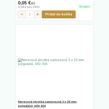
0,05 €
/
KS
Skladom
0,04 €
bez DPH
Pridať do košíka
Nerezová skrutka samorezná 3 x 25 mm,
polguľatá, AISI 304