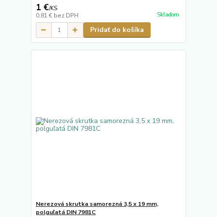
1 €
/
KS
Skladom
0,81 €
bez DPH
Pridať do košíka
Nerezová skrutka samorezná 3,5 x 19 mm,
polguľatá DIN 7981C