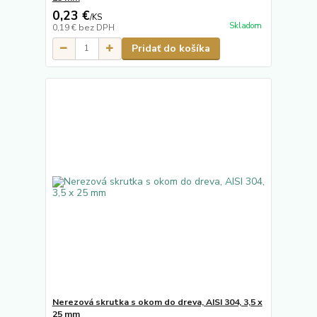
0,23 €
/
KS
Skladom
0,19 €
bez DPH
Pridať do košíka
Nerezová skrutka s okom do dreva, AISI 304, 3,5 x
25 mm