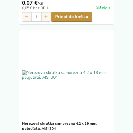
0,07 €
/
KS
Skladom
0,05 €
bez DPH
Pridať do košíka
Nerezová skrutka samorezná 4,2 x 19 mm,
polguľatá, AISI 304