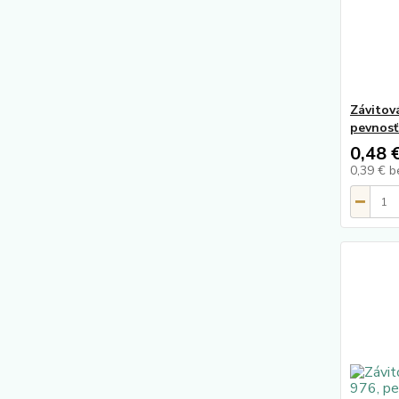
Závitov
pevnosť
0,48 
0,39 €
b