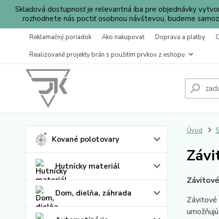
Skladová dostupnosť je relevantná iba pre objednávky vytv
rozhodnete nás poctiť osobnou návštevou, budeme samozr
Reklamačný poriadok
Ako nakupovať
Doprava a platby
Realizované projekty brán s použitím prvkov z eshopu
Úvod
S
Kované polotovary
Závi
Hutnícky materiál
Závitové
Dom, dielňa, záhrada
Závitové 
umožňujú 