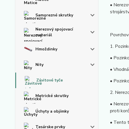
• Nerezov
strojárst
Samorezné skrutky
Nerezový spojovací
Povrchová
materiál
1. Pozink
Hmoždinky
• Pozinko
Nity
• Vhodná 
Závitové tyče
• Pozinko
2. Nerezo
Metrické skrutky
• Nerezov
proti koró
Úchyty a objímky
• Tento t
Tesárske prvky