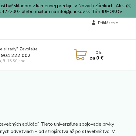
sí byť skladom v kamennej predajni v Nových Zámkoch. Ak sa
0904222002 alebo mailom na info@juhokov.sk. Tím JUHOKOV
Prihlásenie
e si rady? Zavolajte.
0
ks
 904 222 002
za
0 €
a, 9-15.30 hod.)
vebných aplikácií. Tieto univerzálne spojovacie prvky
znych odvetviach – od strojárstva až po stavebníctvo. V