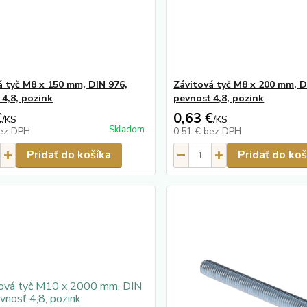
á tyč M8 x 150 mm, DIN 976,
Závitová tyč M8 x 200 mm, D
 4,8, pozink
pevnosť 4,8, pozink
€
0,63 €
/
KS
/
KS
Skladom
ez DPH
0,51 €
bez DPH
Pridať do košíka
Pridať do koš