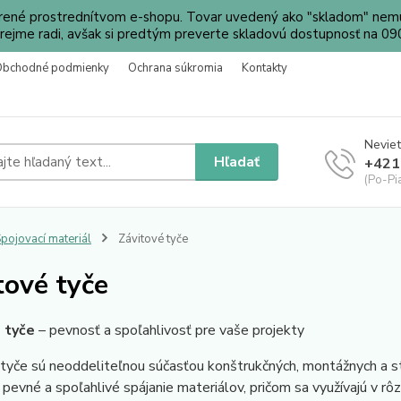
orené prostrednítvom e-shopu. Tovar uvedený ako "skladom" nemu
ejme radi, avšak si predtým preverte skladovú dostupnosť na 
Obchodné podmienky
Ochrana súkromia
Kontakty
Neviet
Hľadať
+421
(Po-Pi
pojovací materiál
Závitové tyče
tové tyče
 tyče
– pevnosť a spoľahlivosť pre vaše projekty
tyče sú neoddeliteľnou súčasťou konštrukčných, montážnych a sta
pevné a spoľahlivé spájanie materiálov, pričom sa využívajú v rô