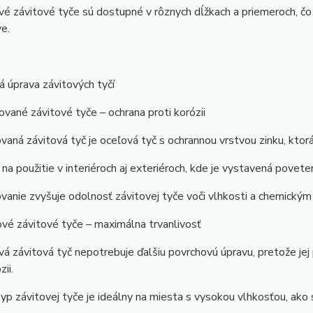
é závitové tyče sú dostupné v rôznych dĺžkach a priemeroch, čo 
ve.
 úprava závitových tyčí
ované závitové tyče – ochrana proti korózii
vaná závitová tyč je oceľová tyč s ochrannou vrstvou zinku, ktorá 
na použitie v interiéroch aj exteriéroch, kde je vystavená pove
vanie zvyšuje odolnosť závitovej tyče voči vlhkosti a chemickým
vé závitové tyče – maximálna trvanlivosť
á závitová tyč nepotrebuje ďalšiu povrchovú úpravu, pretože jej
zii.
yp závitovej tyče je ideálny na miesta s vysokou vlhkosťou, ako