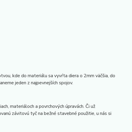
 kotvou, kde do materiálu sa vyvŕta diera o 2mm väčšia, do
taneme jeden z najpevnejších spojov.
iach, materiáloch a povrchových úpravách. Či už
anú závitovú tyč na bežné stavebné použitie, u nás si