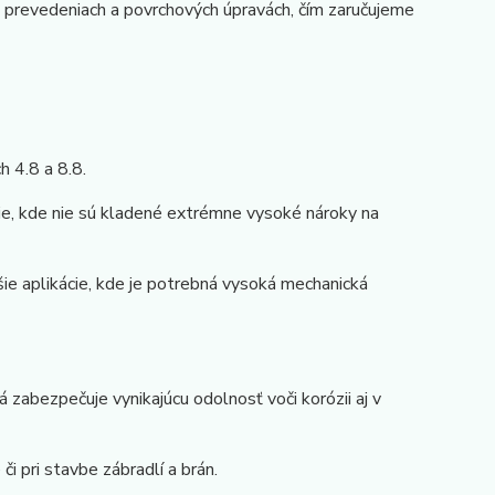
h prevedeniach a povrchových úpravách, čím zaručujeme
 4.8 a 8.8.
ie, kde nie sú kladené extrémne vysoké nároky na
šie aplikácie, kde je potrebná vysoká mechanická
á zabezpečuje vynikajúcu odolnosť voči korózii aj v
či pri stavbe zábradlí a brán.