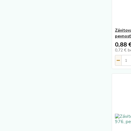
Závitov
pevnosť
0,88 
0,72 €
b