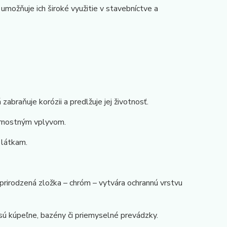
umožňuje ich široké využitie v stavebníctve a
zabraňuje korózii a predlžuje jej životnosť.
ternostným vplyvom.
 látkam.
 prirodzená zložka – chróm – vytvára ochrannú vrstvu
 sú kúpeľne, bazény či priemyselné prevádzky.