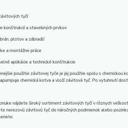
závitových tyčí
e konštrukcií a stavebných prvkov
brán, plotov a zábradlí
ske a montážne práce
elné aplikácie a technické konštrukcie
enejšie použitie závitovej tyče je jej použitie spolu s chemickou
napumpuje chemická kotva a vloží závitová tyč. Po vytuhnutí dos
onuke nájdete široký sortiment závitových tyčí v rôznych veľkost
te nerezovú závitovú tyč do náročných podmienok alebo pozinkov
beriete.