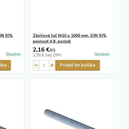
IN 976,
Závitová tyč M10 x 1000 mm, DIN 976,
pevnosť 4,8, pozink
2,16 €
/
KS
Skladom
Skladom
1,76 €
bez DPH
íka
Pridať do košíka