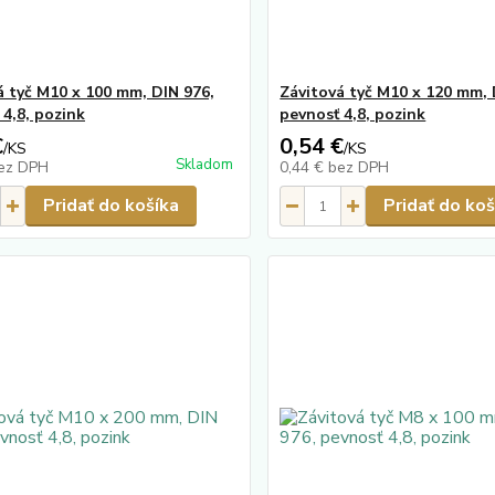
á tyč M10 x 100 mm, DIN 976,
Závitová tyč M10 x 120 mm, 
 4,8, pozink
pevnosť 4,8, pozink
€
0,54 €
/
KS
/
KS
Skladom
ez DPH
0,44 €
bez DPH
Pridať do košíka
Pridať do koš