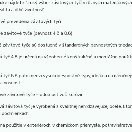
uke nájdete široký výber závitových tyčí v rôznych materiálovýc
alitu a dlhú životnosť.
vé prevedenia závitových tyčí
é závitové tyče (pevnosť 4.8 a 8.8)
 závitové tyče sú dostupné v štandardných pevnostných triedach
á tyč 4.8 je určená na všeobecné konštrukčné a montážne použit
á tyč 8.8 patrí medzi vysokopevnostné typy, ideálna na náročnej
a nosnosť.
vé závitové tyče – odolnosť voči korózii
á závitová tyč je vyrobená z kvalitnej nehrdzavejúcej ocele, ktor
h podmienkach.
 na použitie v exteriéroch, v chemickom priemysle, potravinárstve 