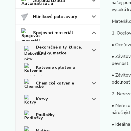
Automatizácia
našej pon
vysokú kv
Hliníkové polotovary
Materiálo
Spojovací materiál
1. Oceľov
• Oceľové
Dekoračné nity, klince,
skrutky, matice
• Závitov
pevnosť.
Kotvenie oplotenia
• Závitov
odolnosť 
Chemické kotvenie
2. Nerezo
Kotvy
• Nerezov
náročnýc
Podložky
• Ideálna
Matice