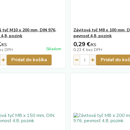
á tyč M10 x 200 mm, DIN 976,
Závitová tyč M8 x 100 mm, D
 4,8, pozink
pevnosť 4,8, pozink
€
0,29 €
/
KS
/
KS
Skladom
ez DPH
0,23 €
bez DPH
Pridať do košíka
Pridať do koš