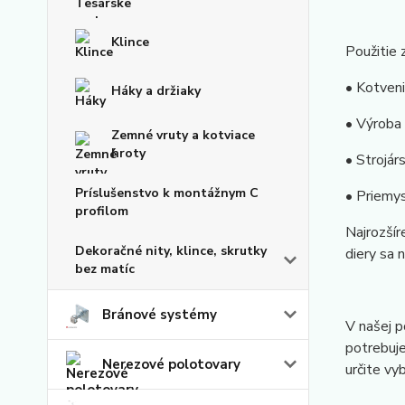
Klince
Použitie 
• Kotveni
Háky a držiaky
• Výroba 
Zemné vruty a kotviace
hroty
• Strojár
Príslušenstvo k montážnym C
• Priemys
profilom
Najrozšír
Dekoračné nity, klince, skrutky
diery sa 
bez matíc
Bránové systémy
V našej p
potrebuje
Nerezové polotovary
určite vy