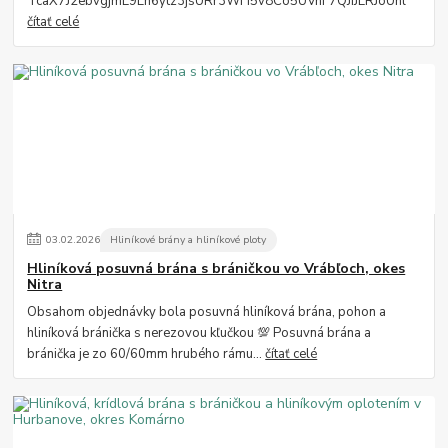
TcaX7J2ebvgjmE9Lh6ytz3jsURr3WH5v8Co5UVnF7QJiJERJoUhl
čítať celé
03
.
02
.
2026
Hliníkové brány a hliníkové ploty
Hliníková posuvná brána s bráničkou vo Vrábľoch, okes
Nitra
Obsahom objednávky bola posuvná hliníková brána, pohon a
hliníková bránička s nerezovou kľučkou 💯 Posuvná brána a
bránička je zo 60/60mm hrubého rámu...
čítať celé