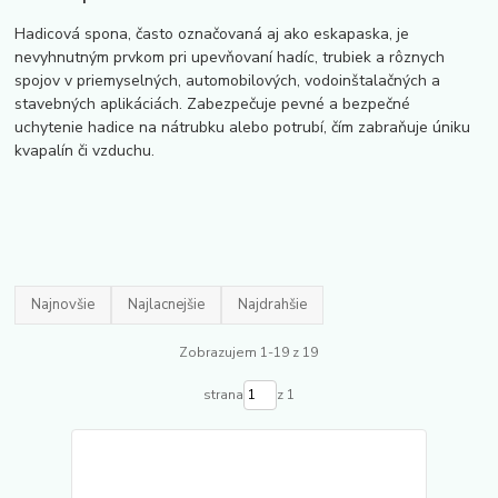
Hadicová spona, často označovaná aj ako eskapaska, je
nevyhnutným prvkom pri upevňovaní hadíc, trubiek a rôznych
spojov v priemyselných, automobilových, vodoinštalačných a
stavebných aplikáciách. Zabezpečuje pevné a bezpečné
uchytenie hadice na nátrubku alebo potrubí, čím zabraňuje úniku
kvapalín či vzduchu.
Najnovšie
Najlacnejšie
Najdrahšie
Zobrazujem 1-19 z 19
strana
z 1