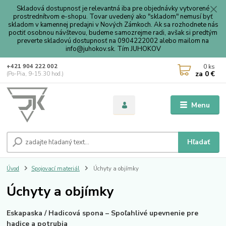
Skladová dostupnosť je relevantná iba pre objednávky vytvorené
prostrednítvom e-shopu. Tovar uvedený ako "skladom" nemusí byť
skladom v kamennej predajni v Nových Zámkoch. Ak sa rozhodnete nás
poctiť osobnou návštevou, budeme samozrejme radi, avšak si predtým
preverte skladovú dostupnosť na 0904222002 alebo mailom na
info@juhokov.sk. Tím JUHOKOV
0
ks
+421 904 222 002
za
0 €
(Po-Pia, 9-15.30 hod.)
Menu
Hľadať
Úvod
Spojovací materiál
Úchyty a objímky
Úchyty a objímky
Eskapaska / Hadicová spona – Spoľahlivé upevnenie pre
hadice a potrubia