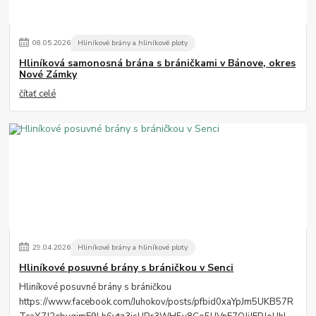
08
.
05
.
2026
Hliníkové brány a hliníkové ploty
Hliníková samonosná brána s bráničkami v Bánove, okres
Nové Zámky
čítať celé
29
.
04
.
2026
Hliníkové brány a hliníkové ploty
Hliníkové posuvné brány s bráničkou v Senci
Hliníkové posuvné brány s bráničkou
https://www.facebook.com/Juhokov/posts/pfbid0xaYpJm5UKB57R