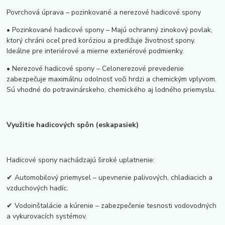
Povrchová úprava – pozinkované a nerezové hadicové spony
• Pozinkované hadicové spony – Majú ochranný zinokový povlak,
ktorý chráni oceľ pred koróziou a predlžuje životnosť spony.
Ideálne pre interiérové a mierne exteriérové podmienky.
• Nerezové hadicové spony – Celonerezové prevedenie
zabezpečuje maximálnu odolnosť voči hrdzi a chemickým vplyvom.
Sú vhodné do potravinárskeho, chemického aj lodného priemyslu.
Využitie hadicových spôn (eskapasiek)
Hadicové spony nachádzajú široké uplatnenie:
✔ Automobilový priemysel – upevnenie palivových, chladiacich a
vzduchových hadíc.
✔ Vodoinštalácie a kúrenie – zabezpečenie tesnosti vodovodných
a vykurovacích systémov.