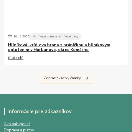
10
.
11
.
2025
Hliníkové brány a hliníkové ploty
Hliníková, krídlová brána s bráničkou a hliníkovým
oplotením v Hurbanove, okres Komárno
čítať celé
Zobraziť všetky články
Informácie pre zákazníkov
Ako nakupovať
Doprava a platby