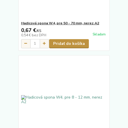
Hadicová spona W4, pre 50 - 70 mm, nerez A2
0,67 €
/
KS
Skladom
0,54 €
bez DPH
Pridať do košíka