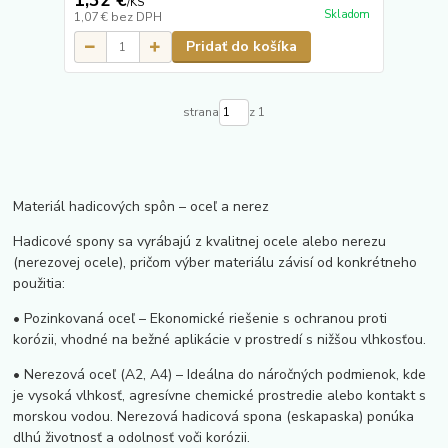
1,32 €
/
KS
Skladom
1,07 €
bez DPH
Pridať do košíka
strana
z 1
Materiál hadicových spôn – oceľ a nerez
Hadicové spony sa vyrábajú z kvalitnej ocele alebo nerezu
(nerezovej ocele), pričom výber materiálu závisí od konkrétneho
použitia:
• Pozinkovaná oceľ – Ekonomické riešenie s ochranou proti
korózii, vhodné na bežné aplikácie v prostredí s nižšou vlhkosťou.
• Nerezová oceľ (A2, A4) – Ideálna do náročných podmienok, kde
je vysoká vlhkosť, agresívne chemické prostredie alebo kontakt s
morskou vodou. Nerezová hadicová spona (eskapaska) ponúka
dlhú životnosť a odolnosť voči korózii.