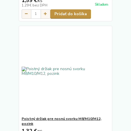
1,59 €
/
KS
Skladom
1,29 €
bez DPH
Pridať do košíka
Poistný držiak pre nosnú svorku M8/M10/M12,
pozink