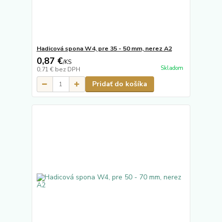
Hadicová spona W4, pre 35 - 50 mm, nerez A2
0,87 €
/
KS
Skladom
0,71 €
bez DPH
Pridať do košíka