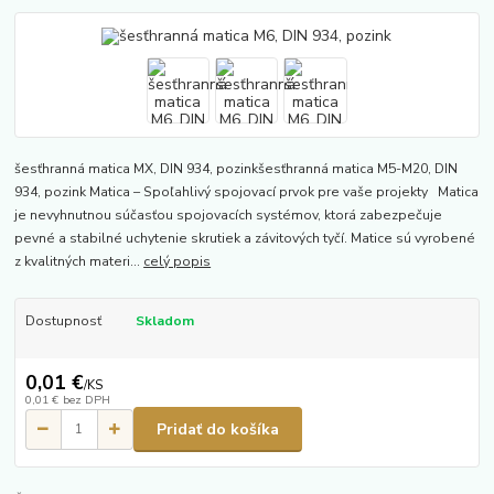
šesťhranná matica MX, DIN 934, pozinkšesťhranná matica M5-M20, DIN
934, pozink Matica – Spoľahlivý spojovací prvok pre vaše projekty Matica
je nevyhnutnou súčasťou spojovacích systémov, ktorá zabezpečuje
pevné a stabilné uchytenie skrutiek a závitových tyčí. Matice sú vyrobené
z kvalitných materi...
celý popis
Dostupnosť
Skladom
0,01 €
/
KS
0,01 €
bez DPH
Pridať do košíka