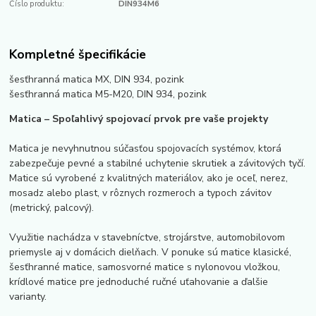
Číslo produktu:
DIN934M6
Kompletné špecifikácie
šesťhranná matica MX, DIN 934, pozink
šesťhranná matica M5-M20, DIN 934, pozink
Matica – Spoľahlivý spojovací prvok pre vaše projekty
Matica je nevyhnutnou súčasťou spojovacích systémov, ktorá
zabezpečuje pevné a stabilné uchytenie skrutiek a závitových tyčí.
Matice sú vyrobené z kvalitných materiálov, ako je oceľ, nerez,
mosadz alebo plast, v rôznych rozmeroch a typoch závitov
(metrický, palcový).
Využitie nachádza v stavebníctve, strojárstve, automobilovom
priemysle aj v domácich dielňach. V ponuke sú matice klasické,
šesťhranné matice, samosvorné matice s nylonovou vložkou,
krídlové matice pre jednoduché ručné uťahovanie a ďalšie
varianty.