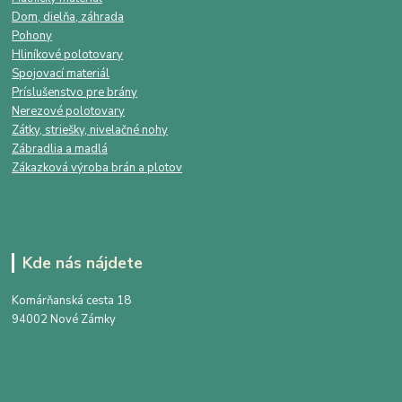
Dom, dielňa, záhrada
Pohony
Hliníkové polotovary
Spojovací materiál
Príslušenstvo pre brány
Nerezové polotovary
Zátky, striešky, nivelačné nohy
Zábradlia a madlá
Zákazková výroba brán a plotov
Kde nás nájdete
Komárňanská cesta 18
94002 Nové Zámky