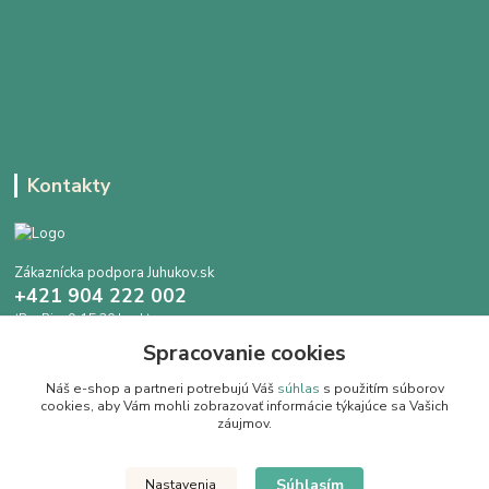
Kontakty
Zákaznícka podpora Juhukov.sk
+421 904 222 002
(Po-Pia, 9-15.30 hod.)
Spracovanie cookies
info@juhokov.sk
Náš e-shop a partneri potrebujú Váš
súhlas
s použitím súborov
cookies, aby Vám mohli zobrazovať informácie týkajúce sa Vašich
záujmov.
Upravit sběr cookies.
Súhlasím
Nastavenia