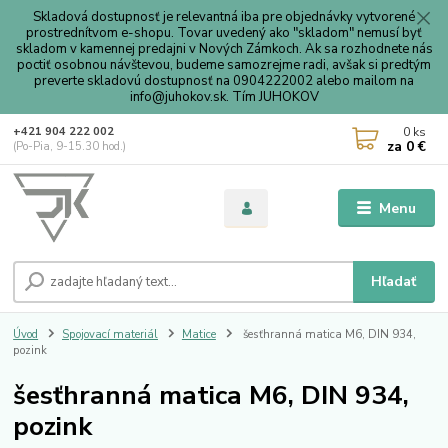
Skladová dostupnosť je relevantná iba pre objednávky vytvorené
prostrednítvom e-shopu. Tovar uvedený ako "skladom" nemusí byť
skladom v kamennej predajni v Nových Zámkoch. Ak sa rozhodnete nás
poctiť osobnou návštevou, budeme samozrejme radi, avšak si predtým
preverte skladovú dostupnosť na 0904222002 alebo mailom na
info@juhokov.sk. Tím JUHOKOV
0
ks
+421 904 222 002
za
0 €
(Po-Pia, 9-15.30 hod.)
Menu
Hľadať
Úvod
Spojovací materiál
Matice
šesťhranná matica M6, DIN 934,
pozink
šesťhranná matica M6, DIN 934,
pozink