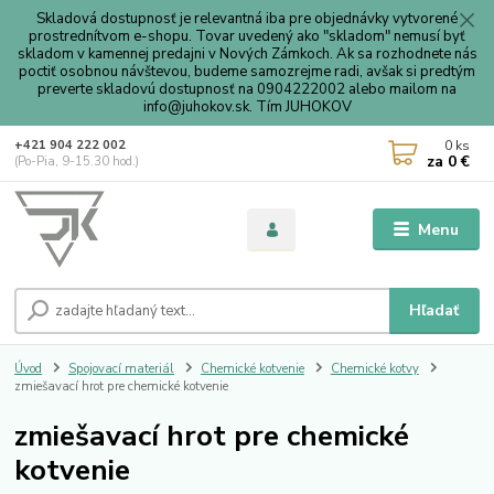
Skladová dostupnosť je relevantná iba pre objednávky vytvorené
prostrednítvom e-shopu. Tovar uvedený ako "skladom" nemusí byť
skladom v kamennej predajni v Nových Zámkoch. Ak sa rozhodnete nás
poctiť osobnou návštevou, budeme samozrejme radi, avšak si predtým
preverte skladovú dostupnosť na 0904222002 alebo mailom na
info@juhokov.sk. Tím JUHOKOV
0
ks
+421 904 222 002
za
0 €
(Po-Pia, 9-15.30 hod.)
Menu
Hľadať
Úvod
Spojovací materiál
Chemické kotvenie
Chemické kotvy
zmiešavací hrot pre chemické kotvenie
zmiešavací hrot pre chemické
kotvenie