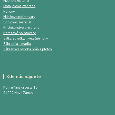
Hutnícky materiál
Dom, dielňa, záhrada
Pohony
Hliníkové polotovary
Spojovací materiál
Príslušenstvo pre brány
Nerezové polotovary
Zátky, striešky, nivelačné nohy
Zábradlia a madlá
Zákazková výroba brán a plotov
Kde nás nájdete
Komárňanská cesta 18
94002 Nové Zámky