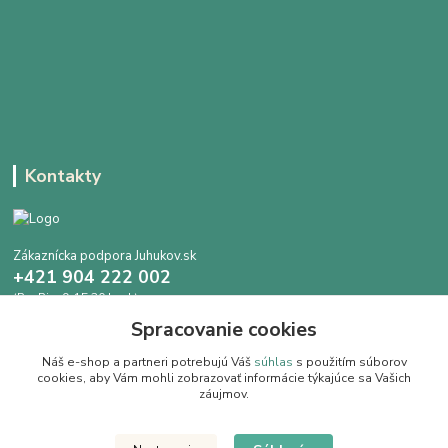
Kontakty
Zákaznícka podpora Juhukov.sk
+421 904 222 002
(Po-Pia, 9-15.30 hod.)
Spracovanie cookies
info@juhokov.sk
Náš e-shop a partneri potrebujú Váš
súhlas
s použitím súborov
cookies, aby Vám mohli zobrazovať informácie týkajúce sa Vašich
záujmov.