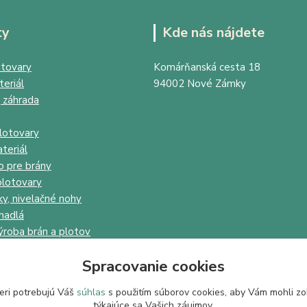
ty
Kde nás nájdete
tovary
Komárňanská cesta 18
eriál
94002 Nové Zámky
 záhrada
lotovary
teriál
o pre brány
lotovary
ky, nivelačné nohy
madlá
ýroba brán a plotov
Spracovanie cookies
eri potrebujú Váš
súhlas
s použitím súborov cookies, aby Vám mohli zo
týkajúce sa Vašich záujmov.