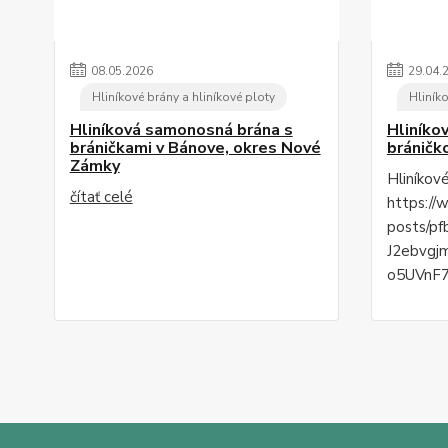
08
.
05
.
2026
29
.
04
.
Hliníkové brány a hliníkové ploty
Hliníko
Hliníková samonosná brána s
Hliníko
bráničkami v Bánove, okres Nové
bráničk
Zámky
Hliníkov
čítať celé
https://
posts/p
J2ebvgj
o5UVnF7