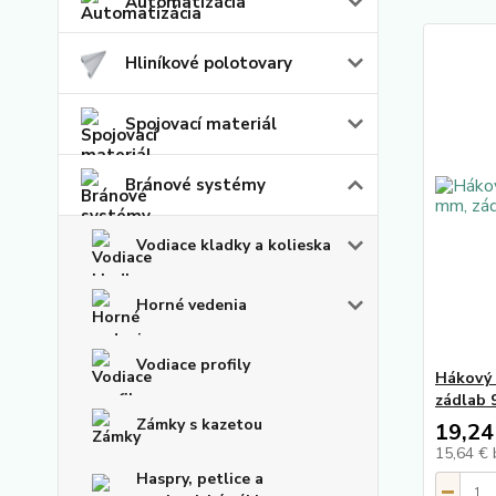
Automatizácia
Hliníkové polotovary
Spojovací materiál
Bránové systémy
Vodiace kladky a kolieska
Horné vedenia
Vodiace profily
Hákový 
zádlab 
Zámky s kazetou
19,24
15,64 €
Haspry, petlice a