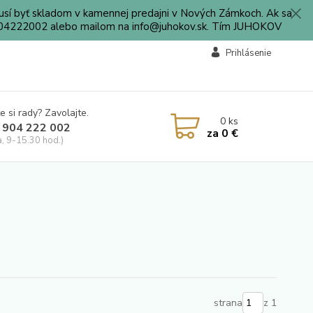
sí byť skladom v kamennej predajni v Nových Zámkoch. Ak sa
0904222002 alebo mailom na info@juhokov.sk. Tím JUHOKOV
Prihlásenie
e si rady? Zavolajte.
0
ks
 904 222 002
za
0 €
a, 9-15.30 hod.)
strana
z 1