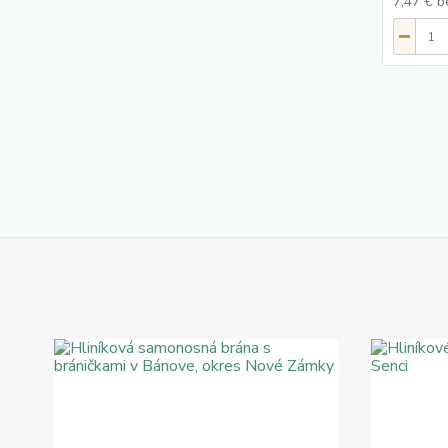
7,47 €
b