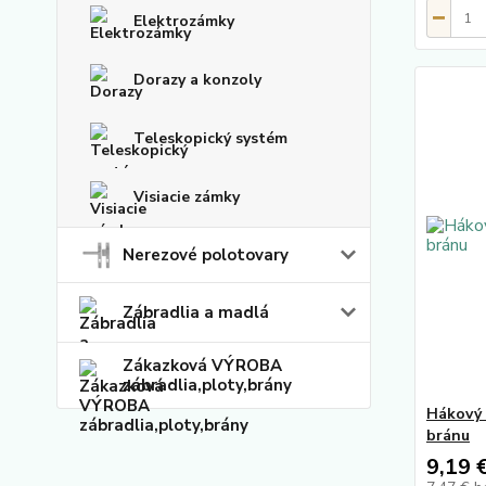
Elektrozámky
Dorazy a konzoly
Teleskopický systém
Visiacie zámky
Nerezové polotovary
Zábradlia a madlá
Zákazková VÝROBA
zábradlia,ploty,brány
Hákový 
bránu
9,19 