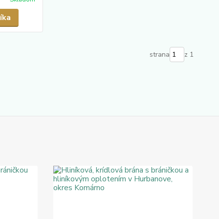
íka
strana
z 1