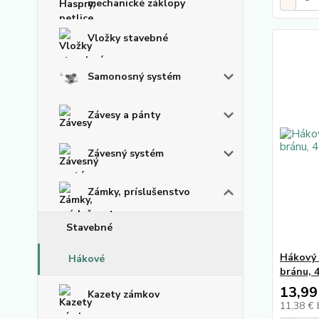
mechanické záklopy
Vložky stavebné
Samonosný systém
Závesy a pánty
Závesný systém
Zámky, príslušenstvo
Stavebné
Hákový 
Hákové
bránu, 
13,99
Kazety zámkov
11,38 €