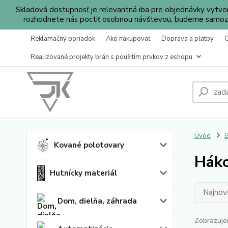
Skladová dostupnosť je relevantná iba pre objednávky vytv
rozhodnete nás poctiť osobnou návštevou, budeme samozr
Reklamačný poriadok
Ako nakupovať
Doprava a platby
Realizované projekty brán s použitím prvkov z eshopu
Úvod
B
Kované polotovary
Hák
Hutnícky materiál
Najnov
Dom, dielňa, záhrada
Zobrazuje