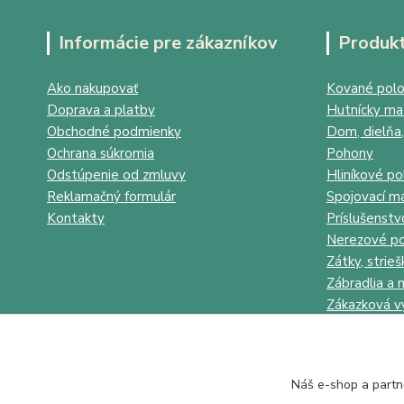
Informácie pre zákazníkov
Produk
Ako nakupovať
Kované polo
Doprava a platby
Hutnícky mat
Obchodné podmienky
Dom, dielňa,
Ochrana súkromia
Pohony
Odstúpenie od zmluvy
Hliníkové po
Reklamačný formulár
Spojovací ma
Kontakty
Príslušenstv
Nerezové po
Zátky, strieš
Zábradlia a 
Zákazková v
Náš e-shop a partn