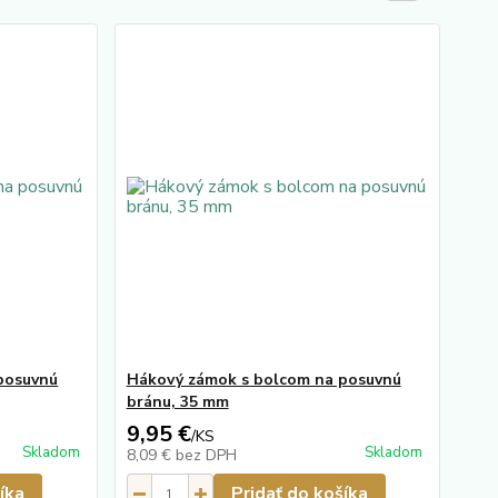
posuvnú
Hákový zámok s bolcom na posuvnú
bránu, 35 mm
9,95 €
/
KS
Skladom
Skladom
8,09 €
bez DPH
íka
Pridať do košíka