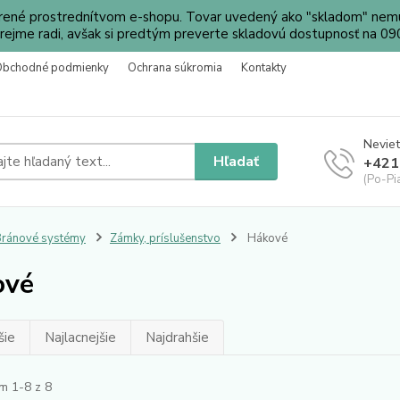
orené prostrednítvom e-shopu. Tovar uvedený ako "skladom" nemu
ejme radi, avšak si predtým preverte skladovú dostupnosť na 
Obchodné podmienky
Ochrana súkromia
Kontakty
Neviet
Hľadať
+421
(Po-Pi
ránové systémy
Zámky, príslušenstvo
Hákové
ové
šie
Najlacnejšie
Najdrahšie
m 1-8 z 8