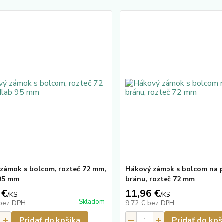
zámok s bolcom, rozteč 72 mm,
Hákový zámok s bolcom na 
95 mm
bránu, rozteč 72 mm
 €
11,96 €
/
KS
/
KS
Skladom
bez DPH
9,72 €
bez DPH
Pridať do košíka
Pridať do koš