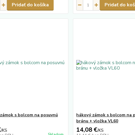
Pridať do košíka
Pridať do koš
zámok s bolcom na posuvnú
hákový zámok s bolcom na 
bránu + vložka VL60
€
14,08 €
/
KS
/
KS
Skladom