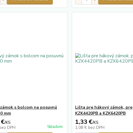
zámok s bolcom na posuvnú
Lišta pre hákový zámok, pre
40 mm
KZK4420PB a KZK6420PB
 €
1,33 €
/
KS
/
KS
Skladom
bez DPH
1,08 €
bez DPH