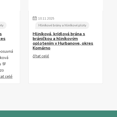
10
.
11
.
2025
oty
Hliníkové brány a hliníkové ploty
s
Hliníková, krídlová brána s
kes
bráničkou a hliníkovým
oplotením v Hurbanove, okres
Komárno
posuvná
čítať celé
íková
u 💯
 zo
tať celé