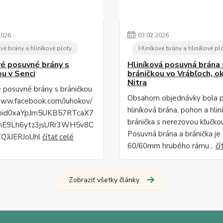
2026
03
.
02
.
2026
vé brány a hliníkové ploty
Hliníkové brány a hliníkové pl
vé posuvné brány s
Hliníková posuvná brána 
ou v Senci
bráničkou vo Vrábľoch, o
Nitra
é posuvné brány s bráničkou
Obsahom objednávky bola 
www.facebook.com/Juhokov/
hliníková brána, pohon a hlin
fbid0xaYpJm5UKB57RTcaX7
bránička s nerezovou kľučko
mE9Lh6ytz3jsURr3WH5v8C
Posuvná brána a bránička je
QJiJERJoUhl
čítať celé
60/60mm hrubého rámu...
čí
Zobraziť všetky články