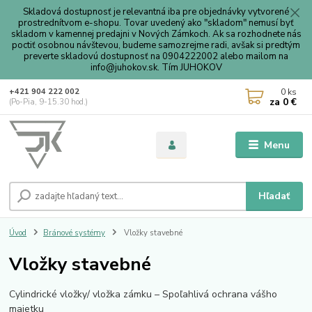
Skladová dostupnosť je relevantná iba pre objednávky vytvorené
prostrednítvom e-shopu. Tovar uvedený ako "skladom" nemusí byť
skladom v kamennej predajni v Nových Zámkoch. Ak sa rozhodnete nás
poctiť osobnou návštevou, budeme samozrejme radi, avšak si predtým
preverte skladovú dostupnosť na 0904222002 alebo mailom na
info@juhokov.sk. Tím JUHOKOV
0
ks
+421 904 222 002
za
0 €
(Po-Pia, 9-15.30 hod.)
Menu
Hľadať
Úvod
Bránové systémy
Vložky stavebné
Vložky stavebné
Cylindrické vložky/ vložka zámku – Spoľahlivá ochrana vášho
majetku