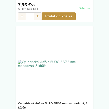
7,36 €
/
KS
Skladom
5,98 €
bez DPH
Pridať do košíka
Cylindrická vložka EURO 35/35 mm, mosadzná, 3
kľúče