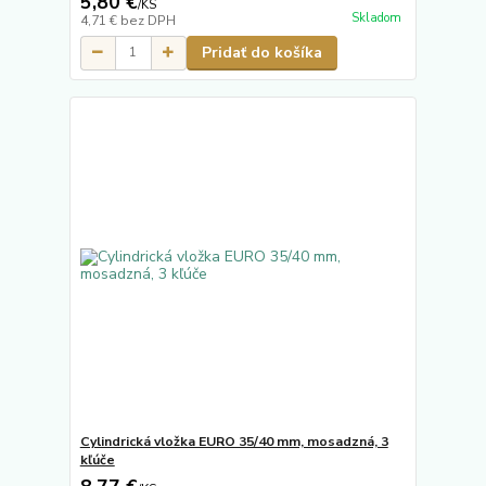
5,80 €
/
KS
Skladom
4,71 €
bez DPH
Pridať do košíka
Cylindrická vložka EURO 35/40 mm, mosadzná, 3
kľúče