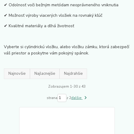
✔ Odolnosť voči bežným metódam neoprávneného vniknutia
✔ Možnosť výroby viacerých vložiek na rovnaký kľúč
✔ Kvalitné materiály a dlhá životnosť
Vyberte si cylindrickú vložku, alebo vložku zámku, ktorá zabezpečí
váš priestor a poskytne vám pokojný spánok.
Najnovšie
Najlacnejšie
Najdrahšie
Zobrazujem 1-30 z 43
strana
z 2
ďalšie