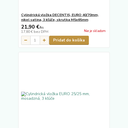
Cylindrická vložka DECENTIS, EURO 40/70mm,
nikel satina, 3 kľúče, skrutka M5x65mm
21,90 €
/
ks
Nie je skladom
17,80 €
bez DPH
Pridať do košíka