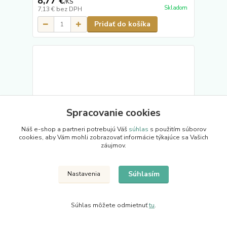
8,77 €
/
KS
Skladom
7,13 €
bez DPH
Pridať do košíka
Spracovanie cookies
Náš e-shop a partneri potrebujú Váš
súhlas
s použitím súborov
cookies, aby Vám mohli zobrazovať informácie týkajúce sa Vašich
záujmov.
Súhlasím
Nastavenia
Súhlas môžete odmietnuť
tu
.
Cylindrická vložka EURO 40/40 mm, mosadzná, 3
kľúče