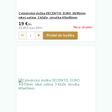
Cylindrická vložka DECENTIS, EURO 35/65mm,
nikel satina, 3 kľúče, skrutka M5x65mm
19 €
/
ks
Nie je skladom
15,45 €
bez DPH
Pridať do košíka