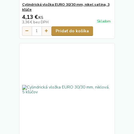
Cylindrická vložka EURO 30/30 mm, nikel satina, 3
kľúče
4,13 €
/
KS
Skladom
3,36 €
bez DPH
Pridať do košíka