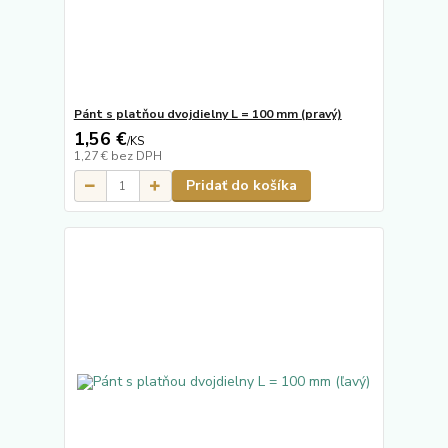
Pánt s platňou dvojdielny L = 100 mm (pravý)
1,56 €
/
KS
1,27 €
bez DPH
Pridať do košíka