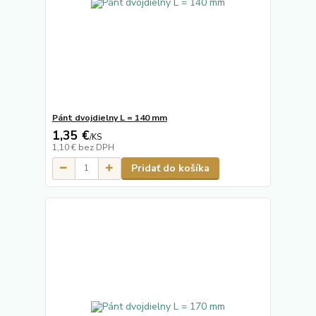
Pánt dvojdielny L = 140 mm
1,35 €
/
KS
1,10 €
bez DPH
Pridať do košíka