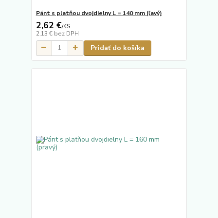
Pánt s platňou dvojdielny L = 140 mm (ľavý)
2,62 €
/
KS
2,13 €
bez DPH
Pridať do košíka