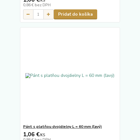
/
KS
0,86 €
bez DPH
Pridať do košíka
Pánt s platňou dvojdielny L = 60 mm (ľavý)
1,06 €
/
KS
0,86 €
bez DPH