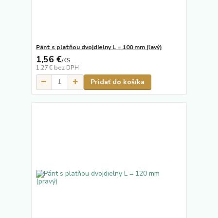
Pánt s platňou dvojdielny L = 100 mm (ľavý)
1,56 €
/
KS
1,27 €
bez DPH
Pridať do košíka