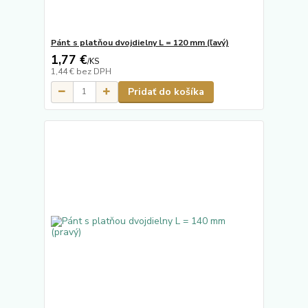
Pánt s platňou dvojdielny L = 120 mm (ľavý)
1,77 €
/
KS
1,44 €
bez DPH
Pridať do košíka