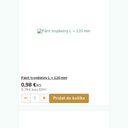
Pánt trojdielny L = 120 mm
0,98 €
/
KS
0,79 €
bez DPH
Pridať do košíka