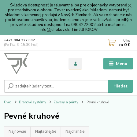
Skladová dostupnosť je relevantná iba pre objednávky vytvorené
prostrednítvom e-shopu. Tovar uvedený ako "skladom" nemusí byť
skladom v kamennej predajni v Nových Zámkoch. Ak sa rozhodnete nás
poctiť osobnou návštevou, budeme samozrejme radi, avšak si predtým
preverte skladovú dostupnosť na 0904222002 alebo mailom na
info@juhokov.sk. Tím JUHOKOV
0
ks
+421 904 222 002
za
0 €
(Po-Pia, 9-15.30 hod.)
Menu
Hľadať
Úvod
Bránové systémy
Závesy a pánty
Pevné kruhové
Pevné kruhové
Najnovšie
Najlacnejšie
Najdrahšie