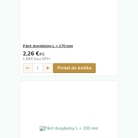
Pánt dvojdielny L = 170 mm
2,26 €
/
KS
1,84 €
bez DPH
Pridať do košíka