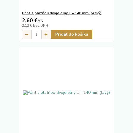
Pánt s platňou dvojdielny L = 140 mm (pravý)
2,60 €
/
KS
2,12 €
bez DPH
Pridať do košíka