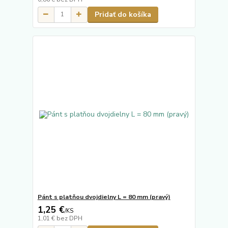
Pridať do košíka
Pánt s platňou dvojdielny L = 80 mm (pravý)
1,25 €
/
KS
1,01 €
bez DPH