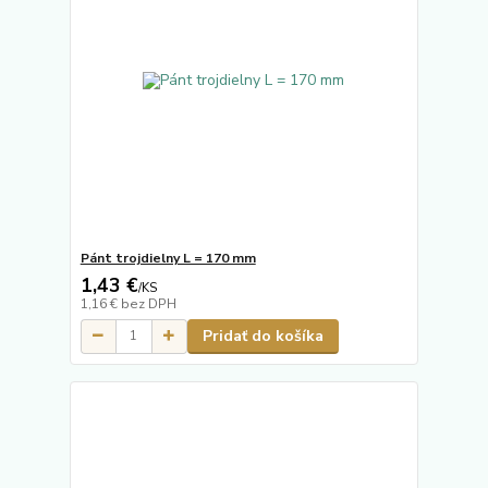
Pánt trojdielny L = 170 mm
1,43 €
/
KS
1,16 €
bez DPH
Pridať do košíka