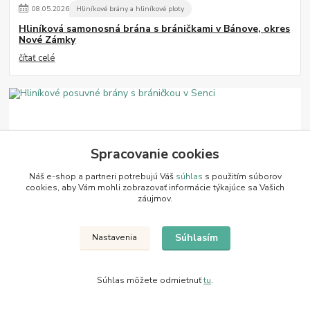
08
.
05
.
2026
Hliníkové brány a hliníkové ploty
Hliníková samonosná brána s bráničkami v Bánove, okres
Nové Zámky
čítať celé
Spracovanie cookies
Náš e-shop a partneri potrebujú Váš
súhlas
s použitím súborov
cookies, aby Vám mohli zobrazovať informácie týkajúce sa Vašich
záujmov.
29
.
04
.
2026
Hliníkové brány a hliníkové ploty
Hliníkové posuvné brány s bráničkou v Senci
Súhlasím
Nastavenia
Hliníkové posuvné brány s bráničkou
https://www.facebook.com/Juhokov/posts/pfbid0xaYpJm5UKB57R
TcaX7J2ebvgjmE9Lh6ytz3jsURr3WH5v8Co5UVnF7QJiJERJoUhl
Súhlas môžete odmietnuť
tu
.
čítať celé