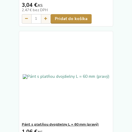
3,04 €
/
KS
2,47 €
bez DPH
Pridať do košíka
Pánt s platňou dvojdielny L = 60 mm (pravý)
1,06 €