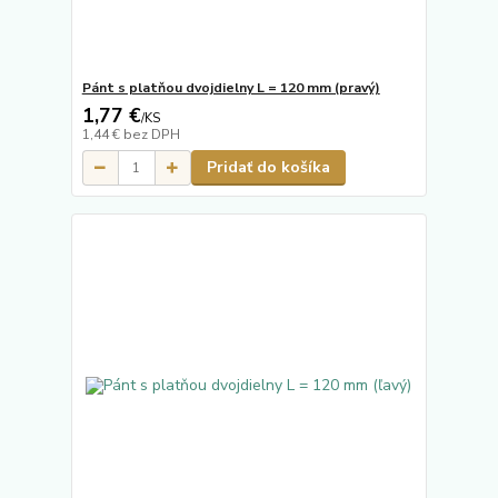
Pánt s platňou dvojdielny L = 120 mm (pravý)
1,77 €
/
KS
1,44 €
bez DPH
Pridať do košíka