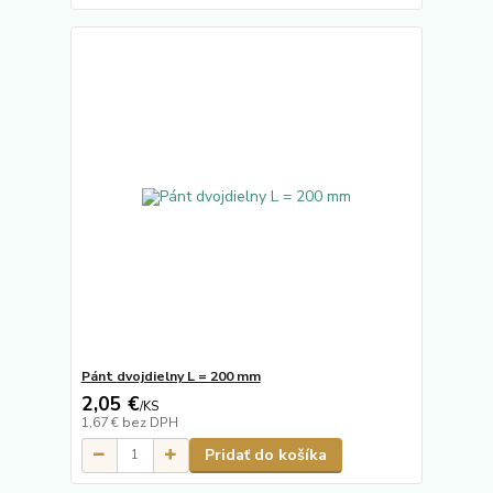
Pánt dvojdielny L = 200 mm
2,05 €
/
KS
1,67 €
bez DPH
Pridať do košíka