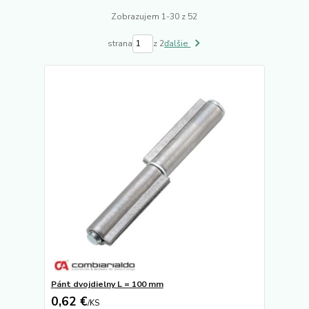
Zobrazujem 1-30 z 52
strana
z 2
ďalšie
Pánt dvojdielny L = 100 mm
0,62 €
/
KS