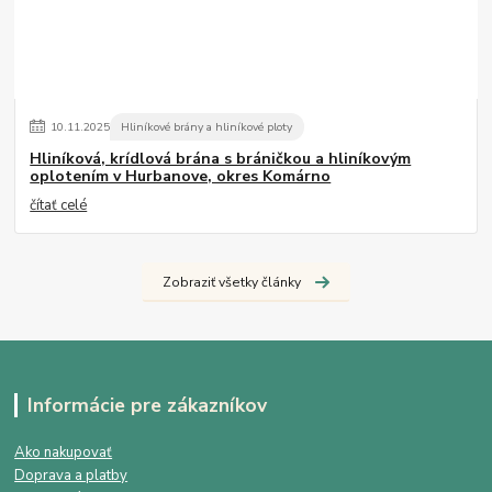
10
.
11
.
2025
Hliníkové brány a hliníkové ploty
Hliníková, krídlová brána s bráničkou a hliníkovým
oplotením v Hurbanove, okres Komárno
čítať celé
Zobraziť všetky články
Informácie pre zákazníkov
Ako nakupovať
Doprava a platby