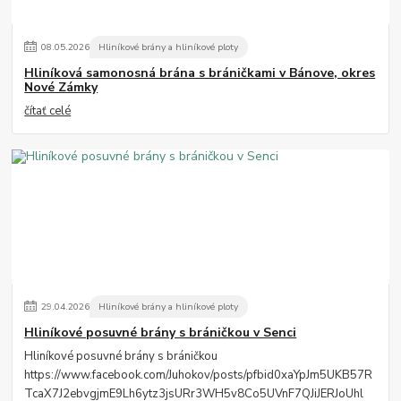
08
.
05
.
2026
Hliníkové brány a hliníkové ploty
Hliníková samonosná brána s bráničkami v Bánove, okres
Nové Zámky
čítať celé
29
.
04
.
2026
Hliníkové brány a hliníkové ploty
Hliníkové posuvné brány s bráničkou v Senci
Hliníkové posuvné brány s bráničkou
https://www.facebook.com/Juhokov/posts/pfbid0xaYpJm5UKB57R
TcaX7J2ebvgjmE9Lh6ytz3jsURr3WH5v8Co5UVnF7QJiJERJoUhl