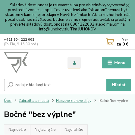
Skladová dostupnosť je relevantná iba pre objednávky vytvorené
prostrednítvom e-shopu. Tovar uvedený ako "skladom" nemusí byť
skladom v kamennej predajni v Nových Zámkoch. Ak sa rozhodnete nás
poctiť osobnou návštevou, budeme samozrejme radi, avšak si predtým
preverte skladovú dostupnosť na 0904222002 alebo mailom na
info@juhokov.sk. Tím JUHOKOV
0
ks
+421 904 222 002
za
0 €
(Po-Pia, 9-15.30 hod.)
Menu
Hľadať
Úvod
Zábradlia a madlá
Nerezové kruhové stĺpy
Bočné "bez výplne"
Bočné "bez výplne"
Najnovšie
Najlacnejšie
Najdrahšie