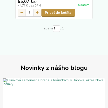
55,07 €
/
KS
Skladom
44,77 €
bez DPH
Pridať do košíka
strana
z 1
Novinky z nášho blogu